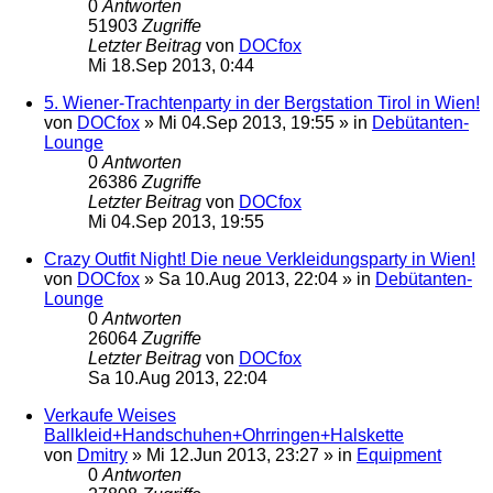
0
Antworten
51903
Zugriffe
Letzter Beitrag
von
DOCfox
Mi 18.Sep 2013, 0:44
5. Wiener-Trachtenparty in der Bergstation Tirol in Wien!
von
DOCfox
»
Mi 04.Sep 2013, 19:55
» in
Debütanten-
Lounge
0
Antworten
26386
Zugriffe
Letzter Beitrag
von
DOCfox
Mi 04.Sep 2013, 19:55
Crazy Outfit Night! Die neue Verkleidungsparty in Wien!
von
DOCfox
»
Sa 10.Aug 2013, 22:04
» in
Debütanten-
Lounge
0
Antworten
26064
Zugriffe
Letzter Beitrag
von
DOCfox
Sa 10.Aug 2013, 22:04
Verkaufe Weises
Ballkleid+Handschuhen+Ohrringen+Halskette
von
Dmitry
»
Mi 12.Jun 2013, 23:27
» in
Equipment
0
Antworten