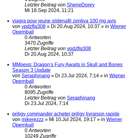
Letzter Beitrag
von
SherieDorey
Mi 18.Sep 2024, 11:21
viagra pour jeune sildenafil zentiva 100 mg avis
von
vpdzflq308
»
Di 20.Aug 2024, 10:37
» in
Wiener
Opernball
0
Antworten
3470
Zugriffe
Letzter Beitrag
von
vpdzflq308
Di 20.Aug 2024, 10:37
MMoexp: Dragon's Fury Awaits in Skull and Bones
Season 3 Update
von
Seraphinang
»
Di 23.Jul 2024, 7:14
» in
Wiener
Opernball
0
Antworten
8095
Zugriffe
Letzter Beitrag
von
Seraphinang
Di 23.Jul 2024, 7:14
priligy commander acheter priligy livraison rapide
von
mikerezzz
»
Mi 10.Jul 2024, 19:17
» in
Wiener
Opernball
0
Antworten
10249
Zugriffe