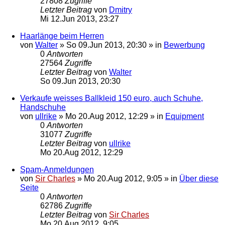
27808
Zugriffe
Letzter Beitrag
von
Dmitry
Mi 12.Jun 2013, 23:27
Haarlänge beim Herren
von
Walter
»
So 09.Jun 2013, 20:30
» in
Bewerbung
0
Antworten
27564
Zugriffe
Letzter Beitrag
von
Walter
So 09.Jun 2013, 20:30
Verkaufe weisses Ballkleid 150 euro, auch Schuhe,
Handschuhe
von
ullrike
»
Mo 20.Aug 2012, 12:29
» in
Equipment
0
Antworten
31077
Zugriffe
Letzter Beitrag
von
ullrike
Mo 20.Aug 2012, 12:29
Spam-Anmeldungen
von
Sir Charles
»
Mo 20.Aug 2012, 9:05
» in
Über diese
Seite
0
Antworten
62786
Zugriffe
Letzter Beitrag
von
Sir Charles
Mo 20.Aug 2012, 9:05