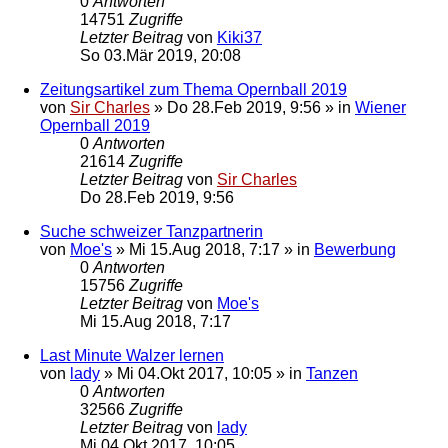
0
Antworten
14751
Zugriffe
Letzter Beitrag
von
Kiki37
So 03.Mär 2019, 20:08
Zeitungsartikel zum Thema Opernball 2019
von
Sir Charles
»
Do 28.Feb 2019, 9:56
» in
Wiener
Opernball 2019
0
Antworten
21614
Zugriffe
Letzter Beitrag
von
Sir Charles
Do 28.Feb 2019, 9:56
Suche schweizer Tanzpartnerin
von
Moe's
»
Mi 15.Aug 2018, 7:17
» in
Bewerbung
0
Antworten
15756
Zugriffe
Letzter Beitrag
von
Moe's
Mi 15.Aug 2018, 7:17
Last Minute Walzer lernen
von
lady
»
Mi 04.Okt 2017, 10:05
» in
Tanzen
0
Antworten
32566
Zugriffe
Letzter Beitrag
von
lady
Mi 04.Okt 2017, 10:05