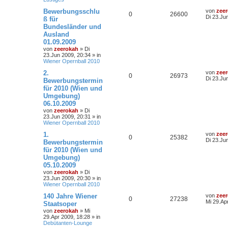
Bewerbungsschlu
von
zee
0
26600
Di 23.Ju
ß für
Bundesländer und
Ausland
01.09.2009
von
zeerokah
»
Di
23.Jun 2009, 20:34
» in
Wiener Opernball 2010
2.
von
zee
0
26973
Di 23.Ju
Bewerbungstermin
für 2010 (Wien und
Umgebung)
06.10.2009
von
zeerokah
»
Di
23.Jun 2009, 20:31
» in
Wiener Opernball 2010
1.
von
zee
0
25382
Di 23.Ju
Bewerbungstermin
für 2010 (Wien und
Umgebung)
05.10.2009
von
zeerokah
»
Di
23.Jun 2009, 20:30
» in
Wiener Opernball 2010
140 Jahre Wiener
von
zee
0
27238
Mi 29.Ap
Staatsoper
von
zeerokah
»
Mi
29.Apr 2009, 18:28
» in
Debütanten-Lounge