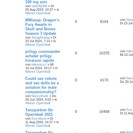
100 mg avis
von
vpdzflq308
»
Di
20.Aug 2024, 10:37
» in
Wiener Opernball
MMoexp: Dragon's
von
Sera
0
8104
Di 23.Jul
Fury Awaits in
Skull and Bones
Season 3 Update
von
Seraphinang
»
Di
23.Jul 2024, 7:14
» in
Wiener Opernball
priligy commander
von
mike
0
10255
Mi 10.Ju
acheter priligy
livraison rapide
von
mikerezzz
»
Mi
10.Jul 2024, 19:17
» in
Wiener Opernball
Could sex robots
von
Nanc
0
4170
Do 20.Ju
and sex dolls be a
solution for male
companionship?
von
Nancyfrank
»
Do
20.Jun 2024, 9:02
» in
Wiener Opernball
Tanzpartner für
von
Eva-
0
16468
Di 11.Au
Opernball 2021
von
Eva-Maria
»
Di
11.Aug 2020, 14:27
» in
Wiener Opernball
Tanzpartner für
von
Ange