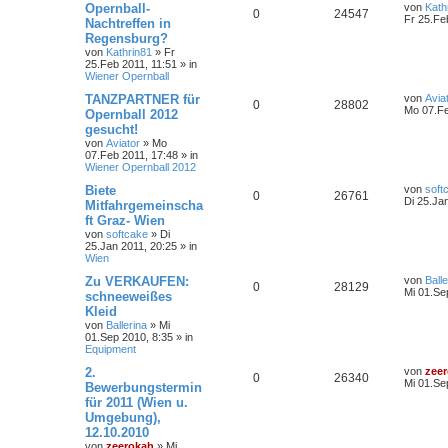
Opernball-
von
Kath
0
24547
Fr 25.Fe
Nachtreffen in
Regensburg?
von
Kathrin81
»
Fr
25.Feb 2011, 11:51
» in
Wiener Opernball
TANZPARTNER für
von
Avia
0
28802
Mo 07.Fe
Opernball 2012
gesucht!
von
Aviator
»
Mo
07.Feb 2011, 17:48
» in
Wiener Opernball 2012
Biete
von
soft
0
26761
Di 25.Ja
Mitfahrgemeinscha
ft Graz- Wien
von
softcake
»
Di
25.Jan 2011, 20:25
» in
Wien
Zu VERKAUFEN:
von
Balle
0
28129
Mi 01.Se
schneeweißes
Kleid
von
Ballerina
»
Mi
01.Sep 2010, 8:35
» in
Equipment
2.
von
zee
0
26340
Mi 01.Se
Bewerbungstermin
für 2011 (Wien u.
Umgebung),
12.10.2010
von
zeerokah
»
Mi