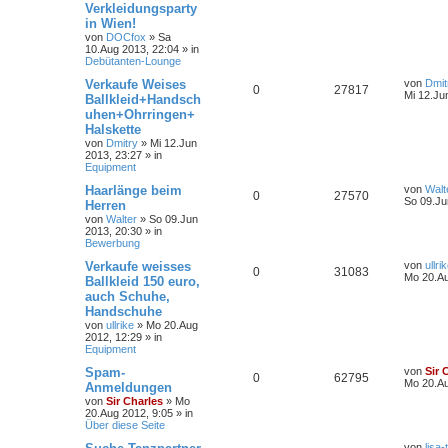
Verkleidungsparty
in Wien!
von
DOCfox
»
Sa
10.Aug 2013, 22:04
» in
Debütanten-Lounge
Verkaufe Weises
von
Dmit
0
27817
Mi 12.Ju
Ballkleid+Handsch
uhen+Ohrringen+
Halskette
von
Dmitry
»
Mi 12.Jun
2013, 23:27
» in
Equipment
Haarlänge beim
von
Walt
0
27570
So 09.Ju
Herren
von
Walter
»
So 09.Jun
2013, 20:30
» in
Bewerbung
Verkaufe weisses
von
ullri
0
31083
Mo 20.Au
Ballkleid 150 euro,
auch Schuhe,
Handschuhe
von
ullrike
»
Mo 20.Aug
2012, 12:29
» in
Equipment
Spam-
von
Sir 
0
62795
Mo 20.Au
Anmeldungen
von
Sir Charles
»
Mo
20.Aug 2012, 9:05
» in
Über diese Seite
von
lisa-t