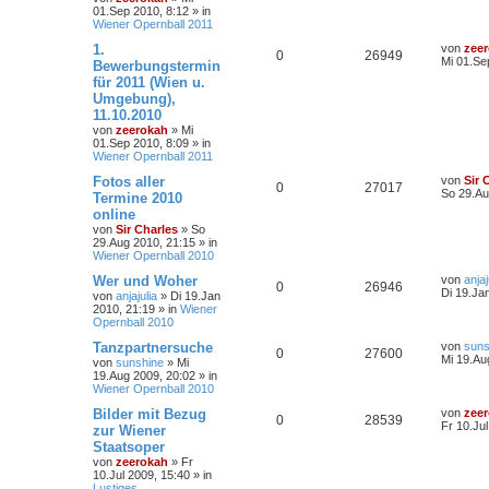
01.Sep 2010, 8:12
» in
Wiener Opernball 2011
1.
von
zee
0
26949
Mi 01.Se
Bewerbungstermin
für 2011 (Wien u.
Umgebung),
11.10.2010
von
zeerokah
»
Mi
01.Sep 2010, 8:09
» in
Wiener Opernball 2011
Fotos aller
von
Sir 
0
27017
So 29.Au
Termine 2010
online
von
Sir Charles
»
So
29.Aug 2010, 21:15
» in
Wiener Opernball 2010
Wer und Woher
von
anjaj
0
26946
Di 19.Ja
von
anjajulia
»
Di 19.Jan
2010, 21:19
» in
Wiener
Opernball 2010
Tanzpartnersuche
von
suns
0
27600
Mi 19.Au
von
sunshine
»
Mi
19.Aug 2009, 20:02
» in
Wiener Opernball 2010
Bilder mit Bezug
von
zee
0
28539
Fr 10.Ju
zur Wiener
Staatsoper
von
zeerokah
»
Fr
10.Jul 2009, 15:40
» in
Lustiges