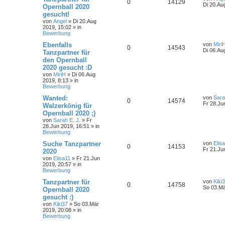
0
14129
Di 20.Au
Opernball 2020
gesucht!
von
Angel
»
Di 20.Aug
2019, 15:02
» in
Bewerbung
Ebenfalls
von
Miri
0
14543
Di 06.Au
Tanzpartner für
den Opernball
2020 gesucht :D
von
MiriH
»
Di 06.Aug
2019, 8:13
» in
Bewerbung
Wanted:
von
Sara
0
14574
Fr 28.Ju
Walzerkönig für
Opernball 2020 ;)
von
Sarah E. J.
»
Fr
28.Jun 2019, 16:51
» in
Bewerbung
Suche Tanzpartner
von
Elis
0
14153
Fr 21.Ju
2020
von
Elisa11
»
Fr 21.Jun
2019, 20:57
» in
Bewerbung
Tanzpartner für
von
Kiki
0
14758
So 03.Mä
Opernball 2020
gesucht :)
von
Kiki37
»
So 03.Mär
2019, 20:08
» in
Bewerbung