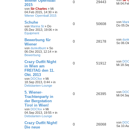
Wiener Opernball
von
Sir 
0
29443
Mi 04.Fe
2015
von
Sir Charles
»
Mi
04.Feb 2015, 14:30
» in
Wiener Opernball 2015
Schuhe
von
Mari
0
50608
Do 05.De
von
Marina St
»
Do
05.Dez 2013, 19:06
» in
Equipment
Bewerbung für
von
dunk
0
28178
So 06.Ok
Wiener
von
dunkelbunt
»
So
06.Okt 2013, 12:14
» in
Bewerbung
Crazy Outfit Night
von
DOC
0
51912
Mi 18.Se
in Wien am
FREITAG den 11.
Okt. 2013
von
DOCfox
»
Mi
18.Sep 2013, 0:44
» in
Debütanten-Lounge
5. Wiener-
von
DOC
0
26395
Mi 04.Se
Trachtenparty in
der Bergstation
Tirol in Wien!
von
DOCfox
»
Mi
04.Sep 2013, 19:55
» in
Debütanten-Lounge
Crazy Outfit Night!
von
DOC
0
26068
Sa 10.Au
Die neue