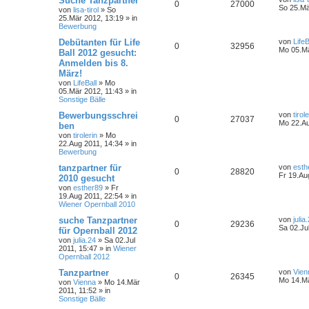
Suche Tanzpartner
0
27000
So 25.Mä
von
lisa-tirol
»
So
25.Mär 2012, 13:19
» in
Bewerbung
Debütanten für Life
von
LifeB
0
32956
Mo 05.Mä
Ball 2012 gesucht:
Anmelden bis 8.
März!
von
LifeBall
»
Mo
05.Mär 2012, 11:43
» in
Sonstige Bälle
Bewerbungsschrei
von
tirol
0
27037
Mo 22.Au
ben
von
tirolerin
»
Mo
22.Aug 2011, 14:34
» in
Bewerbung
tanzpartner für
von
esth
0
28820
Fr 19.Au
2010 gesucht
von
esther89
»
Fr
19.Aug 2011, 22:54
» in
Wiener Opernball 2010
suche Tanzpartner
von
julia
0
29236
Sa 02.Ju
für Opernball 2012
von
julia.24
»
Sa 02.Jul
2011, 15:47
» in
Wiener
Opernball 2012
Tanzpartner
von
Vien
0
26345
Mo 14.Mä
von
Vienna
»
Mo 14.Mär
2011, 11:52
» in
Sonstige Bälle