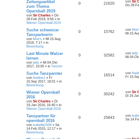
Zeitungsartikel
von
Sir 
0
21620
Do 28.Fe
zum Thema
Opernball 2019
von
Sir Charles
»
Do
28.Feb 2019, 9:56
» in
Wiener Opernball 2019
Suche schweizer
von
Moe
0
15762
Mi 15.Au
Tanzpartnerin
von
Moe's
»
Mi 15.Aug
2018, 7:17
» in
Bewerbung
Last Minute Walzer
von
lady
0
32582
Mi 04.Ok
lernen
von
lady
»
Mi 04.Okt
2017, 10:05
» in
Tanzen
Suche Tanzparnter
von
Nadi
0
16514
Fr 15.Se
von
NadineJ
»
Fr
15.Sep 2017, 18:01
» in
Bewerbung
Wiener Opernball
von
Sir 
0
30242
Di 19.Ja
2016
von
Sir Charles
»
Di
19.Jan 2016, 16:40
» in
Wiener Opernball 2016
Tanzpartner für
von
isab
0
25843
Sa 14.Fe
opernball 2016
von
isabella1508
»
Sa
14.Feb 2015, 12:17
» in
Bewerbung