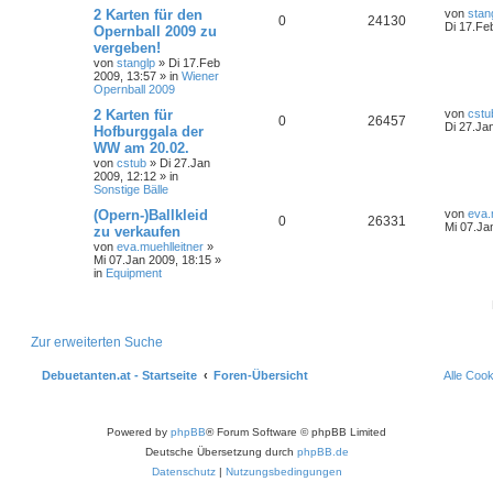
2 Karten für den
von
stan
0
24130
Di 17.Fe
Opernball 2009 zu
vergeben!
von
stanglp
»
Di 17.Feb
2009, 13:57
» in
Wiener
Opernball 2009
2 Karten für
von
cstu
0
26457
Di 27.Ja
Hofburggala der
WW am 20.02.
von
cstub
»
Di 27.Jan
2009, 12:12
» in
Sonstige Bälle
(Opern-)Ballkleid
von
eva.
0
26331
Mi 07.Ja
zu verkaufen
von
eva.muehlleitner
»
Mi 07.Jan 2009, 18:15
»
in
Equipment
Zur erweiterten Suche
Debuetanten.at - Startseite
Foren-Übersicht
Alle Coo
Powered by
phpBB
® Forum Software © phpBB Limited
Deutsche Übersetzung durch
phpBB.de
Datenschutz
|
Nutzungsbedingungen