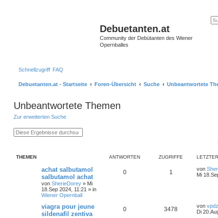
Debuetanten.at
Community der Debütanten des Wiener
Opernballes
Schnellzugriff
FAQ
Debuetanten.at - Startseite
Foren-Übersicht
Suche
Unbeantwortete T
Unbeantwortete Themen
Zur erweiterten Suche
S
E
u
r
c
w
h
e
e
i
THEMEN
ANTWORTEN
ZUGRIFFE
LETZTER
t
e
achat salbutamol
von
Sher
r
0
1
Mi 18.Se
salbutamol achat
t
e
von
SherieDorey
»
Mi
S
18.Sep 2024, 11:21
» in
u
Wiener Opernball
c
viagra pour jeune
von
vpdz
h
0
3478
Di 20.Au
e
sildenafil zentiva