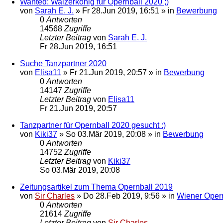
Wanted: Walzerkönig für Opernball 2020 ;)
von
Sarah E. J.
»
Fr 28.Jun 2019, 16:51
» in
Bewerbung
0
Antworten
14568
Zugriffe
Letzter Beitrag
von
Sarah E. J.
Fr 28.Jun 2019, 16:51
Suche Tanzpartner 2020
von
Elisa11
»
Fr 21.Jun 2019, 20:57
» in
Bewerbung
0
Antworten
14147
Zugriffe
Letzter Beitrag
von
Elisa11
Fr 21.Jun 2019, 20:57
Tanzpartner für Opernball 2020 gesucht :)
von
Kiki37
»
So 03.Mär 2019, 20:08
» in
Bewerbung
0
Antworten
14752
Zugriffe
Letzter Beitrag
von
Kiki37
So 03.Mär 2019, 20:08
Zeitungsartikel zum Thema Opernball 2019
von
Sir Charles
»
Do 28.Feb 2019, 9:56
» in
Wiener Oper
0
Antworten
21614
Zugriffe
Letzter Beitrag
von
Sir Charles