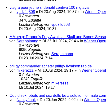
viagra pour jeune sildenafil zentiva 100 mg avis
von
vpdzflq308
»
Di 20.Aug 2024, 10:37
» in
Wiener Oper
0
Antworten
3470
Zugriffe
Letzter Beitrag
von
vpdzflq308
Di 20.Aug 2024, 10:37
MMoexp: Dragon's Fury Awaits in Skull and Bones Seas
von
Seraphinang
»
Di 23.Jul 2024, 7:14
» in
Wiener Oper
0
Antworten
8096
Zugriffe
Letzter Beitrag
von
Seraphinang
Di 23.Jul 2024, 7:14
priligy commander acheter priligy livraison rapide
von
mikerezzz
»
Mi 10.Jul 2024, 19:17
» in
Wiener Opernb
0
Antworten
10249
Zugriffe
Letzter Beitrag
von
mikerezzz
Mi 10.Jul 2024, 19:17
Could sex robots and sex dolls be a solution for male c
von
Nancyfrank
»
Do 20.Jun 2024, 9:02
» in
Wiener Opern
0
Antworten