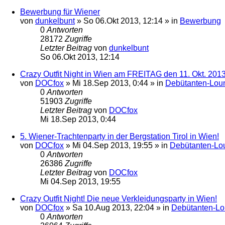
Bewerbung für Wiener
von
dunkelbunt
»
So 06.Okt 2013, 12:14
» in
Bewerbung
0
Antworten
28172
Zugriffe
Letzter Beitrag
von
dunkelbunt
So 06.Okt 2013, 12:14
Crazy Outfit Night in Wien am FREITAG den 11. Okt. 201
von
DOCfox
»
Mi 18.Sep 2013, 0:44
» in
Debütanten-Lou
0
Antworten
51903
Zugriffe
Letzter Beitrag
von
DOCfox
Mi 18.Sep 2013, 0:44
5. Wiener-Trachtenparty in der Bergstation Tirol in Wien!
von
DOCfox
»
Mi 04.Sep 2013, 19:55
» in
Debütanten-Lo
0
Antworten
26386
Zugriffe
Letzter Beitrag
von
DOCfox
Mi 04.Sep 2013, 19:55
Crazy Outfit Night! Die neue Verkleidungsparty in Wien!
von
DOCfox
»
Sa 10.Aug 2013, 22:04
» in
Debütanten-L
0
Antworten