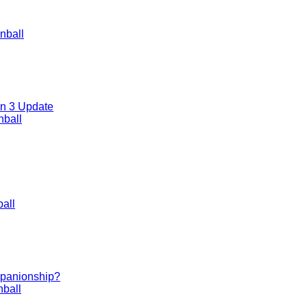
nball
on 3 Update
nball
all
ompanionship?
ball