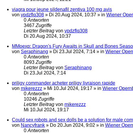
viagra pour jeune sildenafil zentiva 100 mg avis
von
vpdzflq308
»
Di 20.Aug 2024, 10:37
» in
Wiener Oper
0
Antworten
3467
Zugriffe
Letzter Beitrag
von
vpdzflq308
Di 20.Aug 2024, 10:37
MMoexp: Dragon's Fury Awaits in Skull and Bones Seas
von
Seraphinang
»
Di 23.Jul 2024, 7:14
» in
Wiener Oper
0
Antworten
8093
Zugriffe
Letzter Beitrag
von
Seraphinang
Di 23.Jul 2024, 7:14
priligy commander acheter priligy livraison rapide
von
mikerezzz
»
Mi 10.Jul 2024, 19:17
» in
Wiener Opernb
0
Antworten
10246
Zugriffe
Letzter Beitrag
von
mikerezzz
Mi 10.Jul 2024, 19:17
Could sex robots and sex dolls be a solution for male c
von
Nancyfrank
»
Do 20.Jun 2024, 9:02
» in
Wiener Opern
0
Antworten