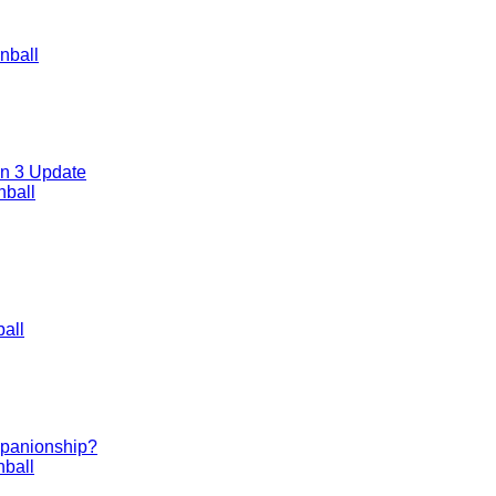
nball
on 3 Update
nball
all
ompanionship?
ball