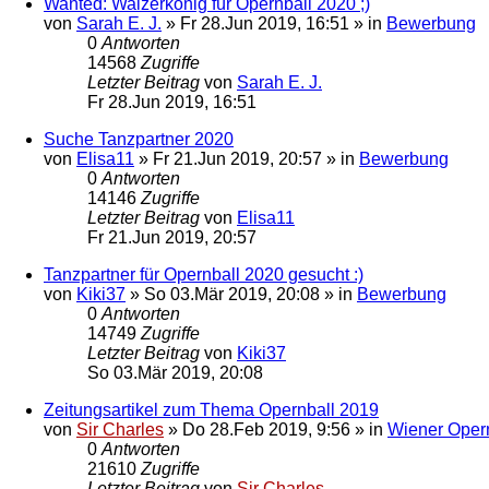
Wanted: Walzerkönig für Opernball 2020 ;)
von
Sarah E. J.
»
Fr 28.Jun 2019, 16:51
» in
Bewerbung
0
Antworten
14568
Zugriffe
Letzter Beitrag
von
Sarah E. J.
Fr 28.Jun 2019, 16:51
Suche Tanzpartner 2020
von
Elisa11
»
Fr 21.Jun 2019, 20:57
» in
Bewerbung
0
Antworten
14146
Zugriffe
Letzter Beitrag
von
Elisa11
Fr 21.Jun 2019, 20:57
Tanzpartner für Opernball 2020 gesucht :)
von
Kiki37
»
So 03.Mär 2019, 20:08
» in
Bewerbung
0
Antworten
14749
Zugriffe
Letzter Beitrag
von
Kiki37
So 03.Mär 2019, 20:08
Zeitungsartikel zum Thema Opernball 2019
von
Sir Charles
»
Do 28.Feb 2019, 9:56
» in
Wiener Oper
0
Antworten
21610
Zugriffe
Letzter Beitrag
von
Sir Charles