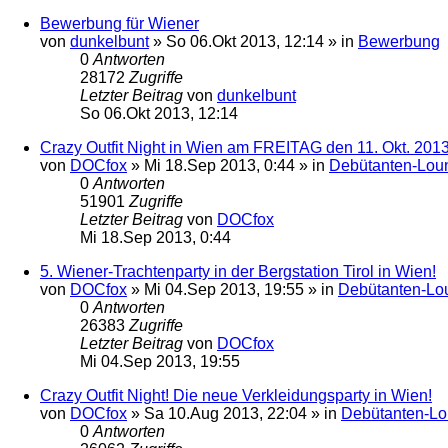
Bewerbung für Wiener
von
dunkelbunt
»
So 06.Okt 2013, 12:14
» in
Bewerbung
0
Antworten
28172
Zugriffe
Letzter Beitrag
von
dunkelbunt
So 06.Okt 2013, 12:14
Crazy Outfit Night in Wien am FREITAG den 11. Okt. 201
von
DOCfox
»
Mi 18.Sep 2013, 0:44
» in
Debütanten-Lou
0
Antworten
51901
Zugriffe
Letzter Beitrag
von
DOCfox
Mi 18.Sep 2013, 0:44
5. Wiener-Trachtenparty in der Bergstation Tirol in Wien!
von
DOCfox
»
Mi 04.Sep 2013, 19:55
» in
Debütanten-Lo
0
Antworten
26383
Zugriffe
Letzter Beitrag
von
DOCfox
Mi 04.Sep 2013, 19:55
Crazy Outfit Night! Die neue Verkleidungsparty in Wien!
von
DOCfox
»
Sa 10.Aug 2013, 22:04
» in
Debütanten-L
0
Antworten