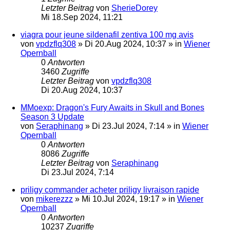
Letzter Beitrag
von
SherieDorey
Mi 18.Sep 2024, 11:21
viagra pour jeune sildenafil zentiva 100 mg avis
von
vpdzflq308
»
Di 20.Aug 2024, 10:37
» in
Wiener
Opernball
0
Antworten
3460
Zugriffe
Letzter Beitrag
von
vpdzflq308
Di 20.Aug 2024, 10:37
MMoexp: Dragon's Fury Awaits in Skull and Bones
Season 3 Update
von
Seraphinang
»
Di 23.Jul 2024, 7:14
» in
Wiener
Opernball
0
Antworten
8086
Zugriffe
Letzter Beitrag
von
Seraphinang
Di 23.Jul 2024, 7:14
priligy commander acheter priligy livraison rapide
von
mikerezzz
»
Mi 10.Jul 2024, 19:17
» in
Wiener
Opernball
0
Antworten
10237
Zugriffe