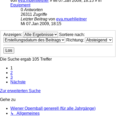
von
eva.muehlleitner
»
Mi 07.Jan 2009, 18:15
» in
Equipment
0
Antworten
26311
Zugriffe
Letzter Beitrag
von
eva.muehlleitner
Mi 07.Jan 2009, 18:15
Anzeigen:
Sortiere nach:
Richtung:
Die Suche ergab 105 Treffer
1
2
3
Nächste
Zur erweiterten Suche
Gehe zu
Wiener Opernball generell (für alle Jahrgänge)
↳ Allgemeines