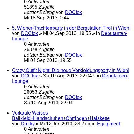
0
Antworten
51895
Zugriffe
Letzter Beitrag
von
DOCfox
Mi 18.Sep 2013, 0:44
5. Wiener-Trachtenparty in der Bergstation Tirol in Wien!
von
DOCfox
»
Mi 04.Sep 2013, 19:55
» in
Debütanten-
Lounge
0
Antworten
26378
Zugriffe
Letzter Beitrag
von
DOCfox
Mi 04.Sep 2013, 19:55
Crazy Outfit Night! Die neue Verkleidungsparty in Wien!
von
DOCfox
»
Sa 10.Aug 2013, 22:04
» in
Debütanten-
Lounge
0
Antworten
26053
Zugriffe
Letzter Beitrag
von
DOCfox
Sa 10.Aug 2013, 22:04
Verkaufe Weises
Ballkleid+Handschuhen+Ohrringen+Halskette
von
Dmitry
»
Mi 12.Jun 2013, 23:27
» in
Equipment
0
Antworten