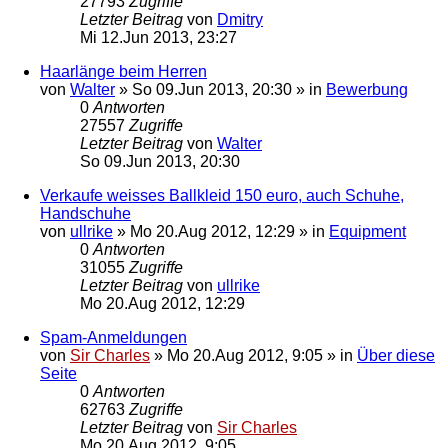
27793
Zugriffe
Letzter Beitrag
von
Dmitry
Mi 12.Jun 2013, 23:27
Haarlänge beim Herren
von
Walter
»
So 09.Jun 2013, 20:30
» in
Bewerbung
0
Antworten
27557
Zugriffe
Letzter Beitrag
von
Walter
So 09.Jun 2013, 20:30
Verkaufe weisses Ballkleid 150 euro, auch Schuhe,
Handschuhe
von
ullrike
»
Mo 20.Aug 2012, 12:29
» in
Equipment
0
Antworten
31055
Zugriffe
Letzter Beitrag
von
ullrike
Mo 20.Aug 2012, 12:29
Spam-Anmeldungen
von
Sir Charles
»
Mo 20.Aug 2012, 9:05
» in
Über diese
Seite
0
Antworten
62763
Zugriffe
Letzter Beitrag
von
Sir Charles
Mo 20.Aug 2012, 9:05