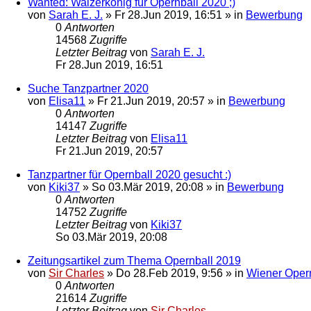
Wanted: Walzerkönig für Opernball 2020 ;)
von
Sarah E. J.
»
Fr 28.Jun 2019, 16:51
» in
Bewerbung
0
Antworten
14568
Zugriffe
Letzter Beitrag
von
Sarah E. J.
Fr 28.Jun 2019, 16:51
Suche Tanzpartner 2020
von
Elisa11
»
Fr 21.Jun 2019, 20:57
» in
Bewerbung
0
Antworten
14147
Zugriffe
Letzter Beitrag
von
Elisa11
Fr 21.Jun 2019, 20:57
Tanzpartner für Opernball 2020 gesucht :)
von
Kiki37
»
So 03.Mär 2019, 20:08
» in
Bewerbung
0
Antworten
14752
Zugriffe
Letzter Beitrag
von
Kiki37
So 03.Mär 2019, 20:08
Zeitungsartikel zum Thema Opernball 2019
von
Sir Charles
»
Do 28.Feb 2019, 9:56
» in
Wiener Oper
0
Antworten
21614
Zugriffe
Letzter Beitrag
von
Sir Charles