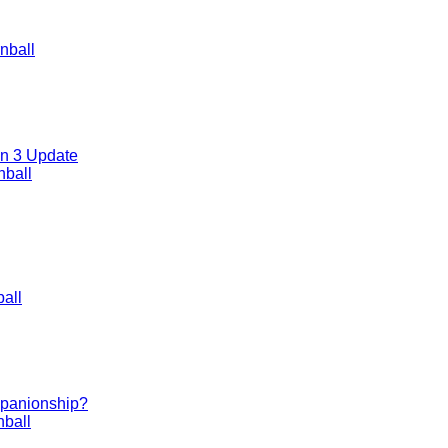
nball
on 3 Update
nball
all
ompanionship?
ball