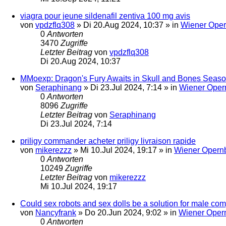
viagra pour jeune sildenafil zentiva 100 mg avis
von
vpdzflq308
»
Di 20.Aug 2024, 10:37
» in
Wiener Oper
0
Antworten
3470
Zugriffe
Letzter Beitrag
von
vpdzflq308
Di 20.Aug 2024, 10:37
MMoexp: Dragon's Fury Awaits in Skull and Bones Seas
von
Seraphinang
»
Di 23.Jul 2024, 7:14
» in
Wiener Oper
0
Antworten
8096
Zugriffe
Letzter Beitrag
von
Seraphinang
Di 23.Jul 2024, 7:14
priligy commander acheter priligy livraison rapide
von
mikerezzz
»
Mi 10.Jul 2024, 19:17
» in
Wiener Opernb
0
Antworten
10249
Zugriffe
Letzter Beitrag
von
mikerezzz
Mi 10.Jul 2024, 19:17
Could sex robots and sex dolls be a solution for male c
von
Nancyfrank
»
Do 20.Jun 2024, 9:02
» in
Wiener Opern
0
Antworten