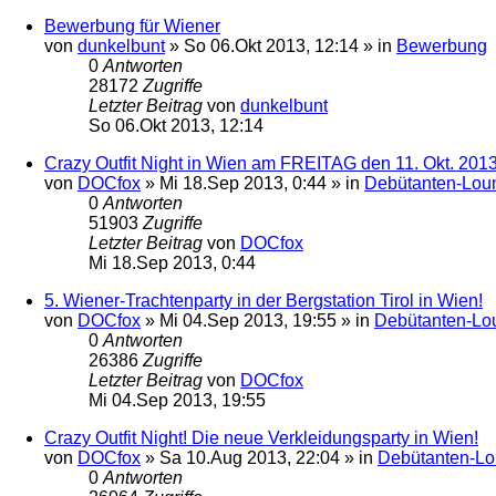
Bewerbung für Wiener
von
dunkelbunt
»
So 06.Okt 2013, 12:14
» in
Bewerbung
0
Antworten
28172
Zugriffe
Letzter Beitrag
von
dunkelbunt
So 06.Okt 2013, 12:14
Crazy Outfit Night in Wien am FREITAG den 11. Okt. 201
von
DOCfox
»
Mi 18.Sep 2013, 0:44
» in
Debütanten-Lou
0
Antworten
51903
Zugriffe
Letzter Beitrag
von
DOCfox
Mi 18.Sep 2013, 0:44
5. Wiener-Trachtenparty in der Bergstation Tirol in Wien!
von
DOCfox
»
Mi 04.Sep 2013, 19:55
» in
Debütanten-Lo
0
Antworten
26386
Zugriffe
Letzter Beitrag
von
DOCfox
Mi 04.Sep 2013, 19:55
Crazy Outfit Night! Die neue Verkleidungsparty in Wien!
von
DOCfox
»
Sa 10.Aug 2013, 22:04
» in
Debütanten-L
0
Antworten