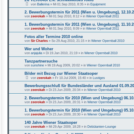
von
Ballerina
»
Mi 01.Sep 2010, 8:35
» in
Equipment
2. Bewerbungstermin für 2011 (Wien u. Umgebung), 12.10.
von
zeerokah
»
Mi 01.Sep 2010, 8:12
» in
Wiener Opernball 2011
1. Bewerbungstermin für 2011 (Wien u. Umgebung), 11.10.
von
zeerokah
»
Mi 01.Sep 2010, 8:09
» in
Wiener Opernball 2011
Fotos aller Termine 2010 online
von
Sir Charles
»
So 29.Aug 2010, 21:15
» in
Wiener Opernball 2010
Wer und Woher
von
anjajulia
»
Di 19.Jan 2010, 21:19
» in
Wiener Opernball 2010
Tanzpartnersuche
von
sunshine
»
Mi 19.Aug 2009, 20:02
» in
Wiener Opernball 2010
Bilder mit Bezug zur Wiener Staatsoper
von
zeerokah
»
Fr 10.Jul 2009, 15:40
» in
Lustiges
Bewerbungsschluß für Bundesländer und Ausland 01.09.2
von
zeerokah
»
Di 23.Jun 2009, 20:34
» in
Wiener Opernball 2010
2. Bewerbungstermin für 2010 (Wien und Umgebung) 06.10
von
zeerokah
»
Di 23.Jun 2009, 20:31
» in
Wiener Opernball 2010
1. Bewerbungstermin für 2010 (Wien und Umgebung) 05.10
von
zeerokah
»
Di 23.Jun 2009, 20:30
» in
Wiener Opernball 2010
140 Jahre Wiener Staatsoper
von
zeerokah
»
Mi 29.Apr 2009, 18:28
» in
Debütanten-Lounge