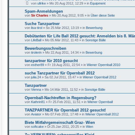
von
ullrike
»
Mo 20.Aug 2012, 12:29
» in
Equipment
Spam-Anmeldungen
von
Sir Charles
»
Mo 20.Aug 2012, 9:05
» in
Über diese Seite
Suche Tanzpartner
von
lisa-tirol
»
So 25.Mär 2012, 13:19
» in
Bewerbung
Debütanten für Life Ball 2012 gesucht: Anmelden bis 8. Mär
von
LifeBall
»
Mo 05.Mär 2012, 11:43
» in
Sonstige Bälle
Bewerbungsschreiben
von
tirolerin
»
Mo 22.Aug 2011, 14:34
» in
Bewerbung
tanzpartner für 2010 gesucht
von
esther89
»
Fr 19.Aug 2011, 22:54
» in
Wiener Opernball 2010
suche Tanzpartner für Opernball 2012
von
julia.24
»
Sa 02.Jul 2011, 15:47
» in
Wiener Opernball 2012
Tanzpartner
von
Vienna
»
Mo 14.Mär 2011, 11:52
» in
Sonstige Bälle
Opernball-Nachtreffen in Regensburg?
von
Kathrin81
»
Fr 25.Feb 2011, 11:51
» in
Wiener Opernball
TANZPARTNER für Opernball 2012 gesucht!
von
Aviator
»
Mo 07.Feb 2011, 17:48
» in
Wiener Opernball 2012
Biete Mitfahrgemeinschaft Graz- Wien
von
softcake
»
Di 25.Jan 2011, 20:25
» in
Wien
Zu VERKAUFEN: schneeweißes Kleid