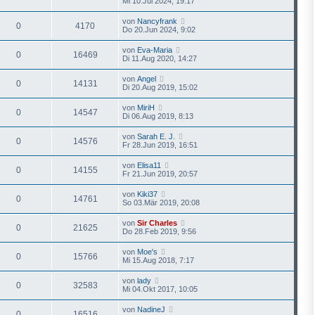
Mi 10.Jul 2024, 19:17
von
Nancyfrank
0
4170
Do 20.Jun 2024, 9:02
von
Eva-Maria
0
16469
Di 11.Aug 2020, 14:27
von
Angel
0
14131
Di 20.Aug 2019, 15:02
von
MiriH
0
14547
Di 06.Aug 2019, 8:13
von
Sarah E. J.
0
14576
Fr 28.Jun 2019, 16:51
von
Elisa11
0
14155
Fr 21.Jun 2019, 20:57
von
Kiki37
0
14761
So 03.Mär 2019, 20:08
von
Sir Charles
0
21625
Do 28.Feb 2019, 9:56
von
Moe's
0
15766
Mi 15.Aug 2018, 7:17
von
lady
0
32583
Mi 04.Okt 2017, 10:05
von
NadineJ
0
16516