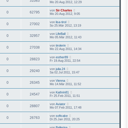
0
31083
Mo 20.Aug 2012, 12:29
von
Sir Charles
0
62795
Mo 20.Aug 2012, 9:05
von
lisa-tirol
0
27002
So 25.Mär 2012, 13:19
von
LifeBall
0
32957
Mo 05.Mär 2012, 11:43
von
tirolerin
0
27038
Mo 22.Aug 2011, 14:34
von
esther89
0
28823
Fr 19.Aug 2011, 22:54
von
julia.24
0
29240
Sa 02.Jul 2011, 15:47
von
Vienna
0
26345
Mo 14.Mär 2011, 11:52
von
Kathrin81
0
24547
Fr 25.Feb 2011, 11:51
von
Aviator
0
28807
Mo 07.Feb 2011, 17:48
von
softcake
0
26763
Di 25.Jan 2011, 20:25
von
Ballerina