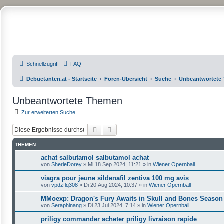
Debuetanten.at
Community der Debütanten des Wiener Opernball
Schnellzugriff
FAQ
Debuetanten.at - Startseite
Foren-Übersicht
Suche
Unbeantwortete
Unbeantwortete Themen
Zur erweiterten Suche
Suche
Erweiterte Suche
THEMEN
achat salbutamol salbutamol achat
von
SherieDorey
»
Mi 18.Sep 2024, 11:21
» in
Wiener Opernball
viagra pour jeune sildenafil zentiva 100 mg avis
von
vpdzflq308
»
Di 20.Aug 2024, 10:37
» in
Wiener Opernball
MMoexp: Dragon's Fury Awaits in Skull and Bones Season
von
Seraphinang
»
Di 23.Jul 2024, 7:14
» in
Wiener Opernball
priligy commander acheter priligy livraison rapide