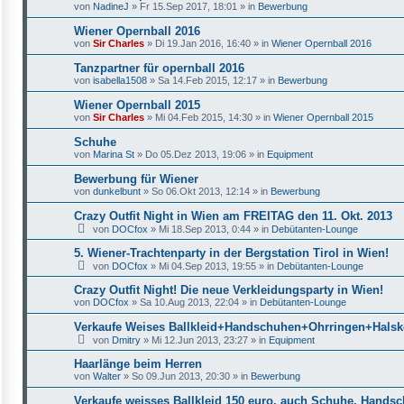
von
NadineJ
»
Fr 15.Sep 2017, 18:01
» in
Bewerbung
Wiener Opernball 2016
von
Sir Charles
»
Di 19.Jan 2016, 16:40
» in
Wiener Opernball 2016
Tanzpartner für opernball 2016
von
isabella1508
»
Sa 14.Feb 2015, 12:17
» in
Bewerbung
Wiener Opernball 2015
von
Sir Charles
»
Mi 04.Feb 2015, 14:30
» in
Wiener Opernball 2015
Schuhe
von
Marina St
»
Do 05.Dez 2013, 19:06
» in
Equipment
Bewerbung für Wiener
von
dunkelbunt
»
So 06.Okt 2013, 12:14
» in
Bewerbung
Crazy Outfit Night in Wien am FREITAG den 11. Okt. 2013
von
DOCfox
»
Mi 18.Sep 2013, 0:44
» in
Debütanten-Lounge
5. Wiener-Trachtenparty in der Bergstation Tirol in Wien!
von
DOCfox
»
Mi 04.Sep 2013, 19:55
» in
Debütanten-Lounge
Crazy Outfit Night! Die neue Verkleidungsparty in Wien!
von
DOCfox
»
Sa 10.Aug 2013, 22:04
» in
Debütanten-Lounge
Verkaufe Weises Ballkleid+Handschuhen+Ohrringen+Halsk
von
Dmitry
»
Mi 12.Jun 2013, 23:27
» in
Equipment
Haarlänge beim Herren
von
Walter
»
So 09.Jun 2013, 20:30
» in
Bewerbung
Verkaufe weisses Ballkleid 150 euro, auch Schuhe, Hands