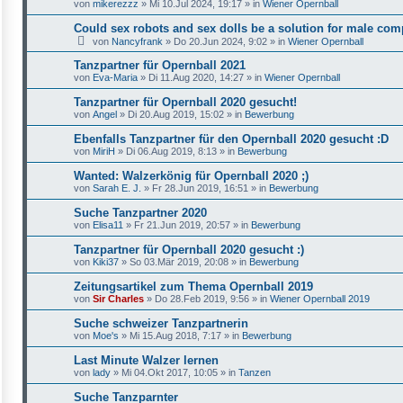
von
mikerezzz
»
Mi 10.Jul 2024, 19:17
» in
Wiener Opernball
Could sex robots and sex dolls be a solution for male co
von
Nancyfrank
»
Do 20.Jun 2024, 9:02
» in
Wiener Opernball
Tanzpartner für Opernball 2021
von
Eva-Maria
»
Di 11.Aug 2020, 14:27
» in
Wiener Opernball
Tanzpartner für Opernball 2020 gesucht!
von
Angel
»
Di 20.Aug 2019, 15:02
» in
Bewerbung
Ebenfalls Tanzpartner für den Opernball 2020 gesucht :D
von
MiriH
»
Di 06.Aug 2019, 8:13
» in
Bewerbung
Wanted: Walzerkönig für Opernball 2020 ;)
von
Sarah E. J.
»
Fr 28.Jun 2019, 16:51
» in
Bewerbung
Suche Tanzpartner 2020
von
Elisa11
»
Fr 21.Jun 2019, 20:57
» in
Bewerbung
Tanzpartner für Opernball 2020 gesucht :)
von
Kiki37
»
So 03.Mär 2019, 20:08
» in
Bewerbung
Zeitungsartikel zum Thema Opernball 2019
von
Sir Charles
»
Do 28.Feb 2019, 9:56
» in
Wiener Opernball 2019
Suche schweizer Tanzpartnerin
von
Moe's
»
Mi 15.Aug 2018, 7:17
» in
Bewerbung
Last Minute Walzer lernen
von
lady
»
Mi 04.Okt 2017, 10:05
» in
Tanzen
Suche Tanzparnter