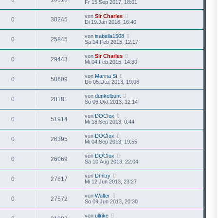
Fr 15.Sep 2017, 18:01
von
Sir Charles
0
30245
Di 19.Jan 2016, 16:40
von
isabella1508
0
25845
Sa 14.Feb 2015, 12:17
von
Sir Charles
0
29443
Mi 04.Feb 2015, 14:30
von
Marina St
0
50609
Do 05.Dez 2013, 19:06
von
dunkelbunt
0
28181
So 06.Okt 2013, 12:14
von
DOCfox
0
51914
Mi 18.Sep 2013, 0:44
von
DOCfox
0
26395
Mi 04.Sep 2013, 19:55
von
DOCfox
0
26069
Sa 10.Aug 2013, 22:04
von
Dmitry
0
27817
Mi 12.Jun 2013, 23:27
von
Walter
0
27572
So 09.Jun 2013, 20:30
von
ullrike