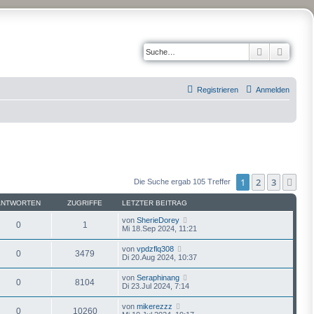
Suche
Erweit
Registrieren
Anmelden
1
2
3
Näc
Die Suche ergab 105 Treffer
ANTWORTEN
ZUGRIFFE
LETZTER BEITRAG
von
SherieDorey
0
1
Mi 18.Sep 2024, 11:21
von
vpdzflq308
0
3479
Di 20.Aug 2024, 10:37
von
Seraphinang
0
8104
Di 23.Jul 2024, 7:14
von
mikerezzz
0
10260