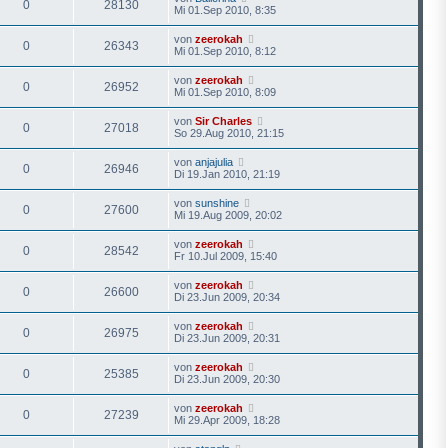
0
28130
Mi 01.Sep 2010, 8:35
von
zeerokah
0
26343
Mi 01.Sep 2010, 8:12
von
zeerokah
0
26952
Mi 01.Sep 2010, 8:09
von
Sir Charles
0
27018
So 29.Aug 2010, 21:15
von
anjajulia
0
26946
Di 19.Jan 2010, 21:19
von
sunshine
0
27600
Mi 19.Aug 2009, 20:02
von
zeerokah
0
28542
Fr 10.Jul 2009, 15:40
von
zeerokah
0
26600
Di 23.Jun 2009, 20:34
von
zeerokah
0
26975
Di 23.Jun 2009, 20:31
von
zeerokah
0
25385
Di 23.Jun 2009, 20:30
von
zeerokah
0
27239
Mi 29.Apr 2009, 18:28