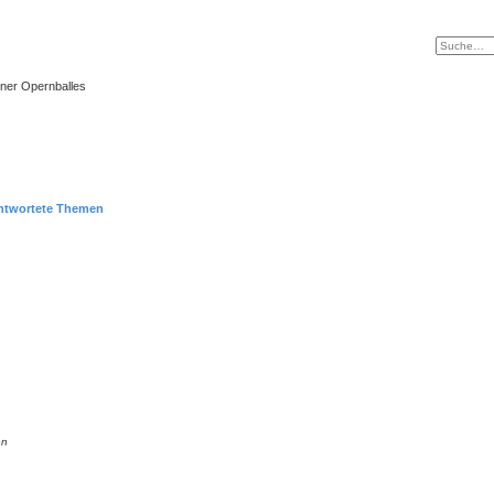
ner Opernballes
ntwortete Themen
en