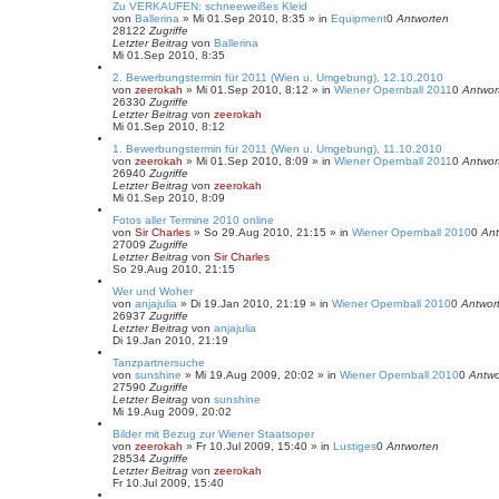
Zu VERKAUFEN: schneeweißes Kleid
von
Ballerina
»
Mi 01.Sep 2010, 8:35
» in
Equipment
0
Antworten
28122
Zugriffe
Letzter Beitrag
von
Ballerina
Mi 01.Sep 2010, 8:35
2. Bewerbungstermin für 2011 (Wien u. Umgebung), 12.10.2010
von
zeerokah
»
Mi 01.Sep 2010, 8:12
» in
Wiener Opernball 2011
0
Antwor
26330
Zugriffe
Letzter Beitrag
von
zeerokah
Mi 01.Sep 2010, 8:12
1. Bewerbungstermin für 2011 (Wien u. Umgebung), 11.10.2010
von
zeerokah
»
Mi 01.Sep 2010, 8:09
» in
Wiener Opernball 2011
0
Antwor
26940
Zugriffe
Letzter Beitrag
von
zeerokah
Mi 01.Sep 2010, 8:09
Fotos aller Termine 2010 online
von
Sir Charles
»
So 29.Aug 2010, 21:15
» in
Wiener Opernball 2010
0
Ant
27009
Zugriffe
Letzter Beitrag
von
Sir Charles
So 29.Aug 2010, 21:15
Wer und Woher
von
anjajulia
»
Di 19.Jan 2010, 21:19
» in
Wiener Opernball 2010
0
Antwor
26937
Zugriffe
Letzter Beitrag
von
anjajulia
Di 19.Jan 2010, 21:19
Tanzpartnersuche
von
sunshine
»
Mi 19.Aug 2009, 20:02
» in
Wiener Opernball 2010
0
Antwo
27590
Zugriffe
Letzter Beitrag
von
sunshine
Mi 19.Aug 2009, 20:02
Bilder mit Bezug zur Wiener Staatsoper
von
zeerokah
»
Fr 10.Jul 2009, 15:40
» in
Lustiges
0
Antworten
28534
Zugriffe
Letzter Beitrag
von
zeerokah
Fr 10.Jul 2009, 15:40