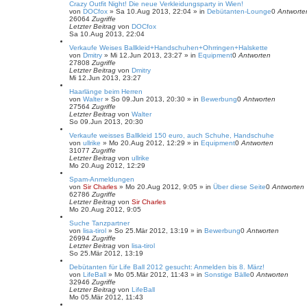
Crazy Outfit Night! Die neue Verkleidungsparty in Wien!
von
DOCfox
»
Sa 10.Aug 2013, 22:04
» in
Debütanten-Lounge
0
Antworte
26064
Zugriffe
Letzter Beitrag
von
DOCfox
Sa 10.Aug 2013, 22:04
Verkaufe Weises Ballkleid+Handschuhen+Ohrringen+Halskette
von
Dmitry
»
Mi 12.Jun 2013, 23:27
» in
Equipment
0
Antworten
27808
Zugriffe
Letzter Beitrag
von
Dmitry
Mi 12.Jun 2013, 23:27
Haarlänge beim Herren
von
Walter
»
So 09.Jun 2013, 20:30
» in
Bewerbung
0
Antworten
27564
Zugriffe
Letzter Beitrag
von
Walter
So 09.Jun 2013, 20:30
Verkaufe weisses Ballkleid 150 euro, auch Schuhe, Handschuhe
von
ullrike
»
Mo 20.Aug 2012, 12:29
» in
Equipment
0
Antworten
31077
Zugriffe
Letzter Beitrag
von
ullrike
Mo 20.Aug 2012, 12:29
Spam-Anmeldungen
von
Sir Charles
»
Mo 20.Aug 2012, 9:05
» in
Über diese Seite
0
Antworten
62786
Zugriffe
Letzter Beitrag
von
Sir Charles
Mo 20.Aug 2012, 9:05
Suche Tanzpartner
von
lisa-tirol
»
So 25.Mär 2012, 13:19
» in
Bewerbung
0
Antworten
26994
Zugriffe
Letzter Beitrag
von
lisa-tirol
So 25.Mär 2012, 13:19
Debütanten für Life Ball 2012 gesucht: Anmelden bis 8. März!
von
LifeBall
»
Mo 05.Mär 2012, 11:43
» in
Sonstige Bälle
0
Antworten
32946
Zugriffe
Letzter Beitrag
von
LifeBall
Mo 05.Mär 2012, 11:43