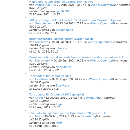
e
viagra pour jeune sildenafil zentiva 100 mg avis
von
vpdzflq308
»
Di 20.Aug 2024, 10:37
» in
Wiener Opernball
0
Antworte
3470
Zugriffe
Letzter Beitrag
von
vpdzflq308
Di 20.Aug 2024, 10:37
MMoexp: Dragon's Fury Awaits in Skull and Bones Season 3 Update
von
Seraphinang
»
Di 23.Jul 2024, 7:14
» in
Wiener Opernball
0
Antworten
8095
Zugriffe
Letzter Beitrag
von
Seraphinang
Di 23.Jul 2024, 7:14
priligy commander acheter priligy livraison rapide
von
mikerezzz
»
Mi 10.Jul 2024, 19:17
» in
Wiener Opernball
0
Antworten
10249
Zugriffe
Letzter Beitrag
von
mikerezzz
Mi 10.Jul 2024, 19:17
Could sex robots and sex dolls be a solution for male companionship?
von
Nancyfrank
»
Do 20.Jun 2024, 9:02
» in
Wiener Opernball
0
Antworten
4159
Zugriffe
Letzter Beitrag
von
Nancyfrank
Do 20.Jun 2024, 9:02
Tanzpartner für Opernball 2021
von
Eva-Maria
»
Di 11.Aug 2020, 14:27
» in
Wiener Opernball
0
Antworten
16458
Zugriffe
Letzter Beitrag
von
Eva-Maria
Di 11.Aug 2020, 14:27
Tanzpartner für Opernball 2020 gesucht!
von
Angel
»
Di 20.Aug 2019, 15:02
» in
Bewerbung
0
Antworten
14122
Zugriffe
Letzter Beitrag
von
Angel
Di 20.Aug 2019, 15:02
Ebenfalls Tanzpartner für den Opernball 2020 gesucht :D
von
MiriH
»
Di 06.Aug 2019, 8:13
» in
Bewerbung
0
Antworten
14534
Zugriffe
Letzter Beitrag
von
MiriH
Di 06.Aug 2019, 8:13