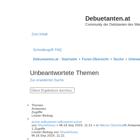
Debuetanten.at
Community der Debütanten des Wie
Zum Inhalt
Schnellzugriff
FAQ
Debuetanten.at - Startseite
Foren-Übersicht
Suche
Unbea
Unbeantwortete Themen
Zur erweiterten Suche
S
E
u
r
c
w
h
e
e
i
Themen
t
Antworten
e
Zugriffe
r
Letzter Beitrag
t
achat salbutamol salbutamol achat
e
von
SherieDorey
»
Mi 18.Sep 2024, 11:21
» in
Wiener Opernball
0
Antwort
S
1
Zugriffe
u
Letzter Beitrag
von
SherieDorey
c
Mi 18.Sep 2024, 11:21
h