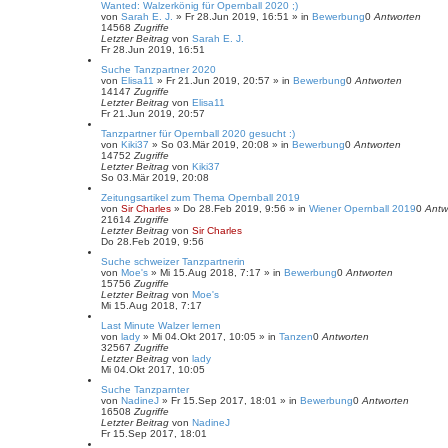
Wanted: Walzerkönig für Opernball 2020 ;)
von
Sarah E. J.
»
Fr 28.Jun 2019, 16:51
» in
Bewerbung
0
Antworten
14568
Zugriffe
Letzter Beitrag
von
Sarah E. J.
Fr 28.Jun 2019, 16:51
Suche Tanzpartner 2020
von
Elisa11
»
Fr 21.Jun 2019, 20:57
» in
Bewerbung
0
Antworten
14147
Zugriffe
Letzter Beitrag
von
Elisa11
Fr 21.Jun 2019, 20:57
Tanzpartner für Opernball 2020 gesucht :)
von
Kiki37
»
So 03.Mär 2019, 20:08
» in
Bewerbung
0
Antworten
14752
Zugriffe
Letzter Beitrag
von
Kiki37
So 03.Mär 2019, 20:08
Zeitungsartikel zum Thema Opernball 2019
von
Sir Charles
»
Do 28.Feb 2019, 9:56
» in
Wiener Opernball 2019
0
Antw
21614
Zugriffe
Letzter Beitrag
von
Sir Charles
Do 28.Feb 2019, 9:56
Suche schweizer Tanzpartnerin
von
Moe's
»
Mi 15.Aug 2018, 7:17
» in
Bewerbung
0
Antworten
15756
Zugriffe
Letzter Beitrag
von
Moe's
Mi 15.Aug 2018, 7:17
Last Minute Walzer lernen
von
lady
»
Mi 04.Okt 2017, 10:05
» in
Tanzen
0
Antworten
32567
Zugriffe
Letzter Beitrag
von
lady
Mi 04.Okt 2017, 10:05
Suche Tanzparnter
von
NadineJ
»
Fr 15.Sep 2017, 18:01
» in
Bewerbung
0
Antworten
16508
Zugriffe
Letzter Beitrag
von
NadineJ
Fr 15.Sep 2017, 18:01