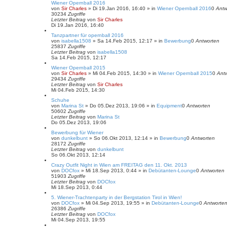
Wiener Opernball 2016
von
Sir Charles
»
Di 19.Jan 2016, 16:40
» in
Wiener Opernball 2016
0
Antw
30234
Zugriffe
Letzter Beitrag
von
Sir Charles
Di 19.Jan 2016, 16:40
Tanzpartner für opernball 2016
von
isabella1508
»
Sa 14.Feb 2015, 12:17
» in
Bewerbung
0
Antworten
25837
Zugriffe
Letzter Beitrag
von
isabella1508
Sa 14.Feb 2015, 12:17
Wiener Opernball 2015
von
Sir Charles
»
Mi 04.Feb 2015, 14:30
» in
Wiener Opernball 2015
0
Ant
29434
Zugriffe
Letzter Beitrag
von
Sir Charles
Mi 04.Feb 2015, 14:30
Schuhe
von
Marina St
»
Do 05.Dez 2013, 19:06
» in
Equipment
0
Antworten
50602
Zugriffe
Letzter Beitrag
von
Marina St
Do 05.Dez 2013, 19:06
Bewerbung für Wiener
von
dunkelbunt
»
So 06.Okt 2013, 12:14
» in
Bewerbung
0
Antworten
28172
Zugriffe
Letzter Beitrag
von
dunkelbunt
So 06.Okt 2013, 12:14
Crazy Outfit Night in Wien am FREITAG den 11. Okt. 2013
von
DOCfox
»
Mi 18.Sep 2013, 0:44
» in
Debütanten-Lounge
0
Antworten
51903
Zugriffe
Letzter Beitrag
von
DOCfox
Mi 18.Sep 2013, 0:44
5. Wiener-Trachtenparty in der Bergstation Tirol in Wien!
von
DOCfox
»
Mi 04.Sep 2013, 19:55
» in
Debütanten-Lounge
0
Antworte
26386
Zugriffe
Letzter Beitrag
von
DOCfox
Mi 04.Sep 2013, 19:55