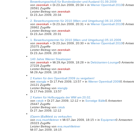
Bewerbungsschluß für Bundesländer und Ausland 01.09.2009
von
zeerokah
»
Di 23.Jun 2009, 20:34
» in
Wiener Opernball 2010
0
Antwo
26591
Zugriffe
Letzter Beitrag
von
zeerokah
Di 23.Jun 2009, 20:34
2. Bewerbungstermin für 2010 (Wien und Umgebung) 06.10.2009
von
zeerokah
»
Di 23.Jun 2009, 20:31
» in
Wiener Opernball 2010
0
Antwo
26962
Zugriffe
Letzter Beitrag
von
zeerokah
Di 23.Jun 2009, 20:31
1. Bewerbungstermin für 2010 (Wien und Umgebung) 05.10.2009
von
zeerokah
»
Di 23.Jun 2009, 20:30
» in
Wiener Opernball 2010
0
Antwo
25375
Zugriffe
Letzter Beitrag
von
zeerokah
Di 23.Jun 2009, 20:30
140 Jahre Wiener Staatsoper
von
zeerokah
»
Mi 29.Apr 2009, 18:28
» in
Debütanten-Lounge
0
Antworte
27228
Zugriffe
Letzter Beitrag
von
zeerokah
Mi 29.Apr 2009, 18:28
2 Karten für den Opernball 2009 zu vergeben!
von
stanglp
»
Di 17.Feb 2009, 13:57
» in
Wiener Opernball 2009
0
Antwort
24121
Zugriffe
Letzter Beitrag
von
stanglp
Di 17.Feb 2009, 13:57
2 Karten für Hofburggala der WW am 20.02.
von
cstub
»
Di 27.Jan 2009, 12:12
» in
Sonstige Bälle
0
Antworten
26447
Zugriffe
Letzter Beitrag
von
cstub
Di 27.Jan 2009, 12:12
(Opern-)Ballkleid zu verkaufen
von
eva.muehlleitner
»
Mi 07.Jan 2009, 18:15
» in
Equipment
0
Antworten
26323
Zugriffe
Letzter Beitrag
von
eva.muehlleitner
Mi 07.Jan 2009, 18:15