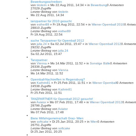
Bewerbungsschreiben
von
tirolerin
»
Mo 22.Aug 2011, 14:34
» in
Bewerbung
0
Antworten
27029
Zugriffe
Letzter Beitrag
von
tirolerin
Mo 22.Aug 2011, 14:34
tanzpartner für 2010 gesucht
von
esther89
»
Fr 19.Aug 2011, 22:54
» in
Wiener Opernball 2010
0
Antwo
28810
Zugriffe
Letzter Beitrag
von
esther89
Fr 19.Aug 2011, 22:54
suche Tanzpartner für Opernball 2012
von
julia.24
»
Sa 02.Jul 2011, 15:47
» in
Wiener Opernball 2012
0
Antwort
29232
Zugriffe
Letzter Beitrag
von
julia.24
Sa 02.Jul 2011, 15:47
Tanzpartner
von
Vienna
»
Mo 14.Mär 2011, 11:52
» in
Sonstige Bälle
0
Antworten
26336
Zugriffe
Letzter Beitrag
von
Vienna
Mo 14.Mär 2011, 11:52
Opernball-Nachtreffen in Regensburg?
von
Kathrin81
»
Fr 25.Feb 2011, 11:51
» in
Wiener Opernball
0
Antworten
24538
Zugriffe
Letzter Beitrag
von
Kathrin81
Fr 25.Feb 2011, 11:51
TANZPARTNER für Opernball 2012 gesucht!
von
Aviator
»
Mo 07.Feb 2011, 17:48
» in
Wiener Opernball 2012
0
Antwor
28796
Zugriffe
Letzter Beitrag
von
Aviator
Mo 07.Feb 2011, 17:48
Biete Mitfahrgemeinschaft Graz- Wien
von
softcake
»
Di 25.Jan 2011, 20:25
» in
Wien
0
Antworten
26751
Zugriffe
Letzter Beitrag
von
softcake
Di 25.Jan 2011, 20:25