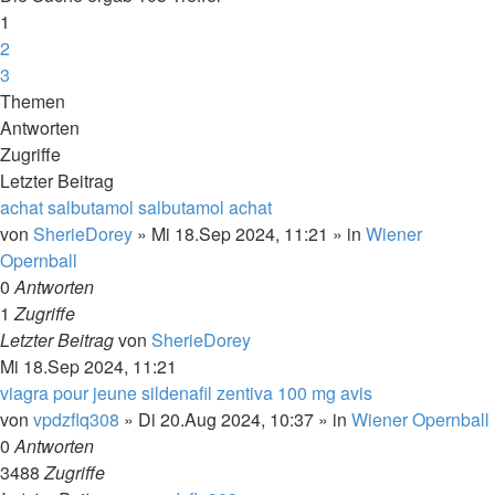
1
2
3
Nächste
Themen
Antworten
Zugriffe
Letzter Beitrag
achat salbutamol salbutamol achat
von
SherieDorey
»
Mi 18.Sep 2024, 11:21
» in
Wiener
Opernball
0
Antworten
1
Zugriffe
Letzter Beitrag
von
SherieDorey
Mi 18.Sep 2024, 11:21
viagra pour jeune sildenafil zentiva 100 mg avis
von
vpdzflq308
»
Di 20.Aug 2024, 10:37
» in
Wiener Opernball
0
Antworten
3488
Zugriffe