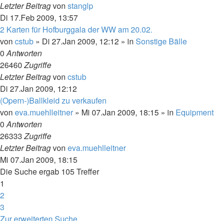
Letzter Beitrag
von
stanglp
Di 17.Feb 2009, 13:57
2 Karten für Hofburggala der WW am 20.02.
von
cstub
»
Di 27.Jan 2009, 12:12
» in
Sonstige Bälle
0
Antworten
26460
Zugriffe
Letzter Beitrag
von
cstub
Di 27.Jan 2009, 12:12
(Opern-)Ballkleid zu verkaufen
von
eva.muehlleitner
»
Mi 07.Jan 2009, 18:15
» in
Equipment
0
Antworten
26333
Zugriffe
Letzter Beitrag
von
eva.muehlleitner
Mi 07.Jan 2009, 18:15
Die Suche ergab 105 Treffer
1
2
3
Nächste
Zur erweiterten Suche