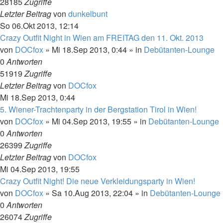
28185
Zugriffe
Letzter Beitrag
von
dunkelbunt
So 06.Okt 2013, 12:14
Crazy Outfit Night in Wien am FREITAG den 11. Okt. 2013
von
DOCfox
»
Mi 18.Sep 2013, 0:44
» in
Debütanten-Lounge
0
Antworten
51919
Zugriffe
Letzter Beitrag
von
DOCfox
Mi 18.Sep 2013, 0:44
5. Wiener-Trachtenparty in der Bergstation Tirol in Wien!
von
DOCfox
»
Mi 04.Sep 2013, 19:55
» in
Debütanten-Lounge
0
Antworten
26399
Zugriffe
Letzter Beitrag
von
DOCfox
Mi 04.Sep 2013, 19:55
Crazy Outfit Night! Die neue Verkleidungsparty in Wien!
von
DOCfox
»
Sa 10.Aug 2013, 22:04
» in
Debütanten-Lounge
0
Antworten
26074
Zugriffe