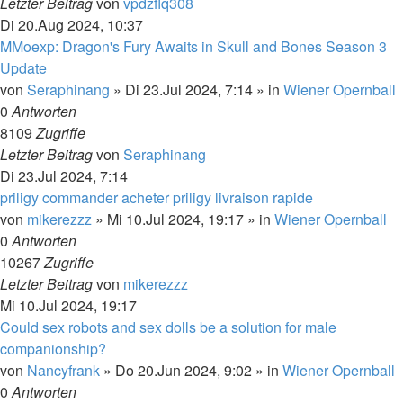
Letzter Beitrag
von
vpdzflq308
Di 20.Aug 2024, 10:37
MMoexp: Dragon's Fury Awaits in Skull and Bones Season 3
Update
von
Seraphinang
»
Di 23.Jul 2024, 7:14
» in
Wiener Opernball
0
Antworten
8109
Zugriffe
Letzter Beitrag
von
Seraphinang
Di 23.Jul 2024, 7:14
priligy commander acheter priligy livraison rapide
von
mikerezzz
»
Mi 10.Jul 2024, 19:17
» in
Wiener Opernball
0
Antworten
10267
Zugriffe
Letzter Beitrag
von
mikerezzz
Mi 10.Jul 2024, 19:17
Could sex robots and sex dolls be a solution for male
companionship?
von
Nancyfrank
»
Do 20.Jun 2024, 9:02
» in
Wiener Opernball
0
Antworten