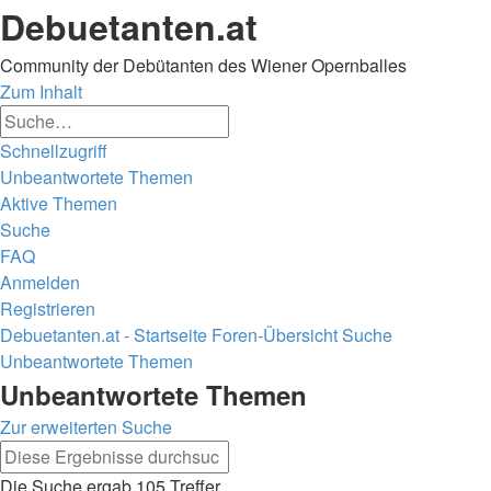
Debuetanten.at
Community der Debütanten des Wiener Opernballes
Zum Inhalt
Erweiterte
Suche
Suche
Schnellzugriff
Unbeantwortete Themen
Aktive Themen
Suche
FAQ
Anmelden
Registrieren
Debuetanten.at - Startseite
Foren-Übersicht
Suche
Unbeantwortete Themen
Suche
Unbeantwortete Themen
Zur erweiterten Suche
Erweiterte
Suche
Suche
Die Suche ergab 105 Treffer