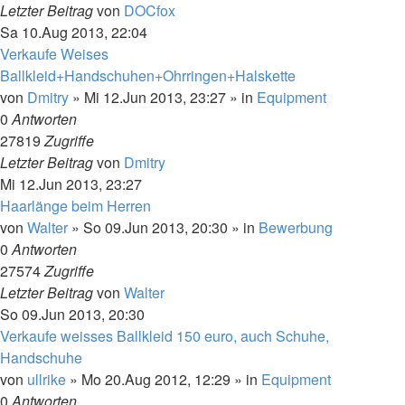
Letzter Beitrag
von
DOCfox
Sa 10.Aug 2013, 22:04
Verkaufe Weises
Ballkleid+Handschuhen+Ohrringen+Halskette
von
Dmitry
»
Mi 12.Jun 2013, 23:27
» in
Equipment
0
Antworten
27819
Zugriffe
Letzter Beitrag
von
Dmitry
Mi 12.Jun 2013, 23:27
Haarlänge beim Herren
von
Walter
»
So 09.Jun 2013, 20:30
» in
Bewerbung
0
Antworten
27574
Zugriffe
Letzter Beitrag
von
Walter
So 09.Jun 2013, 20:30
Verkaufe weisses Ballkleid 150 euro, auch Schuhe,
Handschuhe
von
ullrike
»
Mo 20.Aug 2012, 12:29
» in
Equipment
0
Antworten