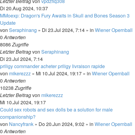
Letzter Beitrag
von
vpdzflq308
Di 20.Aug 2024, 10:37
MMoexp: Dragon's Fury Awaits in Skull and Bones Season 3
Update
von
Seraphinang
»
Di 23.Jul 2024, 7:14
» in
Wiener Opernball
0
Antworten
8086
Zugriffe
Letzter Beitrag
von
Seraphinang
Di 23.Jul 2024, 7:14
priligy commander acheter priligy livraison rapide
von
mikerezzz
»
Mi 10.Jul 2024, 19:17
» in
Wiener Opernball
0
Antworten
10238
Zugriffe
Letzter Beitrag
von
mikerezzz
Mi 10.Jul 2024, 19:17
Could sex robots and sex dolls be a solution for male
companionship?
von
Nancyfrank
»
Do 20.Jun 2024, 9:02
» in
Wiener Opernball
0
Antworten