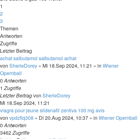
1
2
3
Nächste
Themen
Antworten
Zugriffe
Letzter Beitrag
achat salbutamol salbutamol achat
von
SherieDorey
»
Mi 18.Sep 2024, 11:21
» in
Wiener
Opernball
0
Antworten
1
Zugriffe
Letzter Beitrag
von
SherieDorey
Mi 18.Sep 2024, 11:21
viagra pour jeune sildenafil zentiva 100 mg avis
von
vpdzflq308
»
Di 20.Aug 2024, 10:37
» in
Wiener Opernball
0
Antworten
3462
Zugriffe