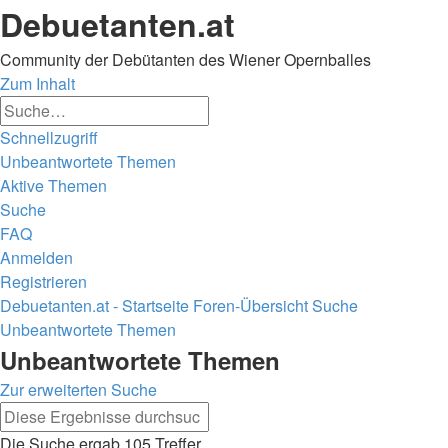
Debuetanten.at
Community der Debütanten des Wiener Opernballes
Zum Inhalt
Erweiterte
Suche
Suche
Schnellzugriff
Unbeantwortete Themen
Aktive Themen
Suche
FAQ
Anmelden
Registrieren
Debuetanten.at - Startseite
Foren-Übersicht
Suche
Unbeantwortete Themen
Suche
Unbeantwortete Themen
Zur erweiterten Suche
Erweiterte
Suche
Suche
Die Suche ergab 105 Treffer