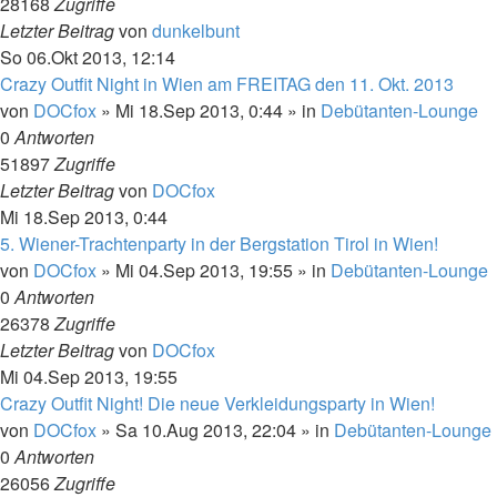
28168
Zugriffe
Letzter Beitrag
von
dunkelbunt
So 06.Okt 2013, 12:14
Crazy Outfit Night in Wien am FREITAG den 11. Okt. 2013
von
DOCfox
»
Mi 18.Sep 2013, 0:44
» in
Debütanten-Lounge
0
Antworten
51897
Zugriffe
Letzter Beitrag
von
DOCfox
Mi 18.Sep 2013, 0:44
5. Wiener-Trachtenparty in der Bergstation Tirol in Wien!
von
DOCfox
»
Mi 04.Sep 2013, 19:55
» in
Debütanten-Lounge
0
Antworten
26378
Zugriffe
Letzter Beitrag
von
DOCfox
Mi 04.Sep 2013, 19:55
Crazy Outfit Night! Die neue Verkleidungsparty in Wien!
von
DOCfox
»
Sa 10.Aug 2013, 22:04
» in
Debütanten-Lounge
0
Antworten
26056
Zugriffe