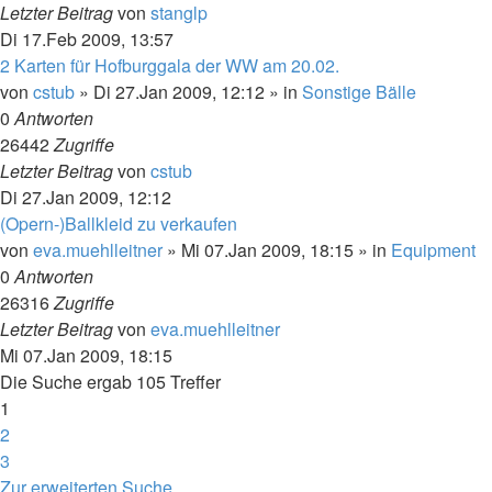
Letzter Beitrag
von
stanglp
Di 17.Feb 2009, 13:57
2 Karten für Hofburggala der WW am 20.02.
von
cstub
»
Di 27.Jan 2009, 12:12
» in
Sonstige Bälle
0
Antworten
26442
Zugriffe
Letzter Beitrag
von
cstub
Di 27.Jan 2009, 12:12
(Opern-)Ballkleid zu verkaufen
von
eva.muehlleitner
»
Mi 07.Jan 2009, 18:15
» in
Equipment
0
Antworten
26316
Zugriffe
Letzter Beitrag
von
eva.muehlleitner
Mi 07.Jan 2009, 18:15
Die Suche ergab 105 Treffer
1
2
3
Nächste
Zur erweiterten Suche