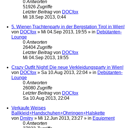
0
Antworten
51926
Zugriffe
Letzter Beitrag
von
DOCfox
Mi 18.Sep 2013, 0:44
5. Wiener-Trachtenparty in der Bergstation Tirol in Wien!
von
DOCfox
»
Mi 04.Sep 2013, 19:55
» in
Debütanten-
Lounge
0
Antworten
26404
Zugriffe
Letzter Beitrag
von
DOCfox
Mi 04.Sep 2013, 19:55
Crazy Outfit Night! Die neue Verkleidungsparty in Wien!
von
DOCfox
»
Sa 10.Aug 2013, 22:04
» in
Debütanten-
Lounge
0
Antworten
26080
Zugriffe
Letzter Beitrag
von
DOCfox
Sa 10.Aug 2013, 22:04
Verkaufe Weises
Ballkleid+Handschuhen+Ohrringen+Halskette
von
Dmitry
»
Mi 12.Jun 2013, 23:27
» in
Equipment
0
Antworten