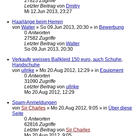
27823
Zugriffe
Letzter Beitrag
von
Dmitry
Mi 12.Jun 2013, 23:27
Haarlänge beim Herren
von
Walter
»
So 09.Jun 2013, 20:30
» in
Bewerbung
0
Antworten
27582
Zugriffe
Letzter Beitrag
von
Walter
So 09.Jun 2013, 20:30
Verkaufe weisses Ballkleid 150 euro, auch Schuhe,
Handschuhe
von
ullrike
»
Mo 20.Aug 2012, 12:29
» in
Equipment
0
Antworten
31090
Zugriffe
Letzter Beitrag
von
ullrike
Mo 20.Aug 2012, 12:29
Spam-Anmeldungen
von
Sir Charles
»
Mo 20.Aug 2012, 9:05
» in
Über diese
Seite
0
Antworten
62816
Zugriffe
Letzter Beitrag
von
Sir Charles
Mo 20.Aug 2012, 9:05