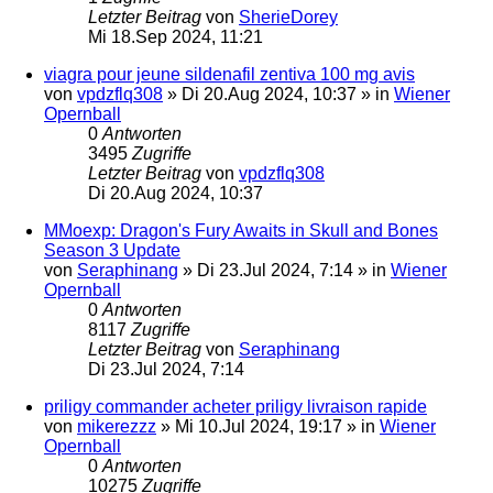
Letzter Beitrag
von
SherieDorey
Mi 18.Sep 2024, 11:21
viagra pour jeune sildenafil zentiva 100 mg avis
von
vpdzflq308
»
Di 20.Aug 2024, 10:37
» in
Wiener
Opernball
0
Antworten
3495
Zugriffe
Letzter Beitrag
von
vpdzflq308
Di 20.Aug 2024, 10:37
MMoexp: Dragon's Fury Awaits in Skull and Bones
Season 3 Update
von
Seraphinang
»
Di 23.Jul 2024, 7:14
» in
Wiener
Opernball
0
Antworten
8117
Zugriffe
Letzter Beitrag
von
Seraphinang
Di 23.Jul 2024, 7:14
priligy commander acheter priligy livraison rapide
von
mikerezzz
»
Mi 10.Jul 2024, 19:17
» in
Wiener
Opernball
0
Antworten
10275
Zugriffe