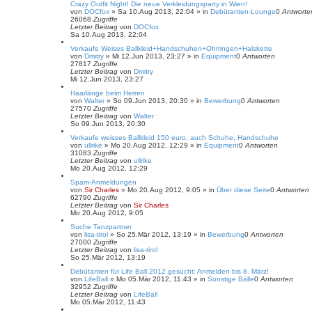
Crazy Outfit Night! Die neue Verkleidungsparty in Wien!
von
DOCfox
»
Sa 10.Aug 2013, 22:04
» in
Debütanten-Lounge
0
Antworte
26068
Zugriffe
Letzter Beitrag
von
DOCfox
Sa 10.Aug 2013, 22:04
Verkaufe Weises Ballkleid+Handschuhen+Ohrringen+Halskette
von
Dmitry
»
Mi 12.Jun 2013, 23:27
» in
Equipment
0
Antworten
27817
Zugriffe
Letzter Beitrag
von
Dmitry
Mi 12.Jun 2013, 23:27
Haarlänge beim Herren
von
Walter
»
So 09.Jun 2013, 20:30
» in
Bewerbung
0
Antworten
27570
Zugriffe
Letzter Beitrag
von
Walter
So 09.Jun 2013, 20:30
Verkaufe weisses Ballkleid 150 euro, auch Schuhe, Handschuhe
von
ullrike
»
Mo 20.Aug 2012, 12:29
» in
Equipment
0
Antworten
31083
Zugriffe
Letzter Beitrag
von
ullrike
Mo 20.Aug 2012, 12:29
Spam-Anmeldungen
von
Sir Charles
»
Mo 20.Aug 2012, 9:05
» in
Über diese Seite
0
Antworten
62790
Zugriffe
Letzter Beitrag
von
Sir Charles
Mo 20.Aug 2012, 9:05
Suche Tanzpartner
von
lisa-tirol
»
So 25.Mär 2012, 13:19
» in
Bewerbung
0
Antworten
27000
Zugriffe
Letzter Beitrag
von
lisa-tirol
So 25.Mär 2012, 13:19
Debütanten für Life Ball 2012 gesucht: Anmelden bis 8. März!
von
LifeBall
»
Mo 05.Mär 2012, 11:43
» in
Sonstige Bälle
0
Antworten
32952
Zugriffe
Letzter Beitrag
von
LifeBall
Mo 05.Mär 2012, 11:43