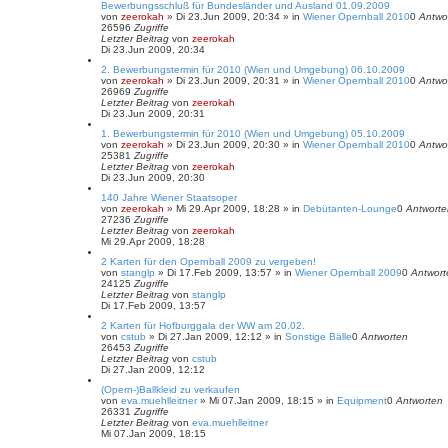
Bewerbungsschluß für Bundesländer und Ausland 01.09.2009
von
zeerokah
»
Di 23.Jun 2009, 20:34
» in
Wiener Opernball 2010
0
Antwo
26596
Zugriffe
Letzter Beitrag
von
zeerokah
Di 23.Jun 2009, 20:34
2. Bewerbungstermin für 2010 (Wien und Umgebung) 06.10.2009
von
zeerokah
»
Di 23.Jun 2009, 20:31
» in
Wiener Opernball 2010
0
Antwo
26969
Zugriffe
Letzter Beitrag
von
zeerokah
Di 23.Jun 2009, 20:31
1. Bewerbungstermin für 2010 (Wien und Umgebung) 05.10.2009
von
zeerokah
»
Di 23.Jun 2009, 20:30
» in
Wiener Opernball 2010
0
Antwo
25381
Zugriffe
Letzter Beitrag
von
zeerokah
Di 23.Jun 2009, 20:30
140 Jahre Wiener Staatsoper
von
zeerokah
»
Mi 29.Apr 2009, 18:28
» in
Debütanten-Lounge
0
Antworte
27236
Zugriffe
Letzter Beitrag
von
zeerokah
Mi 29.Apr 2009, 18:28
2 Karten für den Opernball 2009 zu vergeben!
von
stanglp
»
Di 17.Feb 2009, 13:57
» in
Wiener Opernball 2009
0
Antwort
24125
Zugriffe
Letzter Beitrag
von
stanglp
Di 17.Feb 2009, 13:57
2 Karten für Hofburggala der WW am 20.02.
von
cstub
»
Di 27.Jan 2009, 12:12
» in
Sonstige Bälle
0
Antworten
26453
Zugriffe
Letzter Beitrag
von
cstub
Di 27.Jan 2009, 12:12
(Opern-)Ballkleid zu verkaufen
von
eva.muehlleitner
»
Mi 07.Jan 2009, 18:15
» in
Equipment
0
Antworten
26331
Zugriffe
Letzter Beitrag
von
eva.muehlleitner
Mi 07.Jan 2009, 18:15