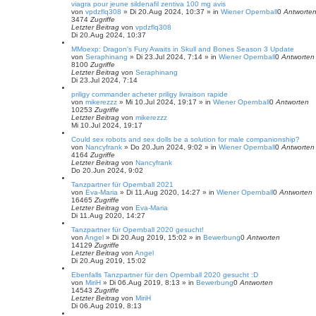
e
viagra pour jeune sildenafil zentiva 100 mg avis
von
vpdzflq308
»
Di 20.Aug 2024, 10:37
» in
Wiener Opernball
0
Antworte
3474
Zugriffe
Letzter Beitrag
von
vpdzflq308
Di 20.Aug 2024, 10:37
MMoexp: Dragon's Fury Awaits in Skull and Bones Season 3 Update
von
Seraphinang
»
Di 23.Jul 2024, 7:14
» in
Wiener Opernball
0
Antworten
8100
Zugriffe
Letzter Beitrag
von
Seraphinang
Di 23.Jul 2024, 7:14
priligy commander acheter priligy livraison rapide
von
mikerezzz
»
Mi 10.Jul 2024, 19:17
» in
Wiener Opernball
0
Antworten
10253
Zugriffe
Letzter Beitrag
von
mikerezzz
Mi 10.Jul 2024, 19:17
Could sex robots and sex dolls be a solution for male companionship?
von
Nancyfrank
»
Do 20.Jun 2024, 9:02
» in
Wiener Opernball
0
Antworten
4164
Zugriffe
Letzter Beitrag
von
Nancyfrank
Do 20.Jun 2024, 9:02
Tanzpartner für Opernball 2021
von
Eva-Maria
»
Di 11.Aug 2020, 14:27
» in
Wiener Opernball
0
Antworten
16465
Zugriffe
Letzter Beitrag
von
Eva-Maria
Di 11.Aug 2020, 14:27
Tanzpartner für Opernball 2020 gesucht!
von
Angel
»
Di 20.Aug 2019, 15:02
» in
Bewerbung
0
Antworten
14129
Zugriffe
Letzter Beitrag
von
Angel
Di 20.Aug 2019, 15:02
Ebenfalls Tanzpartner für den Opernball 2020 gesucht :D
von
MiriH
»
Di 06.Aug 2019, 8:13
» in
Bewerbung
0
Antworten
14543
Zugriffe
Letzter Beitrag
von
MiriH
Di 06.Aug 2019, 8:13