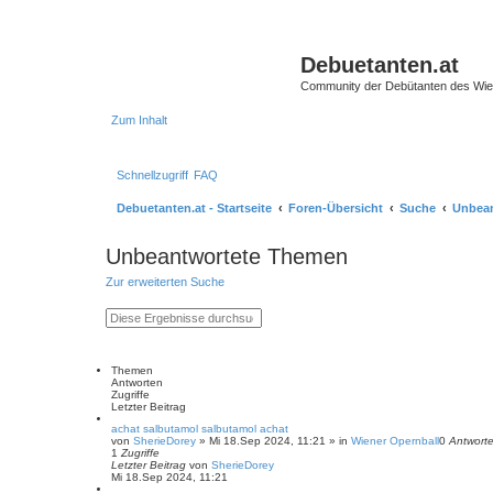
Debuetanten.at
Community der Debütanten des Wie
Zum Inhalt
Schnellzugriff
FAQ
Debuetanten.at - Startseite
Foren-Übersicht
Suche
Unbea
Unbeantwortete Themen
Zur erweiterten Suche
S
E
u
r
c
w
h
e
e
i
Themen
t
Antworten
e
Zugriffe
r
Letzter Beitrag
t
achat salbutamol salbutamol achat
e
von
SherieDorey
»
Mi 18.Sep 2024, 11:21
» in
Wiener Opernball
0
Antwort
S
1
Zugriffe
u
Letzter Beitrag
von
SherieDorey
c
Mi 18.Sep 2024, 11:21
h