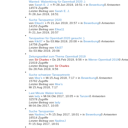
Wanted: Walzerkönig für Opernball 2020 ;)
von
Sarah E. J.
»
Fr 28.Jun 2019, 16:51
» in
Bewerbung
0
Antworten
14574
Zugriffe
Letzter Beitrag
von
Sarah E. J.
Fr 28.Jun 2019, 16:51
Suche Tanzpartner 2020
von
Elisa11
»
Fr 21.Jun 2019, 20:57
» in
Bewerbung
0
Antworten
14153
Zugriffe
Letzter Beitrag
von
Elisa11
Fr 21.Jun 2019, 20:57
Tanzpartner für Opernball 2020 gesucht :)
von
Kiki37
»
So 03.Mär 2019, 20:08
» in
Bewerbung
0
Antworten
14758
Zugriffe
Letzter Beitrag
von
Kiki37
So 03.Mär 2019, 20:08
Zeitungsartikel zum Thema Opernball 2019
von
Sir Charles
»
Do 28.Feb 2019, 9:56
» in
Wiener Opernball 2019
0
Antw
21619
Zugriffe
Letzter Beitrag
von
Sir Charles
Do 28.Feb 2019, 9:56
Suche schweizer Tanzpartnerin
von
Moe's
»
Mi 15.Aug 2018, 7:17
» in
Bewerbung
0
Antworten
15762
Zugriffe
Letzter Beitrag
von
Moe's
Mi 15.Aug 2018, 7:17
Last Minute Walzer lernen
von
lady
»
Mi 04.Okt 2017, 10:05
» in
Tanzen
0
Antworten
32578
Zugriffe
Letzter Beitrag
von
lady
Mi 04.Okt 2017, 10:05
Suche Tanzparnter
von
NadineJ
»
Fr 15.Sep 2017, 18:01
» in
Bewerbung
0
Antworten
16514
Zugriffe
Letzter Beitrag
von
NadineJ
Fr 15.Sep 2017, 18:01