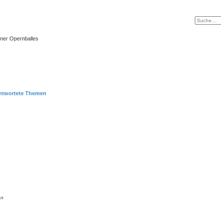
ner Opernballes
ntwortete Themen
en