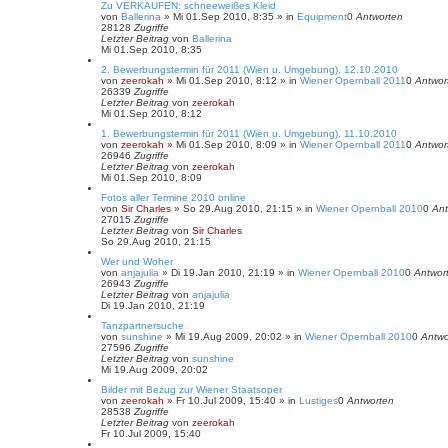
Zu VERKAUFEN: schneeweißes Kleid
von
Ballerina
»
Mi 01.Sep 2010, 8:35
» in
Equipment
0
Antworten
28128
Zugriffe
Letzter Beitrag
von
Ballerina
Mi 01.Sep 2010, 8:35
2. Bewerbungstermin für 2011 (Wien u. Umgebung), 12.10.2010
von
zeerokah
»
Mi 01.Sep 2010, 8:12
» in
Wiener Opernball 2011
0
Antwor
26339
Zugriffe
Letzter Beitrag
von
zeerokah
Mi 01.Sep 2010, 8:12
1. Bewerbungstermin für 2011 (Wien u. Umgebung), 11.10.2010
von
zeerokah
»
Mi 01.Sep 2010, 8:09
» in
Wiener Opernball 2011
0
Antwor
26946
Zugriffe
Letzter Beitrag
von
zeerokah
Mi 01.Sep 2010, 8:09
Fotos aller Termine 2010 online
von
Sir Charles
»
So 29.Aug 2010, 21:15
» in
Wiener Opernball 2010
0
Ant
27015
Zugriffe
Letzter Beitrag
von
Sir Charles
So 29.Aug 2010, 21:15
Wer und Woher
von
anjajulia
»
Di 19.Jan 2010, 21:19
» in
Wiener Opernball 2010
0
Antwor
26943
Zugriffe
Letzter Beitrag
von
anjajulia
Di 19.Jan 2010, 21:19
Tanzpartnersuche
von
sunshine
»
Mi 19.Aug 2009, 20:02
» in
Wiener Opernball 2010
0
Antwo
27596
Zugriffe
Letzter Beitrag
von
sunshine
Mi 19.Aug 2009, 20:02
Bilder mit Bezug zur Wiener Staatsoper
von
zeerokah
»
Fr 10.Jul 2009, 15:40
» in
Lustiges
0
Antworten
28538
Zugriffe
Letzter Beitrag
von
zeerokah
Fr 10.Jul 2009, 15:40