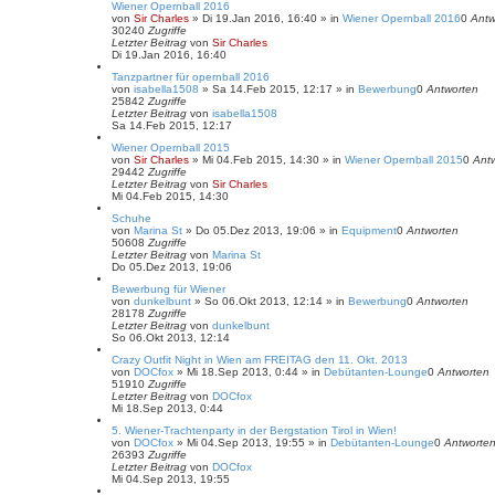
Wiener Opernball 2016
von
Sir Charles
»
Di 19.Jan 2016, 16:40
» in
Wiener Opernball 2016
0
Antw
30240
Zugriffe
Letzter Beitrag
von
Sir Charles
Di 19.Jan 2016, 16:40
Tanzpartner für opernball 2016
von
isabella1508
»
Sa 14.Feb 2015, 12:17
» in
Bewerbung
0
Antworten
25842
Zugriffe
Letzter Beitrag
von
isabella1508
Sa 14.Feb 2015, 12:17
Wiener Opernball 2015
von
Sir Charles
»
Mi 04.Feb 2015, 14:30
» in
Wiener Opernball 2015
0
Ant
29442
Zugriffe
Letzter Beitrag
von
Sir Charles
Mi 04.Feb 2015, 14:30
Schuhe
von
Marina St
»
Do 05.Dez 2013, 19:06
» in
Equipment
0
Antworten
50608
Zugriffe
Letzter Beitrag
von
Marina St
Do 05.Dez 2013, 19:06
Bewerbung für Wiener
von
dunkelbunt
»
So 06.Okt 2013, 12:14
» in
Bewerbung
0
Antworten
28178
Zugriffe
Letzter Beitrag
von
dunkelbunt
So 06.Okt 2013, 12:14
Crazy Outfit Night in Wien am FREITAG den 11. Okt. 2013
von
DOCfox
»
Mi 18.Sep 2013, 0:44
» in
Debütanten-Lounge
0
Antworten
51910
Zugriffe
Letzter Beitrag
von
DOCfox
Mi 18.Sep 2013, 0:44
5. Wiener-Trachtenparty in der Bergstation Tirol in Wien!
von
DOCfox
»
Mi 04.Sep 2013, 19:55
» in
Debütanten-Lounge
0
Antworte
26393
Zugriffe
Letzter Beitrag
von
DOCfox
Mi 04.Sep 2013, 19:55