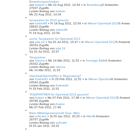
Bewerbungsschreiben
von
tirolerin
»
Mo 22.Aug 2011, 14:34
» in
Bewerbung
0
Antworten
27037
Zugriffe
Letzter Beitrag
von
tirolerin
Mo 22.Aug 2011, 14:34
tanzpartner für 2010 gesucht
von
esther89
»
Fr 19.Aug 2011, 22:54
» in
Wiener Opernball 2010
0
Antwo
28820
Zugriffe
Letzter Beitrag
von
esther89
Fr 19.Aug 2011, 22:54
suche Tanzpartner für Opernball 2012
von
julia.24
»
Sa 02.Jul 2011, 15:47
» in
Wiener Opernball 2012
0
Antwort
29234
Zugriffe
Letzter Beitrag
von
julia.24
Sa 02.Jul 2011, 15:47
Tanzpartner
von
Vienna
»
Mo 14.Mär 2011, 11:52
» in
Sonstige Bälle
0
Antworten
26342
Zugriffe
Letzter Beitrag
von
Vienna
Mo 14.Mär 2011, 11:52
Opernball-Nachtreffen in Regensburg?
von
Kathrin81
»
Fr 25.Feb 2011, 11:51
» in
Wiener Opernball
0
Antworten
24543
Zugriffe
Letzter Beitrag
von
Kathrin81
Fr 25.Feb 2011, 11:51
TANZPARTNER für Opernball 2012 gesucht!
von
Aviator
»
Mo 07.Feb 2011, 17:48
» in
Wiener Opernball 2012
0
Antwor
28799
Zugriffe
Letzter Beitrag
von
Aviator
Mo 07.Feb 2011, 17:48
Biete Mitfahrgemeinschaft Graz- Wien
von
softcake
»
Di 25.Jan 2011, 20:25
» in
Wien
0
Antworten
26757
Zugriffe
Letzter Beitrag
von
softcake
Di 25.Jan 2011, 20:25