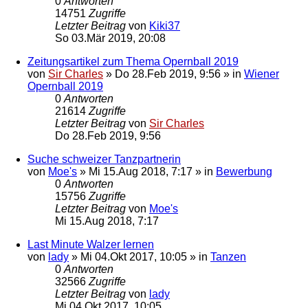
0
Antworten
14751
Zugriffe
Letzter Beitrag
von
Kiki37
So 03.Mär 2019, 20:08
Zeitungsartikel zum Thema Opernball 2019
von
Sir Charles
»
Do 28.Feb 2019, 9:56
» in
Wiener
Opernball 2019
0
Antworten
21614
Zugriffe
Letzter Beitrag
von
Sir Charles
Do 28.Feb 2019, 9:56
Suche schweizer Tanzpartnerin
von
Moe's
»
Mi 15.Aug 2018, 7:17
» in
Bewerbung
0
Antworten
15756
Zugriffe
Letzter Beitrag
von
Moe's
Mi 15.Aug 2018, 7:17
Last Minute Walzer lernen
von
lady
»
Mi 04.Okt 2017, 10:05
» in
Tanzen
0
Antworten
32566
Zugriffe
Letzter Beitrag
von
lady
Mi 04.Okt 2017, 10:05