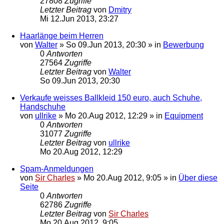
27808
Zugriffe
Letzter Beitrag
von
Dmitry
Mi 12.Jun 2013, 23:27
Haarlänge beim Herren
von
Walter
»
So 09.Jun 2013, 20:30
» in
Bewerbung
0
Antworten
27564
Zugriffe
Letzter Beitrag
von
Walter
So 09.Jun 2013, 20:30
Verkaufe weisses Ballkleid 150 euro, auch Schuhe,
Handschuhe
von
ullrike
»
Mo 20.Aug 2012, 12:29
» in
Equipment
0
Antworten
31077
Zugriffe
Letzter Beitrag
von
ullrike
Mo 20.Aug 2012, 12:29
Spam-Anmeldungen
von
Sir Charles
»
Mo 20.Aug 2012, 9:05
» in
Über diese
Seite
0
Antworten
62786
Zugriffe
Letzter Beitrag
von
Sir Charles
Mo 20.Aug 2012, 9:05