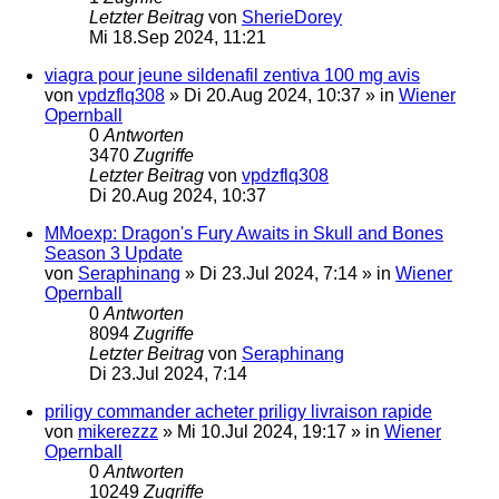
Letzter Beitrag
von
SherieDorey
Mi 18.Sep 2024, 11:21
viagra pour jeune sildenafil zentiva 100 mg avis
von
vpdzflq308
»
Di 20.Aug 2024, 10:37
» in
Wiener
Opernball
0
Antworten
3470
Zugriffe
Letzter Beitrag
von
vpdzflq308
Di 20.Aug 2024, 10:37
MMoexp: Dragon's Fury Awaits in Skull and Bones
Season 3 Update
von
Seraphinang
»
Di 23.Jul 2024, 7:14
» in
Wiener
Opernball
0
Antworten
8094
Zugriffe
Letzter Beitrag
von
Seraphinang
Di 23.Jul 2024, 7:14
priligy commander acheter priligy livraison rapide
von
mikerezzz
»
Mi 10.Jul 2024, 19:17
» in
Wiener
Opernball
0
Antworten
10249
Zugriffe