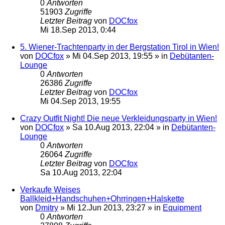
0
Antworten
51903
Zugriffe
Letzter Beitrag
von
DOCfox
Mi 18.Sep 2013, 0:44
5. Wiener-Trachtenparty in der Bergstation Tirol in Wien!
von
DOCfox
»
Mi 04.Sep 2013, 19:55
» in
Debütanten-
Lounge
0
Antworten
26386
Zugriffe
Letzter Beitrag
von
DOCfox
Mi 04.Sep 2013, 19:55
Crazy Outfit Night! Die neue Verkleidungsparty in Wien!
von
DOCfox
»
Sa 10.Aug 2013, 22:04
» in
Debütanten-
Lounge
0
Antworten
26064
Zugriffe
Letzter Beitrag
von
DOCfox
Sa 10.Aug 2013, 22:04
Verkaufe Weises
Ballkleid+Handschuhen+Ohrringen+Halskette
von
Dmitry
»
Mi 12.Jun 2013, 23:27
» in
Equipment
0
Antworten