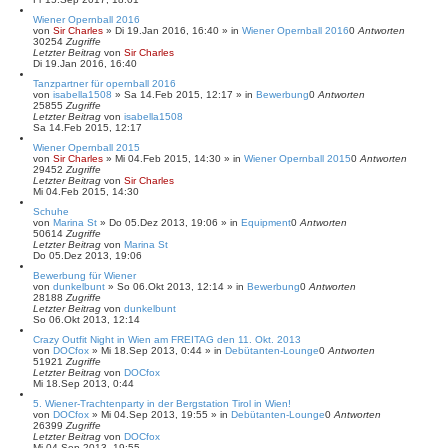
Wiener Opernball 2016
von
Sir Charles
»
Di 19.Jan 2016, 16:40
» in
Wiener Opernball 2016
0
Antworten
30254
Zugriffe
Letzter Beitrag
von
Sir Charles
Di 19.Jan 2016, 16:40
Tanzpartner für opernball 2016
von
isabella1508
»
Sa 14.Feb 2015, 12:17
» in
Bewerbung
0
Antworten
25855
Zugriffe
Letzter Beitrag
von
isabella1508
Sa 14.Feb 2015, 12:17
Wiener Opernball 2015
von
Sir Charles
»
Mi 04.Feb 2015, 14:30
» in
Wiener Opernball 2015
0
Antworten
29452
Zugriffe
Letzter Beitrag
von
Sir Charles
Mi 04.Feb 2015, 14:30
Schuhe
von
Marina St
»
Do 05.Dez 2013, 19:06
» in
Equipment
0
Antworten
50614
Zugriffe
Letzter Beitrag
von
Marina St
Do 05.Dez 2013, 19:06
Bewerbung für Wiener
von
dunkelbunt
»
So 06.Okt 2013, 12:14
» in
Bewerbung
0
Antworten
28188
Zugriffe
Letzter Beitrag
von
dunkelbunt
So 06.Okt 2013, 12:14
Crazy Outfit Night in Wien am FREITAG den 11. Okt. 2013
von
DOCfox
»
Mi 18.Sep 2013, 0:44
» in
Debütanten-Lounge
0
Antworten
51921
Zugriffe
Letzter Beitrag
von
DOCfox
Mi 18.Sep 2013, 0:44
5. Wiener-Trachtenparty in der Bergstation Tirol in Wien!
von
DOCfox
»
Mi 04.Sep 2013, 19:55
» in
Debütanten-Lounge
0
Antworten
26399
Zugriffe
Letzter Beitrag
von
DOCfox
Mi 04.Sep 2013, 19:55