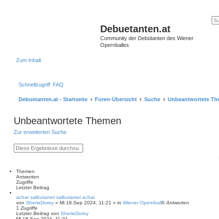
Debuetanten.at
Community der Debütanten des Wiener
Opernballes
Zum Inhalt
Schnellzugriff
FAQ
Debuetanten.at - Startseite
Foren-Übersicht
Suche
Unbeantwortete T
Unbeantwortete Themen
Zur erweiterten Suche
S
E
u
r
c
w
h
e
e
i
Themen
t
Antworten
e
Zugriffe
r
Letzter Beitrag
t
achat salbutamol salbutamol achat
e
von
SherieDorey
»
Mi 18.Sep 2024, 11:21
» in
Wiener Opernball
0
Antworten
S
1
Zugriffe
u
Letzter Beitrag
von
SherieDorey
c
Mi 18.Sep 2024, 11:21