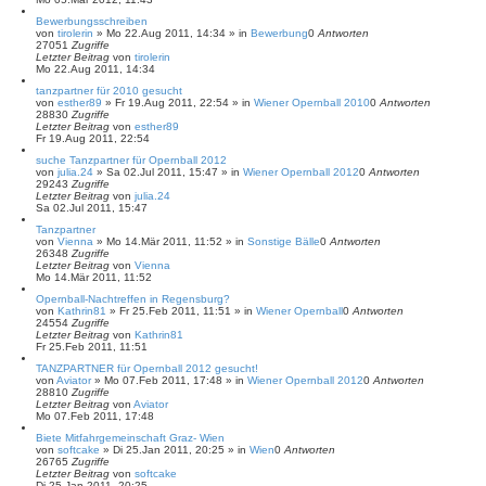
Bewerbungsschreiben
von
tirolerin
»
Mo 22.Aug 2011, 14:34
» in
Bewerbung
0
Antworten
27051
Zugriffe
Letzter Beitrag
von
tirolerin
Mo 22.Aug 2011, 14:34
tanzpartner für 2010 gesucht
von
esther89
»
Fr 19.Aug 2011, 22:54
» in
Wiener Opernball 2010
0
Antworten
28830
Zugriffe
Letzter Beitrag
von
esther89
Fr 19.Aug 2011, 22:54
suche Tanzpartner für Opernball 2012
von
julia.24
»
Sa 02.Jul 2011, 15:47
» in
Wiener Opernball 2012
0
Antworten
29243
Zugriffe
Letzter Beitrag
von
julia.24
Sa 02.Jul 2011, 15:47
Tanzpartner
von
Vienna
»
Mo 14.Mär 2011, 11:52
» in
Sonstige Bälle
0
Antworten
26348
Zugriffe
Letzter Beitrag
von
Vienna
Mo 14.Mär 2011, 11:52
Opernball-Nachtreffen in Regensburg?
von
Kathrin81
»
Fr 25.Feb 2011, 11:51
» in
Wiener Opernball
0
Antworten
24554
Zugriffe
Letzter Beitrag
von
Kathrin81
Fr 25.Feb 2011, 11:51
TANZPARTNER für Opernball 2012 gesucht!
von
Aviator
»
Mo 07.Feb 2011, 17:48
» in
Wiener Opernball 2012
0
Antworten
28810
Zugriffe
Letzter Beitrag
von
Aviator
Mo 07.Feb 2011, 17:48
Biete Mitfahrgemeinschaft Graz- Wien
von
softcake
»
Di 25.Jan 2011, 20:25
» in
Wien
0
Antworten
26765
Zugriffe
Letzter Beitrag
von
softcake
Di 25.Jan 2011, 20:25