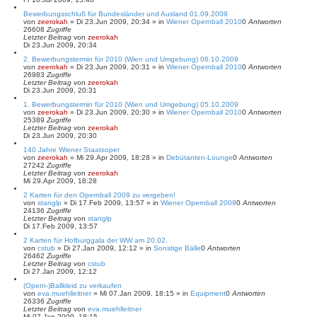
Bewerbungsschluß für Bundesländer und Ausland 01.09.2009
von
zeerokah
»
Di 23.Jun 2009, 20:34
» in
Wiener Opernball 2010
0
Antworten
26608
Zugriffe
Letzter Beitrag
von
zeerokah
Di 23.Jun 2009, 20:34
2. Bewerbungstermin für 2010 (Wien und Umgebung) 06.10.2009
von
zeerokah
»
Di 23.Jun 2009, 20:31
» in
Wiener Opernball 2010
0
Antworten
26983
Zugriffe
Letzter Beitrag
von
zeerokah
Di 23.Jun 2009, 20:31
1. Bewerbungstermin für 2010 (Wien und Umgebung) 05.10.2009
von
zeerokah
»
Di 23.Jun 2009, 20:30
» in
Wiener Opernball 2010
0
Antworten
25389
Zugriffe
Letzter Beitrag
von
zeerokah
Di 23.Jun 2009, 20:30
140 Jahre Wiener Staatsoper
von
zeerokah
»
Mi 29.Apr 2009, 18:28
» in
Debütanten-Lounge
0
Antworten
27242
Zugriffe
Letzter Beitrag
von
zeerokah
Mi 29.Apr 2009, 18:28
2 Karten für den Opernball 2009 zu vergeben!
von
stanglp
»
Di 17.Feb 2009, 13:57
» in
Wiener Opernball 2009
0
Antworten
24136
Zugriffe
Letzter Beitrag
von
stanglp
Di 17.Feb 2009, 13:57
2 Karten für Hofburggala der WW am 20.02.
von
cstub
»
Di 27.Jan 2009, 12:12
» in
Sonstige Bälle
0
Antworten
26462
Zugriffe
Letzter Beitrag
von
cstub
Di 27.Jan 2009, 12:12
(Opern-)Ballkleid zu verkaufen
von
eva.muehlleitner
»
Mi 07.Jan 2009, 18:15
» in
Equipment
0
Antworten
26336
Zugriffe
Letzter Beitrag
von
eva.muehlleitner
Mi 07.Jan 2009, 18:15