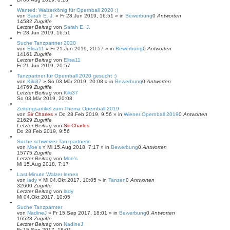
Wanted: Walzerkönig für Opernball 2020 ;)
von
Sarah E. J.
»
Fr 28.Jun 2019, 16:51
» in
Bewerbung
0
Antworten
14582
Zugriffe
Letzter Beitrag
von
Sarah E. J.
Fr 28.Jun 2019, 16:51
Suche Tanzpartner 2020
von
Elisa11
»
Fr 21.Jun 2019, 20:57
» in
Bewerbung
0
Antworten
14161
Zugriffe
Letzter Beitrag
von
Elisa11
Fr 21.Jun 2019, 20:57
Tanzpartner für Opernball 2020 gesucht :)
von
Kiki37
»
So 03.Mär 2019, 20:08
» in
Bewerbung
0
Antworten
14769
Zugriffe
Letzter Beitrag
von
Kiki37
So 03.Mär 2019, 20:08
Zeitungsartikel zum Thema Opernball 2019
von
Sir Charles
»
Do 28.Feb 2019, 9:56
» in
Wiener Opernball 2019
0
Antworten
21629
Zugriffe
Letzter Beitrag
von
Sir Charles
Do 28.Feb 2019, 9:56
Suche schweizer Tanzpartnerin
von
Moe's
»
Mi 15.Aug 2018, 7:17
» in
Bewerbung
0
Antworten
15775
Zugriffe
Letzter Beitrag
von
Moe's
Mi 15.Aug 2018, 7:17
Last Minute Walzer lernen
von
lady
»
Mi 04.Okt 2017, 10:05
» in
Tanzen
0
Antworten
32600
Zugriffe
Letzter Beitrag
von
lady
Mi 04.Okt 2017, 10:05
Suche Tanzparnter
von
NadineJ
»
Fr 15.Sep 2017, 18:01
» in
Bewerbung
0
Antworten
16523
Zugriffe
Letzter Beitrag
von
NadineJ
Fr 15.Sep 2017, 18:01