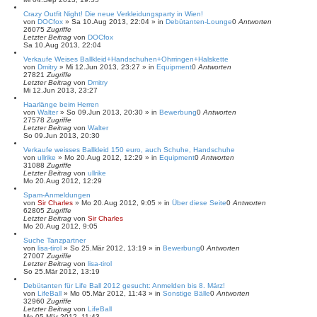
Crazy Outfit Night! Die neue Verkleidungsparty in Wien!
von
DOCfox
»
Sa 10.Aug 2013, 22:04
» in
Debütanten-Lounge
0
Antworten
26075
Zugriffe
Letzter Beitrag
von
DOCfox
Sa 10.Aug 2013, 22:04
Verkaufe Weises Ballkleid+Handschuhen+Ohrringen+Halskette
von
Dmitry
»
Mi 12.Jun 2013, 23:27
» in
Equipment
0
Antworten
27821
Zugriffe
Letzter Beitrag
von
Dmitry
Mi 12.Jun 2013, 23:27
Haarlänge beim Herren
von
Walter
»
So 09.Jun 2013, 20:30
» in
Bewerbung
0
Antworten
27578
Zugriffe
Letzter Beitrag
von
Walter
So 09.Jun 2013, 20:30
Verkaufe weisses Ballkleid 150 euro, auch Schuhe, Handschuhe
von
ullrike
»
Mo 20.Aug 2012, 12:29
» in
Equipment
0
Antworten
31088
Zugriffe
Letzter Beitrag
von
ullrike
Mo 20.Aug 2012, 12:29
Spam-Anmeldungen
von
Sir Charles
»
Mo 20.Aug 2012, 9:05
» in
Über diese Seite
0
Antworten
62805
Zugriffe
Letzter Beitrag
von
Sir Charles
Mo 20.Aug 2012, 9:05
Suche Tanzpartner
von
lisa-tirol
»
So 25.Mär 2012, 13:19
» in
Bewerbung
0
Antworten
27007
Zugriffe
Letzter Beitrag
von
lisa-tirol
So 25.Mär 2012, 13:19
Debütanten für Life Ball 2012 gesucht: Anmelden bis 8. März!
von
LifeBall
»
Mo 05.Mär 2012, 11:43
» in
Sonstige Bälle
0
Antworten
32960
Zugriffe
Letzter Beitrag
von
LifeBall
Mo 05.Mär 2012, 11:43