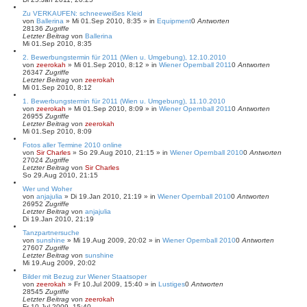
Zu VERKAUFEN: schneeweißes Kleid
von
Ballerina
»
Mi 01.Sep 2010, 8:35
» in
Equipment
0
Antworten
28136
Zugriffe
Letzter Beitrag
von
Ballerina
Mi 01.Sep 2010, 8:35
2. Bewerbungstermin für 2011 (Wien u. Umgebung), 12.10.2010
von
zeerokah
»
Mi 01.Sep 2010, 8:12
» in
Wiener Opernball 2011
0
Antworten
26347
Zugriffe
Letzter Beitrag
von
zeerokah
Mi 01.Sep 2010, 8:12
1. Bewerbungstermin für 2011 (Wien u. Umgebung), 11.10.2010
von
zeerokah
»
Mi 01.Sep 2010, 8:09
» in
Wiener Opernball 2011
0
Antworten
26955
Zugriffe
Letzter Beitrag
von
zeerokah
Mi 01.Sep 2010, 8:09
Fotos aller Termine 2010 online
von
Sir Charles
»
So 29.Aug 2010, 21:15
» in
Wiener Opernball 2010
0
Antworten
27024
Zugriffe
Letzter Beitrag
von
Sir Charles
So 29.Aug 2010, 21:15
Wer und Woher
von
anjajulia
»
Di 19.Jan 2010, 21:19
» in
Wiener Opernball 2010
0
Antworten
26952
Zugriffe
Letzter Beitrag
von
anjajulia
Di 19.Jan 2010, 21:19
Tanzpartnersuche
von
sunshine
»
Mi 19.Aug 2009, 20:02
» in
Wiener Opernball 2010
0
Antworten
27607
Zugriffe
Letzter Beitrag
von
sunshine
Mi 19.Aug 2009, 20:02
Bilder mit Bezug zur Wiener Staatsoper
von
zeerokah
»
Fr 10.Jul 2009, 15:40
» in
Lustiges
0
Antworten
28545
Zugriffe
Letzter Beitrag
von
zeerokah
Fr 10.Jul 2009, 15:40