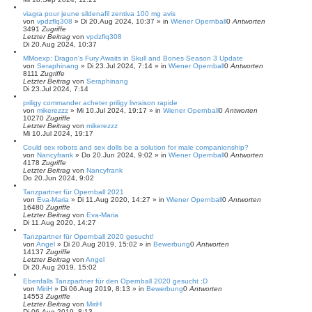
h
e
viagra pour jeune sildenafil zentiva 100 mg avis
von
vpdzflq308
»
Di 20.Aug 2024, 10:37
» in
Wiener Opernball
0
Antworten
3491
Zugriffe
Letzter Beitrag
von
vpdzflq308
Di 20.Aug 2024, 10:37
MMoexp: Dragon's Fury Awaits in Skull and Bones Season 3 Update
von
Seraphinang
»
Di 23.Jul 2024, 7:14
» in
Wiener Opernball
0
Antworten
8111
Zugriffe
Letzter Beitrag
von
Seraphinang
Di 23.Jul 2024, 7:14
priligy commander acheter priligy livraison rapide
von
mikerezzz
»
Mi 10.Jul 2024, 19:17
» in
Wiener Opernball
0
Antworten
10270
Zugriffe
Letzter Beitrag
von
mikerezzz
Mi 10.Jul 2024, 19:17
Could sex robots and sex dolls be a solution for male companionship?
von
Nancyfrank
»
Do 20.Jun 2024, 9:02
» in
Wiener Opernball
0
Antworten
4178
Zugriffe
Letzter Beitrag
von
Nancyfrank
Do 20.Jun 2024, 9:02
Tanzpartner für Opernball 2021
von
Eva-Maria
»
Di 11.Aug 2020, 14:27
» in
Wiener Opernball
0
Antworten
16480
Zugriffe
Letzter Beitrag
von
Eva-Maria
Di 11.Aug 2020, 14:27
Tanzpartner für Opernball 2020 gesucht!
von
Angel
»
Di 20.Aug 2019, 15:02
» in
Bewerbung
0
Antworten
14137
Zugriffe
Letzter Beitrag
von
Angel
Di 20.Aug 2019, 15:02
Ebenfalls Tanzpartner für den Opernball 2020 gesucht :D
von
MiriH
»
Di 06.Aug 2019, 8:13
» in
Bewerbung
0
Antworten
14553
Zugriffe
Letzter Beitrag
von
MiriH
Di 06.Aug 2019, 8:13