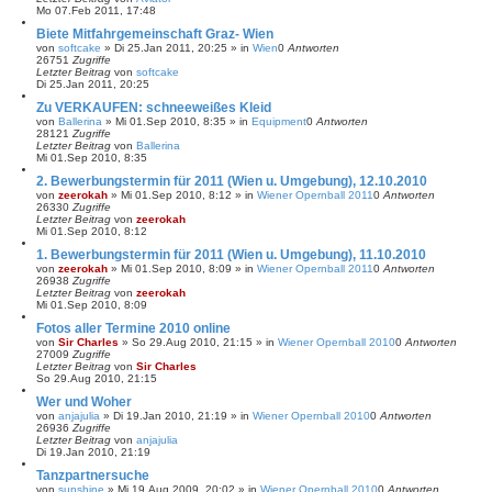
Mo 07.Feb 2011, 17:48
Biete Mitfahrgemeinschaft Graz- Wien
von
softcake
»
Di 25.Jan 2011, 20:25
» in
Wien
0
Antworten
26751
Zugriffe
Letzter Beitrag
von
softcake
Di 25.Jan 2011, 20:25
Zu VERKAUFEN: schneeweißes Kleid
von
Ballerina
»
Mi 01.Sep 2010, 8:35
» in
Equipment
0
Antworten
28121
Zugriffe
Letzter Beitrag
von
Ballerina
Mi 01.Sep 2010, 8:35
2. Bewerbungstermin für 2011 (Wien u. Umgebung), 12.10.2010
von
zeerokah
»
Mi 01.Sep 2010, 8:12
» in
Wiener Opernball 2011
0
Antworten
26330
Zugriffe
Letzter Beitrag
von
zeerokah
Mi 01.Sep 2010, 8:12
1. Bewerbungstermin für 2011 (Wien u. Umgebung), 11.10.2010
von
zeerokah
»
Mi 01.Sep 2010, 8:09
» in
Wiener Opernball 2011
0
Antworten
26938
Zugriffe
Letzter Beitrag
von
zeerokah
Mi 01.Sep 2010, 8:09
Fotos aller Termine 2010 online
von
Sir Charles
»
So 29.Aug 2010, 21:15
» in
Wiener Opernball 2010
0
Antworten
27009
Zugriffe
Letzter Beitrag
von
Sir Charles
So 29.Aug 2010, 21:15
Wer und Woher
von
anjajulia
»
Di 19.Jan 2010, 21:19
» in
Wiener Opernball 2010
0
Antworten
26936
Zugriffe
Letzter Beitrag
von
anjajulia
Di 19.Jan 2010, 21:19
Tanzpartnersuche
von
sunshine
»
Mi 19.Aug 2009, 20:02
» in
Wiener Opernball 2010
0
Antworten