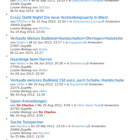
von
DOCfox
»
Mi 04.Sep 2013, 19:55
» in
Debütanten-Lounge
0
Antworten
26386
Zugriffe
Letzter Beitrag
von
DOCfox
Mi 04.Sep 2013, 19:55
Crazy Outfit Night! Die neue Verkleidungsparty in Wien!
von
DOCfox
»
Sa 10.Aug 2013, 22:04
» in
Debütanten-Lounge
0
Antworten
26063
Zugriffe
Letzter Beitrag
von
DOCfox
Sa 10.Aug 2013, 22:04
Verkaufe Weises Ballkleid+Handschuhen+Ohrringen+Halskette
von
Dmitry
»
Mi 12.Jun 2013, 23:27
» in
Equipment
0
Antworten
27807
Zugriffe
Letzter Beitrag
von
Dmitry
Mi 12.Jun 2013, 23:27
Haarlänge beim Herren
von
Walter
»
So 09.Jun 2013, 20:30
» in
Bewerbung
0
Antworten
27563
Zugriffe
Letzter Beitrag
von
Walter
So 09.Jun 2013, 20:30
Verkaufe weisses Ballkleid 150 euro, auch Schuhe, Handschuhe
von
ullrike
»
Mo 20.Aug 2012, 12:29
» in
Equipment
0
Antworten
31074
Zugriffe
Letzter Beitrag
von
ullrike
Mo 20.Aug 2012, 12:29
Spam-Anmeldungen
von
Sir Charles
»
Mo 20.Aug 2012, 9:05
» in
Über diese Seite
0
Antworten
62783
Zugriffe
Letzter Beitrag
von
Sir Charles
Mo 20.Aug 2012, 9:05
Suche Tanzpartner
von
lisa-tirol
»
So 25.Mär 2012, 13:19
» in
Bewerbung
0
Antworten
26994
Zugriffe
Letzter Beitrag
von
lisa-tirol
So 25.Mär 2012, 13:19