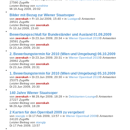
27590
Zugriffe
Letzter Beitrag
von
sunshine
Mi 19.Aug 2009, 20:02
Bilder mit Bezug zur Wiener Staatsoper
von
zeerokah
»
Fr 10.Jul 2009, 15:40
» in
Lustiges
0
Antworten
28531
Zugriffe
Letzter Beitrag
von
zeerokah
Fr 10.Jul 2009, 15:40
Bewerbungsschluß für Bundesländer und Ausland 01.09.2009
von
zeerokah
»
Di 23.Jun 2009, 20:34
» in
Wiener Opernball 2010
0
Antworten
26591
Zugriffe
Letzter Beitrag
von
zeerokah
Di 23.Jun 2009, 20:34
2. Bewerbungstermin für 2010 (Wien und Umgebung) 06.10.2009
von
zeerokah
»
Di 23.Jun 2009, 20:31
» in
Wiener Opernball 2010
0
Antworten
26962
Zugriffe
Letzter Beitrag
von
zeerokah
Di 23.Jun 2009, 20:31
1. Bewerbungstermin für 2010 (Wien und Umgebung) 05.10.2009
von
zeerokah
»
Di 23.Jun 2009, 20:30
» in
Wiener Opernball 2010
0
Antworten
25375
Zugriffe
Letzter Beitrag
von
zeerokah
Di 23.Jun 2009, 20:30
140 Jahre Wiener Staatsoper
von
zeerokah
»
Mi 29.Apr 2009, 18:28
» in
Debütanten-Lounge
0
Antworten
27227
Zugriffe
Letzter Beitrag
von
zeerokah
Mi 29.Apr 2009, 18:28
2 Karten für den Opernball 2009 zu vergeben!
von
stanglp
»
Di 17.Feb 2009, 13:57
» in
Wiener Opernball 2009
0
Antworten
24120
Zugriffe
Letzter Beitrag
von
stanglp
Di 17.Feb 2009, 13:57