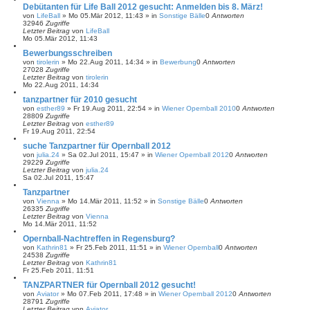
Debütanten für Life Ball 2012 gesucht: Anmelden bis 8. März!
von
LifeBall
»
Mo 05.Mär 2012, 11:43
» in
Sonstige Bälle
0
Antworten
32946
Zugriffe
Letzter Beitrag
von
LifeBall
Mo 05.Mär 2012, 11:43
Bewerbungsschreiben
von
tirolerin
»
Mo 22.Aug 2011, 14:34
» in
Bewerbung
0
Antworten
27028
Zugriffe
Letzter Beitrag
von
tirolerin
Mo 22.Aug 2011, 14:34
tanzpartner für 2010 gesucht
von
esther89
»
Fr 19.Aug 2011, 22:54
» in
Wiener Opernball 2010
0
Antworten
28809
Zugriffe
Letzter Beitrag
von
esther89
Fr 19.Aug 2011, 22:54
suche Tanzpartner für Opernball 2012
von
julia.24
»
Sa 02.Jul 2011, 15:47
» in
Wiener Opernball 2012
0
Antworten
29229
Zugriffe
Letzter Beitrag
von
julia.24
Sa 02.Jul 2011, 15:47
Tanzpartner
von
Vienna
»
Mo 14.Mär 2011, 11:52
» in
Sonstige Bälle
0
Antworten
26335
Zugriffe
Letzter Beitrag
von
Vienna
Mo 14.Mär 2011, 11:52
Opernball-Nachtreffen in Regensburg?
von
Kathrin81
»
Fr 25.Feb 2011, 11:51
» in
Wiener Opernball
0
Antworten
24538
Zugriffe
Letzter Beitrag
von
Kathrin81
Fr 25.Feb 2011, 11:51
TANZPARTNER für Opernball 2012 gesucht!
von
Aviator
»
Mo 07.Feb 2011, 17:48
» in
Wiener Opernball 2012
0
Antworten
28791
Zugriffe
Letzter Beitrag
von
Aviator