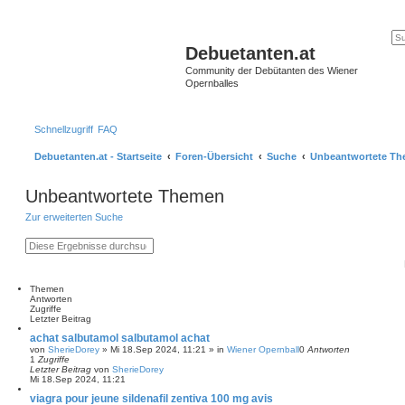
Debuetanten.at
Community der Debütanten des Wiener
Opernballes
Schnellzugriff
FAQ
Debuetanten.at - Startseite
Foren-Übersicht
Suche
Unbeantwortete T
Unbeantwortete Themen
Zur erweiterten Suche
S
E
u
r
c
w
h
e
e
i
Themen
t
Antworten
e
Zugriffe
r
Letzter Beitrag
t
achat salbutamol salbutamol achat
e
von
SherieDorey
»
Mi 18.Sep 2024, 11:21
» in
Wiener Opernball
0
Antworten
S
1
Zugriffe
u
Letzter Beitrag
von
SherieDorey
c
Mi 18.Sep 2024, 11:21
h
e
viagra pour jeune sildenafil zentiva 100 mg avis