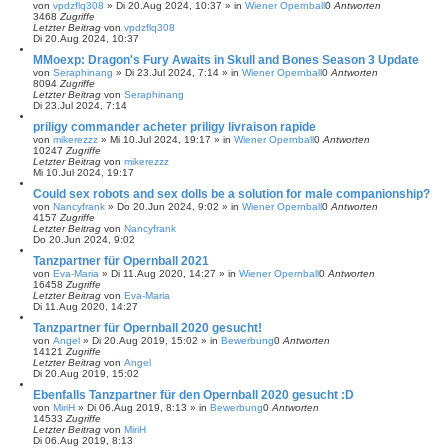
von
vpdzflq308
»
Di 20.Aug 2024, 10:37
» in
Wiener Opernball
0
Antworten
3468
Zugriffe
Letzter Beitrag
von
vpdzflq308
Di 20.Aug 2024, 10:37
MMoexp: Dragon's Fury Awaits in Skull and Bones Season 3 Update
von
Seraphinang
»
Di 23.Jul 2024, 7:14
» in
Wiener Opernball
0
Antworten
8094
Zugriffe
Letzter Beitrag
von
Seraphinang
Di 23.Jul 2024, 7:14
priligy commander acheter priligy livraison rapide
von
mikerezzz
»
Mi 10.Jul 2024, 19:17
» in
Wiener Opernball
0
Antworten
10247
Zugriffe
Letzter Beitrag
von
mikerezzz
Mi 10.Jul 2024, 19:17
Could sex robots and sex dolls be a solution for male companionship?
von
Nancyfrank
»
Do 20.Jun 2024, 9:02
» in
Wiener Opernball
0
Antworten
4157
Zugriffe
Letzter Beitrag
von
Nancyfrank
Do 20.Jun 2024, 9:02
Tanzpartner für Opernball 2021
von
Eva-Maria
»
Di 11.Aug 2020, 14:27
» in
Wiener Opernball
0
Antworten
16458
Zugriffe
Letzter Beitrag
von
Eva-Maria
Di 11.Aug 2020, 14:27
Tanzpartner für Opernball 2020 gesucht!
von
Angel
»
Di 20.Aug 2019, 15:02
» in
Bewerbung
0
Antworten
14121
Zugriffe
Letzter Beitrag
von
Angel
Di 20.Aug 2019, 15:02
Ebenfalls Tanzpartner für den Opernball 2020 gesucht :D
von
MiriH
»
Di 06.Aug 2019, 8:13
» in
Bewerbung
0
Antworten
14533
Zugriffe
Letzter Beitrag
von
MiriH
Di 06.Aug 2019, 8:13