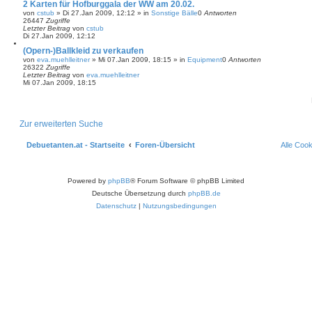
2 Karten für Hofburggala der WW am 20.02.
von
cstub
»
Di 27.Jan 2009, 12:12
» in
Sonstige Bälle
0
Antworten
26447
Zugriffe
Letzter Beitrag
von
cstub
Di 27.Jan 2009, 12:12
(Opern-)Ballkleid zu verkaufen
von
eva.muehlleitner
»
Mi 07.Jan 2009, 18:15
» in
Equipment
0
Antworten
26322
Zugriffe
Letzter Beitrag
von
eva.muehlleitner
Mi 07.Jan 2009, 18:15
Zur erweiterten Suche
Debuetanten.at - Startseite
Foren-Übersicht
Alle Coo
Powered by
phpBB
® Forum Software © phpBB Limited
Deutsche Übersetzung durch
phpBB.de
Datenschutz
|
Nutzungsbedingungen