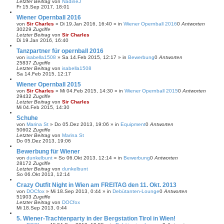
Letzter Beitrag
von
NadineJ
Fr 15.Sep 2017, 18:01
Wiener Opernball 2016
von
Sir Charles
»
Di 19.Jan 2016, 16:40
» in
Wiener Opernball 2016
0
Antworten
30229
Zugriffe
Letzter Beitrag
von
Sir Charles
Di 19.Jan 2016, 16:40
Tanzpartner für opernball 2016
von
isabella1508
»
Sa 14.Feb 2015, 12:17
» in
Bewerbung
0
Antworten
25837
Zugriffe
Letzter Beitrag
von
isabella1508
Sa 14.Feb 2015, 12:17
Wiener Opernball 2015
von
Sir Charles
»
Mi 04.Feb 2015, 14:30
» in
Wiener Opernball 2015
0
Antworten
29432
Zugriffe
Letzter Beitrag
von
Sir Charles
Mi 04.Feb 2015, 14:30
Schuhe
von
Marina St
»
Do 05.Dez 2013, 19:06
» in
Equipment
0
Antworten
50602
Zugriffe
Letzter Beitrag
von
Marina St
Do 05.Dez 2013, 19:06
Bewerbung für Wiener
von
dunkelbunt
»
So 06.Okt 2013, 12:14
» in
Bewerbung
0
Antworten
28172
Zugriffe
Letzter Beitrag
von
dunkelbunt
So 06.Okt 2013, 12:14
Crazy Outfit Night in Wien am FREITAG den 11. Okt. 2013
von
DOCfox
»
Mi 18.Sep 2013, 0:44
» in
Debütanten-Lounge
0
Antworten
51903
Zugriffe
Letzter Beitrag
von
DOCfox
Mi 18.Sep 2013, 0:44
5. Wiener-Trachtenparty in der Bergstation Tirol in Wien!