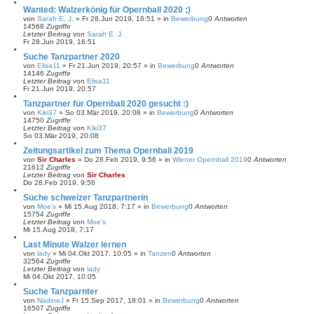
Wanted: Walzerkönig für Opernball 2020 ;)
von
Sarah E. J.
»
Fr 28.Jun 2019, 16:51
» in
Bewerbung
0
Antworten
14568
Zugriffe
Letzter Beitrag
von
Sarah E. J.
Fr 28.Jun 2019, 16:51
Suche Tanzpartner 2020
von
Elisa11
»
Fr 21.Jun 2019, 20:57
» in
Bewerbung
0
Antworten
14146
Zugriffe
Letzter Beitrag
von
Elisa11
Fr 21.Jun 2019, 20:57
Tanzpartner für Opernball 2020 gesucht :)
von
Kiki37
»
So 03.Mär 2019, 20:08
» in
Bewerbung
0
Antworten
14750
Zugriffe
Letzter Beitrag
von
Kiki37
So 03.Mär 2019, 20:08
Zeitungsartikel zum Thema Opernball 2019
von
Sir Charles
»
Do 28.Feb 2019, 9:56
» in
Wiener Opernball 2019
0
Antworten
21612
Zugriffe
Letzter Beitrag
von
Sir Charles
Do 28.Feb 2019, 9:56
Suche schweizer Tanzpartnerin
von
Moe's
»
Mi 15.Aug 2018, 7:17
» in
Bewerbung
0
Antworten
15754
Zugriffe
Letzter Beitrag
von
Moe's
Mi 15.Aug 2018, 7:17
Last Minute Walzer lernen
von
lady
»
Mi 04.Okt 2017, 10:05
» in
Tanzen
0
Antworten
32564
Zugriffe
Letzter Beitrag
von
lady
Mi 04.Okt 2017, 10:05
Suche Tanzparnter
von
NadineJ
»
Fr 15.Sep 2017, 18:01
» in
Bewerbung
0
Antworten
16507
Zugriffe