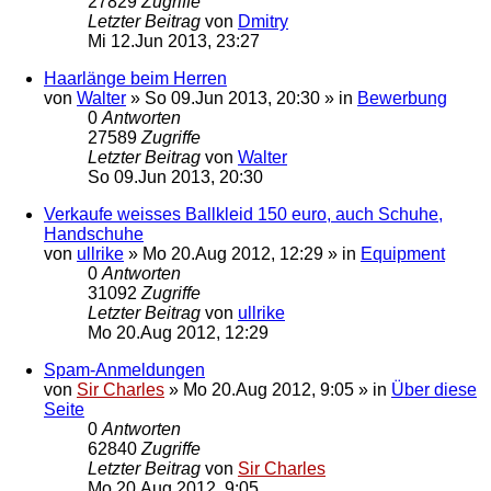
27829
Zugriffe
Letzter Beitrag
von
Dmitry
Mi 12.Jun 2013, 23:27
Haarlänge beim Herren
von
Walter
»
So 09.Jun 2013, 20:30
» in
Bewerbung
0
Antworten
27589
Zugriffe
Letzter Beitrag
von
Walter
So 09.Jun 2013, 20:30
Verkaufe weisses Ballkleid 150 euro, auch Schuhe,
Handschuhe
von
ullrike
»
Mo 20.Aug 2012, 12:29
» in
Equipment
0
Antworten
31092
Zugriffe
Letzter Beitrag
von
ullrike
Mo 20.Aug 2012, 12:29
Spam-Anmeldungen
von
Sir Charles
»
Mo 20.Aug 2012, 9:05
» in
Über diese
Seite
0
Antworten
62840
Zugriffe
Letzter Beitrag
von
Sir Charles
Mo 20.Aug 2012, 9:05