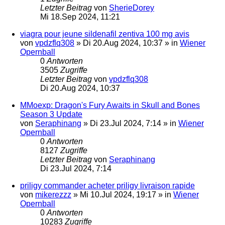
Letzter Beitrag
von
SherieDorey
Mi 18.Sep 2024, 11:21
viagra pour jeune sildenafil zentiva 100 mg avis
von
vpdzflq308
»
Di 20.Aug 2024, 10:37
» in
Wiener
Opernball
0
Antworten
3505
Zugriffe
Letzter Beitrag
von
vpdzflq308
Di 20.Aug 2024, 10:37
MMoexp: Dragon's Fury Awaits in Skull and Bones
Season 3 Update
von
Seraphinang
»
Di 23.Jul 2024, 7:14
» in
Wiener
Opernball
0
Antworten
8127
Zugriffe
Letzter Beitrag
von
Seraphinang
Di 23.Jul 2024, 7:14
priligy commander acheter priligy livraison rapide
von
mikerezzz
»
Mi 10.Jul 2024, 19:17
» in
Wiener
Opernball
0
Antworten
10283
Zugriffe