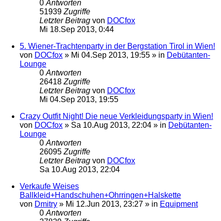
0
Antworten
51939
Zugriffe
Letzter Beitrag
von
DOCfox
Mi 18.Sep 2013, 0:44
5. Wiener-Trachtenparty in der Bergstation Tirol in Wien!
von
DOCfox
»
Mi 04.Sep 2013, 19:55
» in
Debütanten-
Lounge
0
Antworten
26418
Zugriffe
Letzter Beitrag
von
DOCfox
Mi 04.Sep 2013, 19:55
Crazy Outfit Night! Die neue Verkleidungsparty in Wien!
von
DOCfox
»
Sa 10.Aug 2013, 22:04
» in
Debütanten-
Lounge
0
Antworten
26095
Zugriffe
Letzter Beitrag
von
DOCfox
Sa 10.Aug 2013, 22:04
Verkaufe Weises
Ballkleid+Handschuhen+Ohrringen+Halskette
von
Dmitry
»
Mi 12.Jun 2013, 23:27
» in
Equipment
0
Antworten