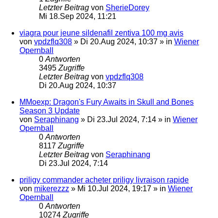
Letzter Beitrag
von
SherieDorey
Mi 18.Sep 2024, 11:21
viagra pour jeune sildenafil zentiva 100 mg avis
von
vpdzflq308
»
Di 20.Aug 2024, 10:37
» in
Wiener
Opernball
0
Antworten
3495
Zugriffe
Letzter Beitrag
von
vpdzflq308
Di 20.Aug 2024, 10:37
MMoexp: Dragon's Fury Awaits in Skull and Bones
Season 3 Update
von
Seraphinang
»
Di 23.Jul 2024, 7:14
» in
Wiener
Opernball
0
Antworten
8117
Zugriffe
Letzter Beitrag
von
Seraphinang
Di 23.Jul 2024, 7:14
priligy commander acheter priligy livraison rapide
von
mikerezzz
»
Mi 10.Jul 2024, 19:17
» in
Wiener
Opernball
0
Antworten
10274
Zugriffe