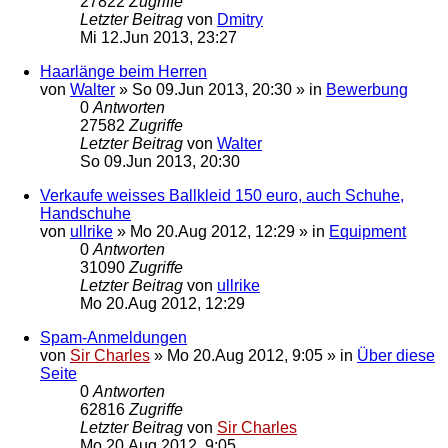
27822
Zugriffe
Letzter Beitrag
von
Dmitry
Mi 12.Jun 2013, 23:27
Haarlänge beim Herren
von
Walter
»
So 09.Jun 2013, 20:30
» in
Bewerbung
0
Antworten
27582
Zugriffe
Letzter Beitrag
von
Walter
So 09.Jun 2013, 20:30
Verkaufe weisses Ballkleid 150 euro, auch Schuhe,
Handschuhe
von
ullrike
»
Mo 20.Aug 2012, 12:29
» in
Equipment
0
Antworten
31090
Zugriffe
Letzter Beitrag
von
ullrike
Mo 20.Aug 2012, 12:29
Spam-Anmeldungen
von
Sir Charles
»
Mo 20.Aug 2012, 9:05
» in
Über diese
Seite
0
Antworten
62816
Zugriffe
Letzter Beitrag
von
Sir Charles
Mo 20.Aug 2012, 9:05