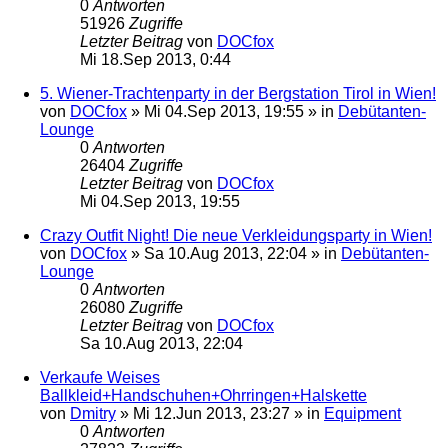
0
Antworten
51926
Zugriffe
Letzter Beitrag
von
DOCfox
Mi 18.Sep 2013, 0:44
5. Wiener-Trachtenparty in der Bergstation Tirol in Wien!
von
DOCfox
»
Mi 04.Sep 2013, 19:55
» in
Debütanten-
Lounge
0
Antworten
26404
Zugriffe
Letzter Beitrag
von
DOCfox
Mi 04.Sep 2013, 19:55
Crazy Outfit Night! Die neue Verkleidungsparty in Wien!
von
DOCfox
»
Sa 10.Aug 2013, 22:04
» in
Debütanten-
Lounge
0
Antworten
26080
Zugriffe
Letzter Beitrag
von
DOCfox
Sa 10.Aug 2013, 22:04
Verkaufe Weises
Ballkleid+Handschuhen+Ohrringen+Halskette
von
Dmitry
»
Mi 12.Jun 2013, 23:27
» in
Equipment
0
Antworten