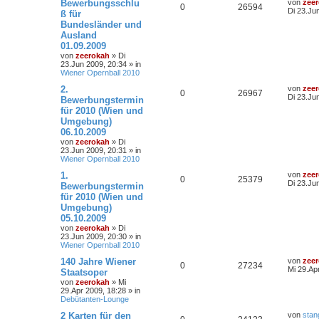
Bewerbungsschlu
von
zee
0
26594
Di 23.Ju
ß für
Bundesländer und
Ausland
01.09.2009
von
zeerokah
»
Di
23.Jun 2009, 20:34
» in
Wiener Opernball 2010
2.
von
zee
0
26967
Di 23.Ju
Bewerbungstermin
für 2010 (Wien und
Umgebung)
06.10.2009
von
zeerokah
»
Di
23.Jun 2009, 20:31
» in
Wiener Opernball 2010
1.
von
zee
0
25379
Di 23.Ju
Bewerbungstermin
für 2010 (Wien und
Umgebung)
05.10.2009
von
zeerokah
»
Di
23.Jun 2009, 20:30
» in
Wiener Opernball 2010
140 Jahre Wiener
von
zee
0
27234
Mi 29.Ap
Staatsoper
von
zeerokah
»
Mi
29.Apr 2009, 18:28
» in
Debütanten-Lounge
2 Karten für den
von
stan