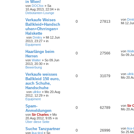
in Wien!
von
DOCfox
»
Sa
10.Aug 2013, 22:04
» in
Debütanten-Lounge
Verkaufe Weises
von
Dmit
0
27813
Mi 12.Ju
Ballkleid+Handsch
uhen+Ohrringen+
Halskette
von
Dmitry
»
Mi 12.Jun
2013, 23:27
» in
Equipment
Haarlänge beim
von
Walt
0
27566
So 09.Ju
Herren
von
Walter
»
So 09.Jun
2013, 20:30
» in
Bewerbung
Verkaufe weisses
von
ullri
0
31079
Mo 20.Au
Ballkleid 150 euro,
auch Schuhe,
Handschuhe
von
ullrike
»
Mo 20.Aug
2012, 12:29
» in
Equipment
Spam-
von
Sir 
0
62789
Mo 20.Au
Anmeldungen
von
Sir Charles
»
Mo
20.Aug 2012, 9:05
» in
Über diese Seite
Suche Tanzpartner
von
lisa-t
0
26996
So 25.Mä
von
lisa-tirol
»
So