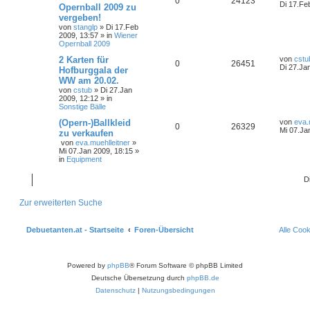
0
24123
Di 17.Fe
Opernball 2009 zu
vergeben!
von
stanglp
»
Di 17.Feb
2009, 13:57
» in
Wiener
Opernball 2009
2 Karten für
von
cstu
0
26451
Di 27.Ja
Hofburggala der
WW am 20.02.
von
cstub
»
Di 27.Jan
2009, 12:12
» in
Sonstige Bälle
(Opern-)Ballkleid
von
eva.
0
26329
Mi 07.Ja
zu verkaufen
von
eva.muehlleitner
»
Mi 07.Jan 2009, 18:15
»
in
Equipment
D
Zur erweiterten Suche
Debuetanten.at - Startseite
Foren-Übersicht
Alle Coo
Powered by
phpBB
® Forum Software © phpBB Limited
Deutsche Übersetzung durch
phpBB.de
Datenschutz
|
Nutzungsbedingungen