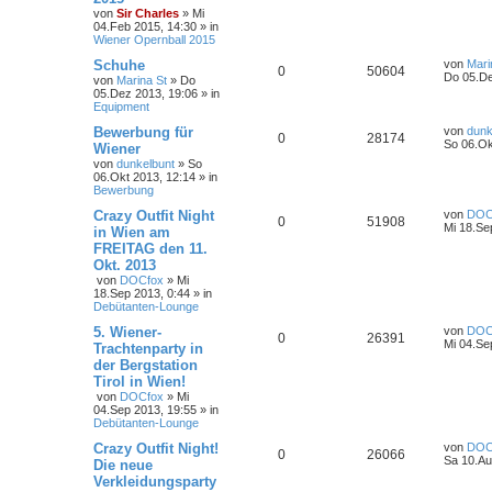
von
Sir Charles
»
Mi
04.Feb 2015, 14:30
» in
Wiener Opernball 2015
Schuhe
von
Mari
0
50604
Do 05.De
von
Marina St
»
Do
05.Dez 2013, 19:06
» in
Equipment
Bewerbung für
von
dunk
0
28174
So 06.Ok
Wiener
von
dunkelbunt
»
So
06.Okt 2013, 12:14
» in
Bewerbung
Crazy Outfit Night
von
DOC
0
51908
Mi 18.Se
in Wien am
FREITAG den 11.
Okt. 2013
von
DOCfox
»
Mi
18.Sep 2013, 0:44
» in
Debütanten-Lounge
5. Wiener-
von
DOC
0
26391
Mi 04.Se
Trachtenparty in
der Bergstation
Tirol in Wien!
von
DOCfox
»
Mi
04.Sep 2013, 19:55
» in
Debütanten-Lounge
Crazy Outfit Night!
von
DOC
0
26066
Sa 10.Au
Die neue
Verkleidungsparty