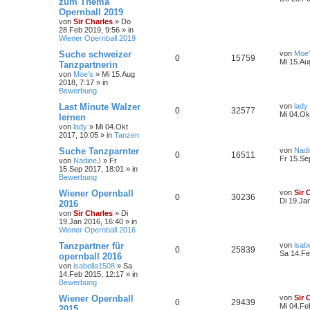
zum Thema
Opernball 2019
von
Sir Charles
»
Do
28.Feb 2019, 9:56
» in
Wiener Opernball 2019
Suche schweizer
von
Moe
0
15759
Mi 15.Au
Tanzpartnerin
von
Moe's
»
Mi 15.Aug
2018, 7:17
» in
Bewerbung
Last Minute Walzer
von
lady
0
32577
Mi 04.Ok
lernen
von
lady
»
Mi 04.Okt
2017, 10:05
» in
Tanzen
Suche Tanzparnter
von
Nadi
0
16511
Fr 15.Se
von
NadineJ
»
Fr
15.Sep 2017, 18:01
» in
Bewerbung
Wiener Opernball
von
Sir 
0
30236
Di 19.Ja
2016
von
Sir Charles
»
Di
19.Jan 2016, 16:40
» in
Wiener Opernball 2016
Tanzpartner für
von
isab
0
25839
Sa 14.Fe
opernball 2016
von
isabella1508
»
Sa
14.Feb 2015, 12:17
» in
Bewerbung
Wiener Opernball
von
Sir 
0
29439
Mi 04.Fe
2015