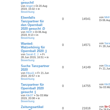
gesucht!
von
Angel
»
Di 20.Aug
2019, 15:02
» in
Bewerbung
Ebenfalls
von
Miri
0
14541
Di 06.Au
Tanzpartner für
den Opernball
2020 gesucht :D
von
MiriH
»
Di 06.Aug
2019, 8:13
» in
Bewerbung
Wanted:
von
Sara
0
14571
Fr 28.Ju
Walzerkönig für
Opernball 2020 ;)
von
Sarah E. J.
»
Fr
28.Jun 2019, 16:51
» in
Bewerbung
Suche Tanzpartner
von
Elis
0
14149
Fr 21.Ju
2020
von
Elisa11
»
Fr 21.Jun
2019, 20:57
» in
Bewerbung
Tanzpartner für
von
Kiki
0
14755
So 03.Mä
Opernball 2020
gesucht :)
von
Kiki37
»
So 03.Mär
2019, 20:08
» in
Bewerbung
Zeitungsartikel
von
Sir 
0
21616
Do 28.Fe