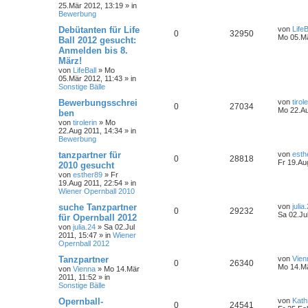
25.Mär 2012, 13:19
» in
Bewerbung
Debütanten für Life
von
LifeB
0
32950
Mo 05.Mä
Ball 2012 gesucht:
Anmelden bis 8.
März!
von
LifeBall
»
Mo
05.Mär 2012, 11:43
» in
Sonstige Bälle
Bewerbungsschrei
von
tirol
0
27034
Mo 22.Au
ben
von
tirolerin
»
Mo
22.Aug 2011, 14:34
» in
Bewerbung
tanzpartner für
von
esth
0
28818
Fr 19.Au
2010 gesucht
von
esther89
»
Fr
19.Aug 2011, 22:54
» in
Wiener Opernball 2010
suche Tanzpartner
von
julia
0
29232
Sa 02.Ju
für Opernball 2012
von
julia.24
»
Sa 02.Jul
2011, 15:47
» in
Wiener
Opernball 2012
Tanzpartner
von
Vien
0
26340
Mo 14.Mä
von
Vienna
»
Mo 14.Mär
2011, 11:52
» in
Sonstige Bälle
Opernball-
von
Kath
0
24541