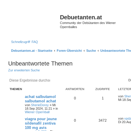
Debuetanten.at
Community der Debütanten des Wiener
Opernballes
Schnellzugriff
FAQ
Debuetanten.at - Startseite
Foren-Übersicht
Suche
Unbeantwortete T
Unbeantwortete Themen
Zur erweiterten Suche
Suche
Erweiterte Suche
D
THEMEN
ANTWORTEN
ZUGRIFFE
LETZTER
achat salbutamol
von
Sher
0
1
Mi 18.Se
salbutamol achat
von
SherieDorey
»
Mi
18.Sep 2024, 11:21
» in
Wiener Opernball
viagra pour jeune
von
vpdz
0
3472
Di 20.Au
sildenafil zentiva
100 mg avis