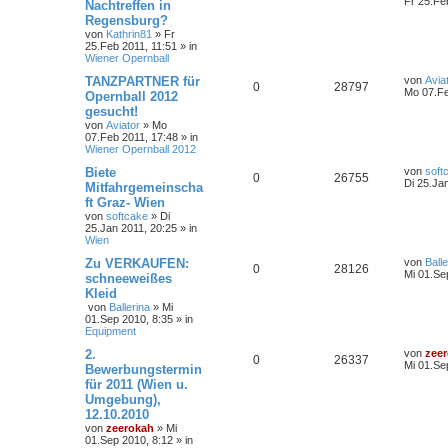
Fr 25.Fe
Nachtreffen in
Regensburg?
von
Kathrin81
»
Fr
25.Feb 2011, 11:51
» in
Wiener Opernball
TANZPARTNER für
von
Avia
0
28797
Mo 07.Fe
Opernball 2012
gesucht!
von
Aviator
»
Mo
07.Feb 2011, 17:48
» in
Wiener Opernball 2012
Biete
von
soft
0
26755
Di 25.Ja
Mitfahrgemeinscha
ft Graz- Wien
von
softcake
»
Di
25.Jan 2011, 20:25
» in
Wien
Zu VERKAUFEN:
von
Balle
0
28126
Mi 01.Se
schneeweißes
Kleid
von
Ballerina
»
Mi
01.Sep 2010, 8:35
» in
Equipment
2.
von
zee
0
26337
Mi 01.Se
Bewerbungstermin
für 2011 (Wien u.
Umgebung),
12.10.2010
von
zeerokah
»
Mi
01.Sep 2010, 8:12
» in