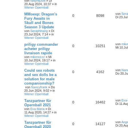
von
vpdzflq308
»
Di
20.Aug 2024, 10:37
» in
Wiener Opernball
MMoexp: Dragon's
von
Sera
0
8098
Di 23.Jul
Fury Awaits in
Skull and Bones
Season 3 Update
von
Seraphinang
»
Di
23.Jul 2024, 7:14
» in
Wiener Opernball
priligy commander
von
mike
0
10251
Mi 10.Ju
acheter priligy
livraison rapide
von
mikerezzz
»
Mi
10.Jul 2024, 19:17
» in
Wiener Opernball
Could sex robots
von
Nanc
0
4162
Do 20.Ju
and sex dolls be a
solution for male
companionship?
von
Nancyfrank
»
Do
20.Jun 2024, 9:02
» in
Wiener Opernball
Tanzpartner für
von
Eva-
0
16462
Di 11.Au
Opernball 2021
von
Eva-Maria
»
Di
11.Aug 2020, 14:27
» in
Wiener Opernball
Tanzpartner für
von
Ange
0
14127
Di 20.Au
Opernball 2020