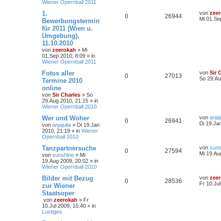
Wiener Opernball 2011
1.
von
zee
0
26944
Mi 01.Se
Bewerbungstermin
für 2011 (Wien u.
Umgebung),
11.10.2010
von
zeerokah
»
Mi
01.Sep 2010, 8:09
» in
Wiener Opernball 2011
Fotos aller
von
Sir 
0
27013
So 29.Au
Termine 2010
online
von
Sir Charles
»
So
29.Aug 2010, 21:15
» in
Wiener Opernball 2010
Wer und Woher
von
anjaj
0
26941
Di 19.Ja
von
anjajulia
»
Di 19.Jan
2010, 21:19
» in
Wiener
Opernball 2010
Tanzpartnersuche
von
suns
0
27594
Mi 19.Au
von
sunshine
»
Mi
19.Aug 2009, 20:02
» in
Wiener Opernball 2010
Bilder mit Bezug
von
zee
0
28536
Fr 10.Ju
zur Wiener
Staatsoper
von
zeerokah
»
Fr
10.Jul 2009, 15:40
» in
Lustiges