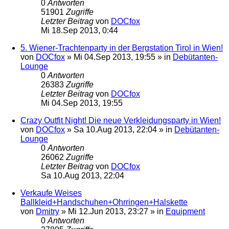
0
Antworten
51901
Zugriffe
Letzter Beitrag
von
DOCfox
Mi 18.Sep 2013, 0:44
5. Wiener-Trachtenparty in der Bergstation Tirol in Wien!
von
DOCfox
»
Mi 04.Sep 2013, 19:55
» in
Debütanten-
Lounge
0
Antworten
26383
Zugriffe
Letzter Beitrag
von
DOCfox
Mi 04.Sep 2013, 19:55
Crazy Outfit Night! Die neue Verkleidungsparty in Wien!
von
DOCfox
»
Sa 10.Aug 2013, 22:04
» in
Debütanten-
Lounge
0
Antworten
26062
Zugriffe
Letzter Beitrag
von
DOCfox
Sa 10.Aug 2013, 22:04
Verkaufe Weises
Ballkleid+Handschuhen+Ohrringen+Halskette
von
Dmitry
»
Mi 12.Jun 2013, 23:27
» in
Equipment
0
Antworten