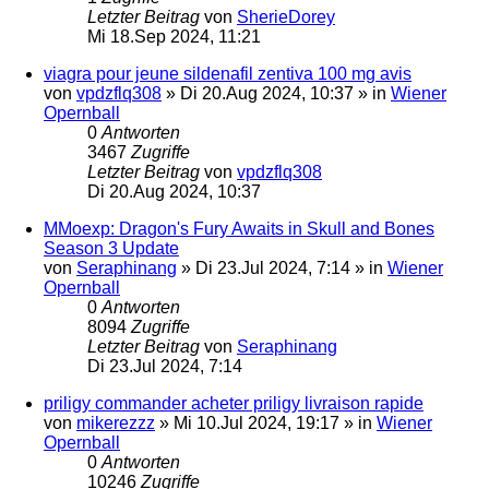
Letzter Beitrag
von
SherieDorey
Mi 18.Sep 2024, 11:21
viagra pour jeune sildenafil zentiva 100 mg avis
von
vpdzflq308
»
Di 20.Aug 2024, 10:37
» in
Wiener
Opernball
0
Antworten
3467
Zugriffe
Letzter Beitrag
von
vpdzflq308
Di 20.Aug 2024, 10:37
MMoexp: Dragon's Fury Awaits in Skull and Bones
Season 3 Update
von
Seraphinang
»
Di 23.Jul 2024, 7:14
» in
Wiener
Opernball
0
Antworten
8094
Zugriffe
Letzter Beitrag
von
Seraphinang
Di 23.Jul 2024, 7:14
priligy commander acheter priligy livraison rapide
von
mikerezzz
»
Mi 10.Jul 2024, 19:17
» in
Wiener
Opernball
0
Antworten
10246
Zugriffe