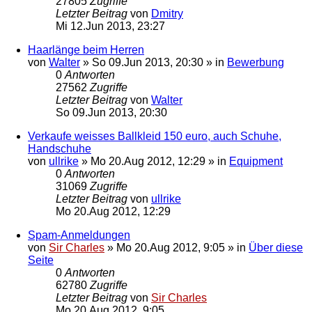
27805
Zugriffe
Letzter Beitrag
von
Dmitry
Mi 12.Jun 2013, 23:27
Haarlänge beim Herren
von
Walter
»
So 09.Jun 2013, 20:30
» in
Bewerbung
0
Antworten
27562
Zugriffe
Letzter Beitrag
von
Walter
So 09.Jun 2013, 20:30
Verkaufe weisses Ballkleid 150 euro, auch Schuhe,
Handschuhe
von
ullrike
»
Mo 20.Aug 2012, 12:29
» in
Equipment
0
Antworten
31069
Zugriffe
Letzter Beitrag
von
ullrike
Mo 20.Aug 2012, 12:29
Spam-Anmeldungen
von
Sir Charles
»
Mo 20.Aug 2012, 9:05
» in
Über diese
Seite
0
Antworten
62780
Zugriffe
Letzter Beitrag
von
Sir Charles
Mo 20.Aug 2012, 9:05