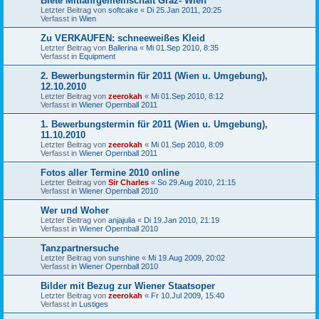
Biete Mitfahrgemeinschaft Graz- Wien
Letzter Beitrag von
softcake
«
Di 25.Jan 2011, 20:25
Verfasst in
Wien
Zu VERKAUFEN: schneeweißes Kleid
Letzter Beitrag von
Ballerina
«
Mi 01.Sep 2010, 8:35
Verfasst in
Equipment
2. Bewerbungstermin für 2011 (Wien u. Umgebung),
12.10.2010
Letzter Beitrag von
zeerokah
«
Mi 01.Sep 2010, 8:12
Verfasst in
Wiener Opernball 2011
1. Bewerbungstermin für 2011 (Wien u. Umgebung),
11.10.2010
Letzter Beitrag von
zeerokah
«
Mi 01.Sep 2010, 8:09
Verfasst in
Wiener Opernball 2011
Fotos aller Termine 2010 online
Letzter Beitrag von
Sir Charles
«
So 29.Aug 2010, 21:15
Verfasst in
Wiener Opernball 2010
Wer und Woher
Letzter Beitrag von
anjajulia
«
Di 19.Jan 2010, 21:19
Verfasst in
Wiener Opernball 2010
Tanzpartnersuche
Letzter Beitrag von
sunshine
«
Mi 19.Aug 2009, 20:02
Verfasst in
Wiener Opernball 2010
Bilder mit Bezug zur Wiener Staatsoper
Letzter Beitrag von
zeerokah
«
Fr 10.Jul 2009, 15:40
Verfasst in
Lustiges