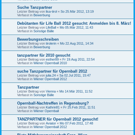
Suche Tanzpartner
Letzter Beitrag von
lisa-tirol
«
So 25.Mär 2012, 13:19
Verfasst in
Bewerbung
Debütanten für Life Ball 2012 gesucht: Anmelden bis 8. März!
Letzter Beitrag von
LifeBall
«
Mo 05.Mär 2012, 11:43
Verfasst in
Sonstige Bälle
Bewerbungsschreiben
Letzter Beitrag von
tirolerin
«
Mo 22.Aug 2011, 14:34
Verfasst in
Bewerbung
tanzpartner für 2010 gesucht
Letzter Beitrag von
esther89
«
Fr 19.Aug 2011, 22:54
Verfasst in
Wiener Opernball 2010
suche Tanzpartner für Opernball 2012
Letzter Beitrag von
julia.24
«
Sa 02.Jul 2011, 15:47
Verfasst in
Wiener Opernball 2012
Tanzpartner
Letzter Beitrag von
Vienna
«
Mo 14.Mär 2011, 11:52
Verfasst in
Sonstige Bälle
Opernball-Nachtreffen in Regensburg?
Letzter Beitrag von
Kathrin81
«
Fr 25.Feb 2011, 11:51
Verfasst in
Wiener Opernball
TANZPARTNER für Opernball 2012 gesucht!
Letzter Beitrag von
Aviator
«
Mo 07.Feb 2011, 17:48
Verfasst in
Wiener Opernball 2012