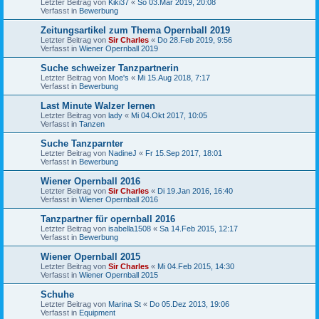
Letzter Beitrag von
Kiki37
«
So 03.Mär 2019, 20:08
Verfasst in
Bewerbung
Zeitungsartikel zum Thema Opernball 2019
Letzter Beitrag von
Sir Charles
«
Do 28.Feb 2019, 9:56
Verfasst in
Wiener Opernball 2019
Suche schweizer Tanzpartnerin
Letzter Beitrag von
Moe's
«
Mi 15.Aug 2018, 7:17
Verfasst in
Bewerbung
Last Minute Walzer lernen
Letzter Beitrag von
lady
«
Mi 04.Okt 2017, 10:05
Verfasst in
Tanzen
Suche Tanzparnter
Letzter Beitrag von
NadineJ
«
Fr 15.Sep 2017, 18:01
Verfasst in
Bewerbung
Wiener Opernball 2016
Letzter Beitrag von
Sir Charles
«
Di 19.Jan 2016, 16:40
Verfasst in
Wiener Opernball 2016
Tanzpartner für opernball 2016
Letzter Beitrag von
isabella1508
«
Sa 14.Feb 2015, 12:17
Verfasst in
Bewerbung
Wiener Opernball 2015
Letzter Beitrag von
Sir Charles
«
Mi 04.Feb 2015, 14:30
Verfasst in
Wiener Opernball 2015
Schuhe
Letzter Beitrag von
Marina St
«
Do 05.Dez 2013, 19:06
Verfasst in
Equipment