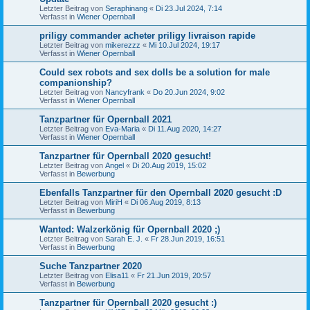
Letzter Beitrag von
Seraphinang
«
Di 23.Jul 2024, 7:14
Verfasst in
Wiener Opernball
priligy commander acheter priligy livraison rapide
Letzter Beitrag von
mikerezzz
«
Mi 10.Jul 2024, 19:17
Verfasst in
Wiener Opernball
Could sex robots and sex dolls be a solution for male
companionship?
Letzter Beitrag von
Nancyfrank
«
Do 20.Jun 2024, 9:02
Verfasst in
Wiener Opernball
Tanzpartner für Opernball 2021
Letzter Beitrag von
Eva-Maria
«
Di 11.Aug 2020, 14:27
Verfasst in
Wiener Opernball
Tanzpartner für Opernball 2020 gesucht!
Letzter Beitrag von
Angel
«
Di 20.Aug 2019, 15:02
Verfasst in
Bewerbung
Ebenfalls Tanzpartner für den Opernball 2020 gesucht :D
Letzter Beitrag von
MiriH
«
Di 06.Aug 2019, 8:13
Verfasst in
Bewerbung
Wanted: Walzerkönig für Opernball 2020 ;)
Letzter Beitrag von
Sarah E. J.
«
Fr 28.Jun 2019, 16:51
Verfasst in
Bewerbung
Suche Tanzpartner 2020
Letzter Beitrag von
Elisa11
«
Fr 21.Jun 2019, 20:57
Verfasst in
Bewerbung
Tanzpartner für Opernball 2020 gesucht :)