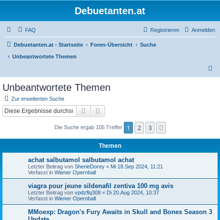
Debuetanten.at
FAQ
Registrieren
Anmelden
Debuetanten.at - Startseite
Foren-Übersicht
Suche
Unbeantwortete Themen
S
u
Unbeantwortete Themen
c
Zur erweiterten Suche
h
Suche
Erweiterte Suche
e
1
2
3
Nächste
Die Suche ergab 105 Treffer
Themen
achat salbutamol salbutamol achat
Letzter Beitrag von
SherieDorey
«
Mi 18.Sep 2024, 11:21
Verfasst in
Wiener Opernball
viagra pour jeune sildenafil zentiva 100 mg avis
Letzter Beitrag von
vpdzflq308
«
Di 20.Aug 2024, 10:37
Verfasst in
Wiener Opernball
MMoexp: Dragon's Fury Awaits in Skull and Bones Season 3
Update