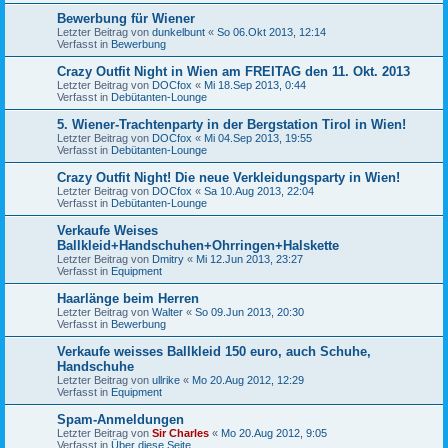
Bewerbung für Wiener
Letzter Beitrag von
dunkelbunt
«
So 06.Okt 2013, 12:14
Verfasst in
Bewerbung
Crazy Outfit Night in Wien am FREITAG den 11. Okt. 2013
Letzter Beitrag von
DOCfox
«
Mi 18.Sep 2013, 0:44
Verfasst in
Debütanten-Lounge
5. Wiener-Trachtenparty in der Bergstation Tirol in Wien!
Letzter Beitrag von
DOCfox
«
Mi 04.Sep 2013, 19:55
Verfasst in
Debütanten-Lounge
Crazy Outfit Night! Die neue Verkleidungsparty in Wien!
Letzter Beitrag von
DOCfox
«
Sa 10.Aug 2013, 22:04
Verfasst in
Debütanten-Lounge
Verkaufe Weises
Ballkleid+Handschuhen+Ohrringen+Halskette
Letzter Beitrag von
Dmitry
«
Mi 12.Jun 2013, 23:27
Verfasst in
Equipment
Haarlänge beim Herren
Letzter Beitrag von
Walter
«
So 09.Jun 2013, 20:30
Verfasst in
Bewerbung
Verkaufe weisses Ballkleid 150 euro, auch Schuhe,
Handschuhe
Letzter Beitrag von
ullrike
«
Mo 20.Aug 2012, 12:29
Verfasst in
Equipment
Spam-Anmeldungen
Letzter Beitrag von
Sir Charles
«
Mo 20.Aug 2012, 9:05
Verfasst in
Über diese Seite