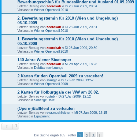
Bewerbungsschluß für Bundesländer und Ausland 01.09.2009
Letzter Beitrag von
zeerokah
«
Di 23.Jun 2009, 20:34
Verfasst in
Wiener Opernball 2010
2. Bewerbungstermin für 2010 (Wien und Umgebung)
06.10.2009
Letzter Beitrag von
zeerokah
«
Di 23.Jun 2009, 20:31
Verfasst in
Wiener Opernball 2010
1. Bewerbungstermin für 2010 (Wien und Umgebung)
05.10.2009
Letzter Beitrag von
zeerokah
«
Di 23.Jun 2009, 20:30
Verfasst in
Wiener Opernball 2010
140 Jahre Wiener Staatsoper
Letzter Beitrag von
zeerokah
«
Mi 29.Apr 2009, 18:28
Verfasst in
Debütanten-Lounge
2 Karten für den Opernball 2009 zu vergeben!
Letzter Beitrag von
stanglp
«
Di 17.Feb 2009, 13:57
Verfasst in
Wiener Opernball 2009
2 Karten für Hofburggala der WW am 20.02.
Letzter Beitrag von
cstub
«
Di 27.Jan 2009, 12:12
Verfasst in
Sonstige Bälle
(Opern-)Ballkleid zu verkaufen
Letzter Beitrag von
eva.muehlleitner
«
Mi 07.Jan 2009, 18:15
Verfasst in
Equipment
1
2
3
Nächste
Die Suche ergab 105 Treffer