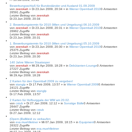
Bewerbungsschluß für Bundesländer und Ausland 01.09.2009
von
zeerokah
»
Di 23.Jun 2009, 20:34
» in
Wiener Opernball 2010
0
Antworten
26591
Zugriffe
Letzter Beitrag
von
zeerokah
Di 23.Jun 2009, 20:34
2. Bewerbungstermin für 2010 (Wien und Umgebung) 06.10.2009
von
zeerokah
»
Di 23.Jun 2009, 20:31
» in
Wiener Opernball 2010
0
Antworten
26962
Zugriffe
Letzter Beitrag
von
zeerokah
Di 23.Jun 2009, 20:31
1. Bewerbungstermin für 2010 (Wien und Umgebung) 05.10.2009
von
zeerokah
»
Di 23.Jun 2009, 20:30
» in
Wiener Opernball 2010
0
Antworten
25375
Zugriffe
Letzter Beitrag
von
zeerokah
Di 23.Jun 2009, 20:30
140 Jahre Wiener Staatsoper
von
zeerokah
»
Mi 29.Apr 2009, 18:28
» in
Debütanten-Lounge
0
Antworten
27227
Zugriffe
Letzter Beitrag
von
zeerokah
Mi 29.Apr 2009, 18:28
2 Karten für den Opernball 2009 zu vergeben!
von
stanglp
»
Di 17.Feb 2009, 13:57
» in
Wiener Opernball 2009
0
Antworten
24121
Zugriffe
Letzter Beitrag
von
stanglp
Di 17.Feb 2009, 13:57
2 Karten für Hofburggala der WW am 20.02.
von
cstub
»
Di 27.Jan 2009, 12:12
» in
Sonstige Bälle
0
Antworten
26447
Zugriffe
Letzter Beitrag
von
cstub
Di 27.Jan 2009, 12:12
(Opern-)Ballkleid zu verkaufen
von
eva.muehlleitner
»
Mi 07.Jan 2009, 18:15
» in
Equipment
0
Antworten
26322
Zugriffe
Letzter Beitrag
von
eva.muehlleitner
Mi 07.Jan 2009, 18:15