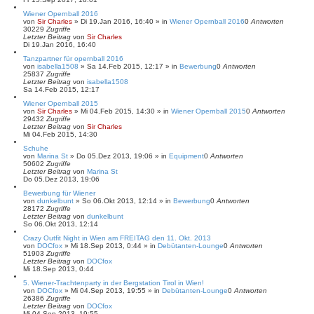
Wiener Opernball 2016
von
Sir Charles
»
Di 19.Jan 2016, 16:40
» in
Wiener Opernball 2016
0
Antworten
30229
Zugriffe
Letzter Beitrag
von
Sir Charles
Di 19.Jan 2016, 16:40
Tanzpartner für opernball 2016
von
isabella1508
»
Sa 14.Feb 2015, 12:17
» in
Bewerbung
0
Antworten
25837
Zugriffe
Letzter Beitrag
von
isabella1508
Sa 14.Feb 2015, 12:17
Wiener Opernball 2015
von
Sir Charles
»
Mi 04.Feb 2015, 14:30
» in
Wiener Opernball 2015
0
Antworten
29432
Zugriffe
Letzter Beitrag
von
Sir Charles
Mi 04.Feb 2015, 14:30
Schuhe
von
Marina St
»
Do 05.Dez 2013, 19:06
» in
Equipment
0
Antworten
50602
Zugriffe
Letzter Beitrag
von
Marina St
Do 05.Dez 2013, 19:06
Bewerbung für Wiener
von
dunkelbunt
»
So 06.Okt 2013, 12:14
» in
Bewerbung
0
Antworten
28172
Zugriffe
Letzter Beitrag
von
dunkelbunt
So 06.Okt 2013, 12:14
Crazy Outfit Night in Wien am FREITAG den 11. Okt. 2013
von
DOCfox
»
Mi 18.Sep 2013, 0:44
» in
Debütanten-Lounge
0
Antworten
51903
Zugriffe
Letzter Beitrag
von
DOCfox
Mi 18.Sep 2013, 0:44
5. Wiener-Trachtenparty in der Bergstation Tirol in Wien!
von
DOCfox
»
Mi 04.Sep 2013, 19:55
» in
Debütanten-Lounge
0
Antworten
26386
Zugriffe
Letzter Beitrag
von
DOCfox
Mi 04.Sep 2013, 19:55