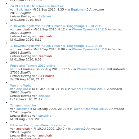
Zu VERKAUFEN: schneeweißes Kleid
von
Ballerina
»
Mi 01.Sep 2010, 8:35
» in
Equipment
0
Antworten
28122
Zugriffe
Letzter Beitrag
von
Ballerina
Mi 01.Sep 2010, 8:35
2. Bewerbungstermin für 2011 (Wien u. Umgebung), 12.10.2010
von
zeerokah
»
Mi 01.Sep 2010, 8:12
» in
Wiener Opernball 2011
0
Antworten
26330
Zugriffe
Letzter Beitrag
von
zeerokah
Mi 01.Sep 2010, 8:12
1. Bewerbungstermin für 2011 (Wien u. Umgebung), 11.10.2010
von
zeerokah
»
Mi 01.Sep 2010, 8:09
» in
Wiener Opernball 2011
0
Antworten
26938
Zugriffe
Letzter Beitrag
von
zeerokah
Mi 01.Sep 2010, 8:09
Fotos aller Termine 2010 online
von
Sir Charles
»
So 29.Aug 2010, 21:15
» in
Wiener Opernball 2010
0
Antworten
27009
Zugriffe
Letzter Beitrag
von
Sir Charles
So 29.Aug 2010, 21:15
Wer und Woher
von
anjajulia
»
Di 19.Jan 2010, 21:19
» in
Wiener Opernball 2010
0
Antworten
26936
Zugriffe
Letzter Beitrag
von
anjajulia
Di 19.Jan 2010, 21:19
Tanzpartnersuche
von
sunshine
»
Mi 19.Aug 2009, 20:02
» in
Wiener Opernball 2010
0
Antworten
27590
Zugriffe
Letzter Beitrag
von
sunshine
Mi 19.Aug 2009, 20:02
Bilder mit Bezug zur Wiener Staatsoper
von
zeerokah
»
Fr 10.Jul 2009, 15:40
» in
Lustiges
0
Antworten
28531
Zugriffe
Letzter Beitrag
von
zeerokah
Fr 10.Jul 2009, 15:40