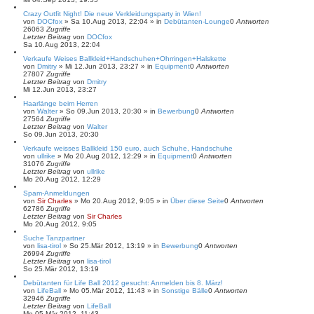
Crazy Outfit Night! Die neue Verkleidungsparty in Wien!
von
DOCfox
»
Sa 10.Aug 2013, 22:04
» in
Debütanten-Lounge
0
Antworten
26063
Zugriffe
Letzter Beitrag
von
DOCfox
Sa 10.Aug 2013, 22:04
Verkaufe Weises Ballkleid+Handschuhen+Ohrringen+Halskette
von
Dmitry
»
Mi 12.Jun 2013, 23:27
» in
Equipment
0
Antworten
27807
Zugriffe
Letzter Beitrag
von
Dmitry
Mi 12.Jun 2013, 23:27
Haarlänge beim Herren
von
Walter
»
So 09.Jun 2013, 20:30
» in
Bewerbung
0
Antworten
27564
Zugriffe
Letzter Beitrag
von
Walter
So 09.Jun 2013, 20:30
Verkaufe weisses Ballkleid 150 euro, auch Schuhe, Handschuhe
von
ullrike
»
Mo 20.Aug 2012, 12:29
» in
Equipment
0
Antworten
31076
Zugriffe
Letzter Beitrag
von
ullrike
Mo 20.Aug 2012, 12:29
Spam-Anmeldungen
von
Sir Charles
»
Mo 20.Aug 2012, 9:05
» in
Über diese Seite
0
Antworten
62786
Zugriffe
Letzter Beitrag
von
Sir Charles
Mo 20.Aug 2012, 9:05
Suche Tanzpartner
von
lisa-tirol
»
So 25.Mär 2012, 13:19
» in
Bewerbung
0
Antworten
26994
Zugriffe
Letzter Beitrag
von
lisa-tirol
So 25.Mär 2012, 13:19
Debütanten für Life Ball 2012 gesucht: Anmelden bis 8. März!
von
LifeBall
»
Mo 05.Mär 2012, 11:43
» in
Sonstige Bälle
0
Antworten
32946
Zugriffe
Letzter Beitrag
von
LifeBall
Mo 05.Mär 2012, 11:43