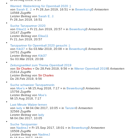
Wanted: Walzerkönig für Opernball 2020 ;)
von
Sarah E. J.
»
Fr 28.Jun 2019, 16:51
» in
Bewerbung
0
Antworten
14568
Zugriffe
Letzter Beitrag
von
Sarah E. J.
Fr 28.Jun 2019, 16:51
Suche Tanzpartner 2020
von
Elisa11
»
Fr 21.Jun 2019, 20:57
» in
Bewerbung
0
Antworten
14147
Zugriffe
Letzter Beitrag
von
Elisa11
Fr 21.Jun 2019, 20:57
Tanzpartner für Opernball 2020 gesucht :)
von
Kiki37
»
So 03.Mär 2019, 20:08
» in
Bewerbung
0
Antworten
14751
Zugriffe
Letzter Beitrag
von
Kiki37
So 03.Mär 2019, 20:08
Zeitungsartikel zum Thema Opernball 2019
von
Sir Charles
»
Do 28.Feb 2019, 9:56
» in
Wiener Opernball 2019
0
Antworten
21614
Zugriffe
Letzter Beitrag
von
Sir Charles
Do 28.Feb 2019, 9:56
Suche schweizer Tanzpartnerin
von
Moe's
»
Mi 15.Aug 2018, 7:17
» in
Bewerbung
0
Antworten
15756
Zugriffe
Letzter Beitrag
von
Moe's
Mi 15.Aug 2018, 7:17
Last Minute Walzer lernen
von
lady
»
Mi 04.Okt 2017, 10:05
» in
Tanzen
0
Antworten
32566
Zugriffe
Letzter Beitrag
von
lady
Mi 04.Okt 2017, 10:05
Suche Tanzparnter
von
NadineJ
»
Fr 15.Sep 2017, 18:01
» in
Bewerbung
0
Antworten
16508
Zugriffe
Letzter Beitrag
von
NadineJ
Fr 15.Sep 2017, 18:01