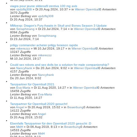
h
e
viagra pour jeune sildenafil zentiva 100 mg avis
von
vpdzflq308
»
Di 20.Aug 2024, 10:37
» in
Wiener Opernball
0
Antworten
3470
Zugriffe
Letzter Beitrag
von
vpdzflq308
Di 20.Aug 2024, 10:37
MMoexp: Dragon's Fury Awaits in Skull and Bones Season 3 Update
von
Seraphinang
»
Di 23.Jul 2024, 7:14
» in
Wiener Opernball
0
Antworten
8094
Zugriffe
Letzter Beitrag
von
Seraphinang
Di 23.Jul 2024, 7:14
priligy commander acheter priligy livraison rapide
von
mikerezzz
»
Mi 10.Jul 2024, 19:17
» in
Wiener Opernball
0
Antworten
10247
Zugriffe
Letzter Beitrag
von
mikerezzz
Mi 10.Jul 2024, 19:17
Could sex robots and sex dolls be a solution for male companionship?
von
Nancyfrank
»
Do 20.Jun 2024, 9:02
» in
Wiener Opernball
0
Antworten
4157
Zugriffe
Letzter Beitrag
von
Nancyfrank
Do 20.Jun 2024, 9:02
Tanzpartner für Opernball 2021
von
Eva-Maria
»
Di 11.Aug 2020, 14:27
» in
Wiener Opernball
0
Antworten
16458
Zugriffe
Letzter Beitrag
von
Eva-Maria
Di 11.Aug 2020, 14:27
Tanzpartner für Opernball 2020 gesucht!
von
Angel
»
Di 20.Aug 2019, 15:02
» in
Bewerbung
0
Antworten
14122
Zugriffe
Letzter Beitrag
von
Angel
Di 20.Aug 2019, 15:02
Ebenfalls Tanzpartner für den Opernball 2020 gesucht :D
von
MiriH
»
Di 06.Aug 2019, 8:13
» in
Bewerbung
0
Antworten
14533
Zugriffe
Letzter Beitrag
von
MiriH
Di 06.Aug 2019, 8:13