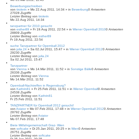
Bewerbungsschreiben
von
tirolerin
»
Mo 22.Aug 2011, 14:34
» in
Bewerbung
0
Antworten
27028
Zugriffe
Letzter Beitrag
von
tirolerin
Mo 22.Aug 2011, 14:34
tanzpartner für 2010 gesucht
von
esther89
»
Fr 19.Aug 2011, 22:54
» in
Wiener Opernball 2010
0
Antworten
28809
Zugriffe
Letzter Beitrag
von
esther89
Fr 19.Aug 2011, 22:54
suche Tanzpartner für Opernball 2012
von
julia.24
»
Sa 02.Jul 2011, 15:47
» in
Wiener Opernball 2012
0
Antworten
29230
Zugriffe
Letzter Beitrag
von
julia.24
Sa 02.Jul 2011, 15:47
Tanzpartner
von
Vienna
»
Mo 14.Mär 2011, 11:52
» in
Sonstige Bälle
0
Antworten
26336
Zugriffe
Letzter Beitrag
von
Vienna
Mo 14.Mär 2011, 11:52
Opernball-Nachtreffen in Regensburg?
von
Kathrin81
»
Fr 25.Feb 2011, 11:51
» in
Wiener Opernball
0
Antworten
24538
Zugriffe
Letzter Beitrag
von
Kathrin81
Fr 25.Feb 2011, 11:51
TANZPARTNER für Opernball 2012 gesucht!
von
Aviator
»
Mo 07.Feb 2011, 17:48
» in
Wiener Opernball 2012
0
Antworten
28792
Zugriffe
Letzter Beitrag
von
Aviator
Mo 07.Feb 2011, 17:48
Biete Mitfahrgemeinschaft Graz- Wien
von
softcake
»
Di 25.Jan 2011, 20:25
» in
Wien
0
Antworten
26751
Zugriffe
Letzter Beitrag
von
softcake
Di 25.Jan 2011, 20:25