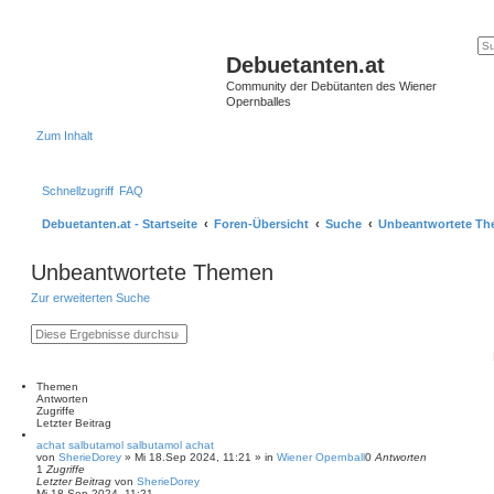
Debuetanten.at
Community der Debütanten des Wiener
Opernballes
Zum Inhalt
Schnellzugriff
FAQ
Debuetanten.at - Startseite
Foren-Übersicht
Suche
Unbeantwortete T
Unbeantwortete Themen
Zur erweiterten Suche
S
E
u
r
c
w
h
e
e
i
Themen
t
Antworten
e
Zugriffe
r
Letzter Beitrag
t
achat salbutamol salbutamol achat
e
von
SherieDorey
»
Mi 18.Sep 2024, 11:21
» in
Wiener Opernball
0
Antworten
S
1
Zugriffe
u
Letzter Beitrag
von
SherieDorey
c
Mi 18.Sep 2024, 11:21