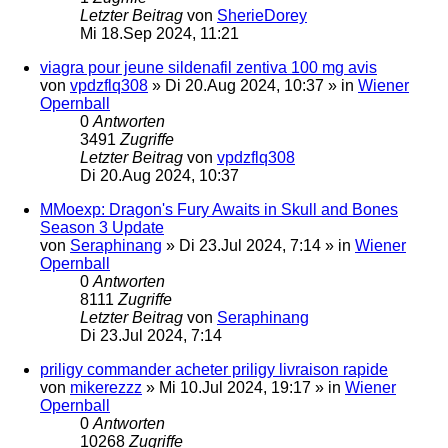
Letzter Beitrag
von
SherieDorey
Mi 18.Sep 2024, 11:21
viagra pour jeune sildenafil zentiva 100 mg avis
von
vpdzflq308
»
Di 20.Aug 2024, 10:37
» in
Wiener
Opernball
0
Antworten
3491
Zugriffe
Letzter Beitrag
von
vpdzflq308
Di 20.Aug 2024, 10:37
MMoexp: Dragon's Fury Awaits in Skull and Bones
Season 3 Update
von
Seraphinang
»
Di 23.Jul 2024, 7:14
» in
Wiener
Opernball
0
Antworten
8111
Zugriffe
Letzter Beitrag
von
Seraphinang
Di 23.Jul 2024, 7:14
priligy commander acheter priligy livraison rapide
von
mikerezzz
»
Mi 10.Jul 2024, 19:17
» in
Wiener
Opernball
0
Antworten
10268
Zugriffe