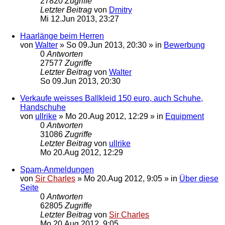
27820
Zugriffe
Letzter Beitrag
von
Dmitry
Mi 12.Jun 2013, 23:27
Haarlänge beim Herren
von
Walter
»
So 09.Jun 2013, 20:30
» in
Bewerbung
0
Antworten
27577
Zugriffe
Letzter Beitrag
von
Walter
So 09.Jun 2013, 20:30
Verkaufe weisses Ballkleid 150 euro, auch Schuhe,
Handschuhe
von
ullrike
»
Mo 20.Aug 2012, 12:29
» in
Equipment
0
Antworten
31086
Zugriffe
Letzter Beitrag
von
ullrike
Mo 20.Aug 2012, 12:29
Spam-Anmeldungen
von
Sir Charles
»
Mo 20.Aug 2012, 9:05
» in
Über diese
Seite
0
Antworten
62805
Zugriffe
Letzter Beitrag
von
Sir Charles
Mo 20.Aug 2012, 9:05