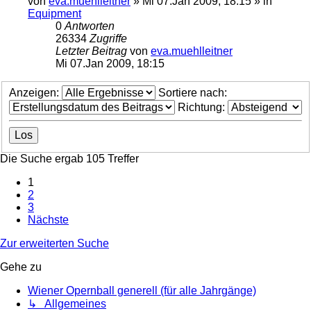
von
eva.muehlleitner
»
Mi 07.Jan 2009, 18:15
» in
Equipment
0
Antworten
26334
Zugriffe
Letzter Beitrag
von
eva.muehlleitner
Mi 07.Jan 2009, 18:15
Anzeigen:
Sortiere nach:
Richtung:
Die Suche ergab 105 Treffer
1
2
3
Nächste
Zur erweiterten Suche
Gehe zu
Wiener Opernball generell (für alle Jahrgänge)
↳ Allgemeines