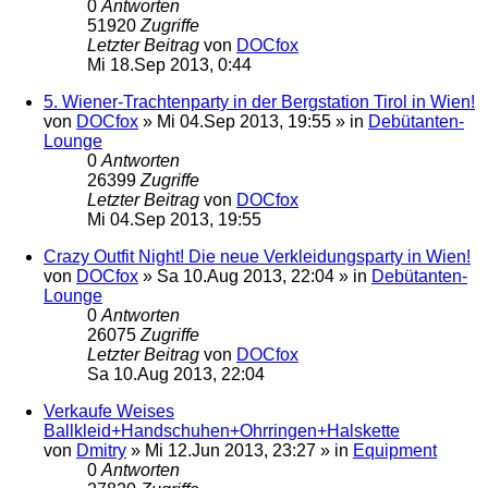
0
Antworten
51920
Zugriffe
Letzter Beitrag
von
DOCfox
Mi 18.Sep 2013, 0:44
5. Wiener-Trachtenparty in der Bergstation Tirol in Wien!
von
DOCfox
»
Mi 04.Sep 2013, 19:55
» in
Debütanten-
Lounge
0
Antworten
26399
Zugriffe
Letzter Beitrag
von
DOCfox
Mi 04.Sep 2013, 19:55
Crazy Outfit Night! Die neue Verkleidungsparty in Wien!
von
DOCfox
»
Sa 10.Aug 2013, 22:04
» in
Debütanten-
Lounge
0
Antworten
26075
Zugriffe
Letzter Beitrag
von
DOCfox
Sa 10.Aug 2013, 22:04
Verkaufe Weises
Ballkleid+Handschuhen+Ohrringen+Halskette
von
Dmitry
»
Mi 12.Jun 2013, 23:27
» in
Equipment
0
Antworten