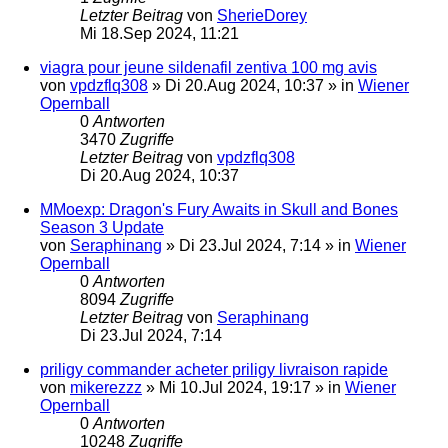
Letzter Beitrag
von
SherieDorey
Mi 18.Sep 2024, 11:21
viagra pour jeune sildenafil zentiva 100 mg avis
von
vpdzflq308
»
Di 20.Aug 2024, 10:37
» in
Wiener
Opernball
0
Antworten
3470
Zugriffe
Letzter Beitrag
von
vpdzflq308
Di 20.Aug 2024, 10:37
MMoexp: Dragon's Fury Awaits in Skull and Bones
Season 3 Update
von
Seraphinang
»
Di 23.Jul 2024, 7:14
» in
Wiener
Opernball
0
Antworten
8094
Zugriffe
Letzter Beitrag
von
Seraphinang
Di 23.Jul 2024, 7:14
priligy commander acheter priligy livraison rapide
von
mikerezzz
»
Mi 10.Jul 2024, 19:17
» in
Wiener
Opernball
0
Antworten
10248
Zugriffe