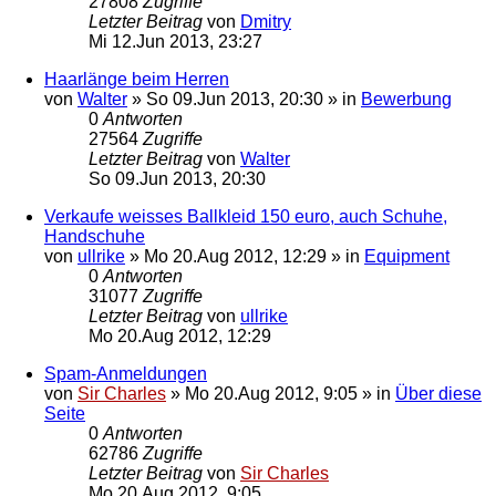
27808
Zugriffe
Letzter Beitrag
von
Dmitry
Mi 12.Jun 2013, 23:27
Haarlänge beim Herren
von
Walter
»
So 09.Jun 2013, 20:30
» in
Bewerbung
0
Antworten
27564
Zugriffe
Letzter Beitrag
von
Walter
So 09.Jun 2013, 20:30
Verkaufe weisses Ballkleid 150 euro, auch Schuhe,
Handschuhe
von
ullrike
»
Mo 20.Aug 2012, 12:29
» in
Equipment
0
Antworten
31077
Zugriffe
Letzter Beitrag
von
ullrike
Mo 20.Aug 2012, 12:29
Spam-Anmeldungen
von
Sir Charles
»
Mo 20.Aug 2012, 9:05
» in
Über diese
Seite
0
Antworten
62786
Zugriffe
Letzter Beitrag
von
Sir Charles
Mo 20.Aug 2012, 9:05