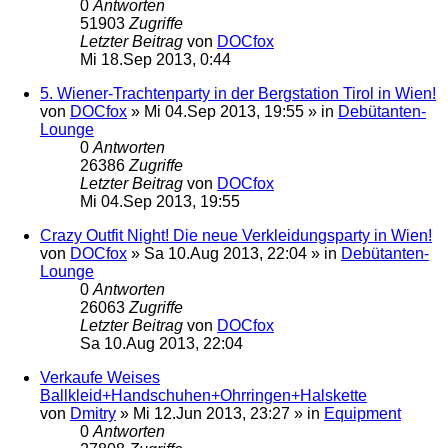
0
Antworten
51903
Zugriffe
Letzter Beitrag
von
DOCfox
Mi 18.Sep 2013, 0:44
5. Wiener-Trachtenparty in der Bergstation Tirol in Wien!
von
DOCfox
»
Mi 04.Sep 2013, 19:55
» in
Debütanten-
Lounge
0
Antworten
26386
Zugriffe
Letzter Beitrag
von
DOCfox
Mi 04.Sep 2013, 19:55
Crazy Outfit Night! Die neue Verkleidungsparty in Wien!
von
DOCfox
»
Sa 10.Aug 2013, 22:04
» in
Debütanten-
Lounge
0
Antworten
26063
Zugriffe
Letzter Beitrag
von
DOCfox
Sa 10.Aug 2013, 22:04
Verkaufe Weises
Ballkleid+Handschuhen+Ohrringen+Halskette
von
Dmitry
»
Mi 12.Jun 2013, 23:27
» in
Equipment
0
Antworten