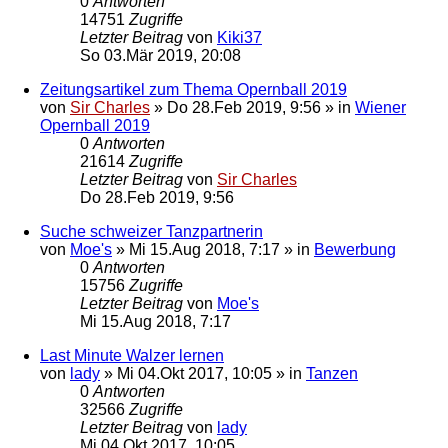
0
Antworten
14751
Zugriffe
Letzter Beitrag
von
Kiki37
So 03.Mär 2019, 20:08
Zeitungsartikel zum Thema Opernball 2019
von
Sir Charles
»
Do 28.Feb 2019, 9:56
» in
Wiener
Opernball 2019
0
Antworten
21614
Zugriffe
Letzter Beitrag
von
Sir Charles
Do 28.Feb 2019, 9:56
Suche schweizer Tanzpartnerin
von
Moe's
»
Mi 15.Aug 2018, 7:17
» in
Bewerbung
0
Antworten
15756
Zugriffe
Letzter Beitrag
von
Moe's
Mi 15.Aug 2018, 7:17
Last Minute Walzer lernen
von
lady
»
Mi 04.Okt 2017, 10:05
» in
Tanzen
0
Antworten
32566
Zugriffe
Letzter Beitrag
von
lady
Mi 04.Okt 2017, 10:05