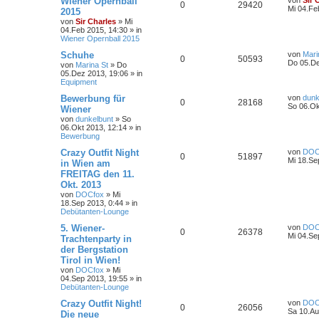
Wiener Opernball
von
Sir 
0
29420
Mi 04.Fe
2015
von
Sir Charles
»
Mi
04.Feb 2015, 14:30
» in
Wiener Opernball 2015
Schuhe
von
Mari
0
50593
Do 05.De
von
Marina St
»
Do
05.Dez 2013, 19:06
» in
Equipment
Bewerbung für
von
dunk
0
28168
So 06.Ok
Wiener
von
dunkelbunt
»
So
06.Okt 2013, 12:14
» in
Bewerbung
Crazy Outfit Night
von
DOC
0
51897
Mi 18.Se
in Wien am
FREITAG den 11.
Okt. 2013
von
DOCfox
»
Mi
18.Sep 2013, 0:44
» in
Debütanten-Lounge
5. Wiener-
von
DOC
0
26378
Mi 04.Se
Trachtenparty in
der Bergstation
Tirol in Wien!
von
DOCfox
»
Mi
04.Sep 2013, 19:55
» in
Debütanten-Lounge
Crazy Outfit Night!
von
DOC
0
26056
Sa 10.Au
Die neue