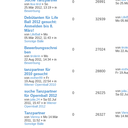
Suche Tanzpartner
0
26991
So 25.Mä
von
lisa-tirol
»
So
25.Mär 2012, 13:19
» in
Bewerbung
Debütanten für Life
von
LifeB
0
32939
Mo 05.Mä
Ball 2012 gesucht:
Anmelden bis 8.
März!
von
LifeBall
»
Mo
05.Mär 2012, 11:43
» in
Sonstige Bälle
Bewerbungsschrei
von
tirol
0
27024
Mo 22.Au
ben
von
tirolerin
»
Mo
22.Aug 2011, 14:34
» in
Bewerbung
tanzpartner für
von
esth
0
28800
Fr 19.Au
2010 gesucht
von
esther89
»
Fr
19.Aug 2011, 22:54
» in
Wiener Opernball 2010
suche Tanzpartner
von
julia
0
29225
Sa 02.Ju
für Opernball 2012
von
julia.24
»
Sa 02.Jul
2011, 15:47
» in
Wiener
Opernball 2012
Tanzpartner
von
Vien
0
26327
Mo 14.Mä
von
Vienna
»
Mo 14.Mär
2011, 11:52
» in
Sonstige Bälle