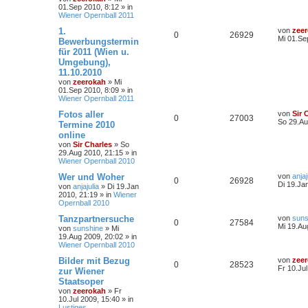
01.Sep 2010, 8:12
» in
Wiener Opernball 2011
1.
von
zee
0
26929
Mi 01.Se
Bewerbungstermin
für 2011 (Wien u.
Umgebung),
11.10.2010
von
zeerokah
»
Mi
01.Sep 2010, 8:09
» in
Wiener Opernball 2011
Fotos aller
von
Sir 
0
27003
So 29.Au
Termine 2010
online
von
Sir Charles
»
So
29.Aug 2010, 21:15
» in
Wiener Opernball 2010
Wer und Woher
von
anjaj
0
26928
Di 19.Ja
von
anjajulia
»
Di 19.Jan
2010, 21:19
» in
Wiener
Opernball 2010
Tanzpartnersuche
von
suns
0
27584
Mi 19.Au
von
sunshine
»
Mi
19.Aug 2009, 20:02
» in
Wiener Opernball 2010
Bilder mit Bezug
von
zee
0
28523
Fr 10.Ju
zur Wiener
Staatsoper
von
zeerokah
»
Fr
10.Jul 2009, 15:40
» in
Lustiges