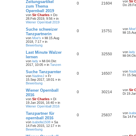
Zeitungsartikel
von
Sir 
0
21604
Do 28.Fe
zum Thema
Opernball 2019
von
Sir Charles
»
Do
28.Feb 2019, 9:56
» in
Wiener Opernball 2019
Suche schweizer
von
Moe
0
15751
Mi 15.Au
Tanzpartnerin
von
Moe's
»
Mi 15.Aug
2018, 7:17
» in
Bewerbung
Last Minute Walzer
von
lady
0
32550
Mi 04.Ok
lernen
von
lady
»
Mi 04.Okt
2017, 10:05
» in
Tanzen
Suche Tanzparnter
von
Nadi
0
16507
Fr 15.Se
von
NadineJ
»
Fr
15.Sep 2017, 18:01
» in
Bewerbung
Wiener Opernball
von
Sir 
0
30214
Di 19.Ja
2016
von
Sir Charles
»
Di
19.Jan 2016, 16:40
» in
Wiener Opernball 2016
Tanzpartner für
von
isab
0
25837
Sa 14.Fe
opernball 2016
von
isabella1508
»
Sa
14.Feb 2015, 12:17
» in
Bewerbung