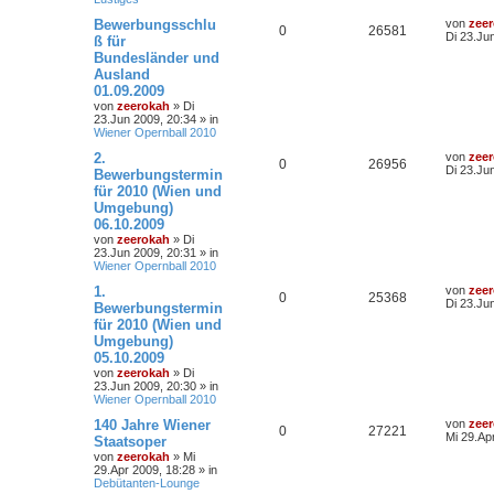
Bewerbungsschlu
von
zee
0
26581
Di 23.Ju
ß für
Bundesländer und
Ausland
01.09.2009
von
zeerokah
»
Di
23.Jun 2009, 20:34
» in
Wiener Opernball 2010
2.
von
zee
0
26956
Di 23.Ju
Bewerbungstermin
für 2010 (Wien und
Umgebung)
06.10.2009
von
zeerokah
»
Di
23.Jun 2009, 20:31
» in
Wiener Opernball 2010
1.
von
zee
0
25368
Di 23.Ju
Bewerbungstermin
für 2010 (Wien und
Umgebung)
05.10.2009
von
zeerokah
»
Di
23.Jun 2009, 20:30
» in
Wiener Opernball 2010
140 Jahre Wiener
von
zee
0
27221
Mi 29.Ap
Staatsoper
von
zeerokah
»
Mi
29.Apr 2009, 18:28
» in
Debütanten-Lounge