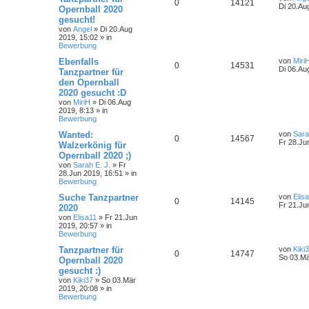
0
14121
Di 20.Au
Opernball 2020
gesucht!
von
Angel
»
Di 20.Aug
2019, 15:02
» in
Bewerbung
Ebenfalls
von
Miri
0
14531
Di 06.Au
Tanzpartner für
den Opernball
2020 gesucht :D
von
MiriH
»
Di 06.Aug
2019, 8:13
» in
Bewerbung
Wanted:
von
Sara
0
14567
Fr 28.Ju
Walzerkönig für
Opernball 2020 ;)
von
Sarah E. J.
»
Fr
28.Jun 2019, 16:51
» in
Bewerbung
Suche Tanzpartner
von
Elis
0
14145
Fr 21.Ju
2020
von
Elisa11
»
Fr 21.Jun
2019, 20:57
» in
Bewerbung
Tanzpartner für
von
Kiki
0
14747
So 03.Mä
Opernball 2020
gesucht :)
von
Kiki37
»
So 03.Mär
2019, 20:08
» in
Bewerbung