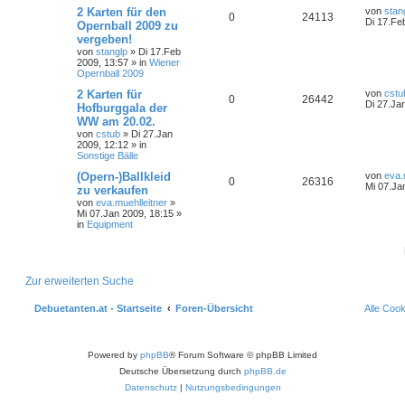
2 Karten für den
von
stan
0
24113
Di 17.Fe
Opernball 2009 zu
vergeben!
von
stanglp
»
Di 17.Feb
2009, 13:57
» in
Wiener
Opernball 2009
2 Karten für
von
cstu
0
26442
Di 27.Ja
Hofburggala der
WW am 20.02.
von
cstub
»
Di 27.Jan
2009, 12:12
» in
Sonstige Bälle
(Opern-)Ballkleid
von
eva.
0
26316
Mi 07.Ja
zu verkaufen
von
eva.muehlleitner
»
Mi 07.Jan 2009, 18:15
»
in
Equipment
Zur erweiterten Suche
Debuetanten.at - Startseite
Foren-Übersicht
Alle Coo
Powered by
phpBB
® Forum Software © phpBB Limited
Deutsche Übersetzung durch
phpBB.de
Datenschutz
|
Nutzungsbedingungen