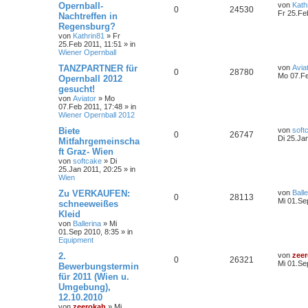
Opernball-
von
Kath
0
24530
Fr 25.Fe
Nachtreffen in
Regensburg?
von
Kathrin81
»
Fr
25.Feb 2011, 11:51
» in
Wiener Opernball
TANZPARTNER für
von
Avia
0
28780
Mo 07.Fe
Opernball 2012
gesucht!
von
Aviator
»
Mo
07.Feb 2011, 17:48
» in
Wiener Opernball 2012
Biete
von
soft
0
26747
Di 25.Ja
Mitfahrgemeinscha
ft Graz- Wien
von
softcake
»
Di
25.Jan 2011, 20:25
» in
Wien
Zu VERKAUFEN:
von
Balle
0
28113
Mi 01.Se
schneeweißes
Kleid
von
Ballerina
»
Mi
01.Sep 2010, 8:35
» in
Equipment
2.
von
zee
0
26321
Mi 01.Se
Bewerbungstermin
für 2011 (Wien u.
Umgebung),
12.10.2010
von
zeerokah
»
Mi