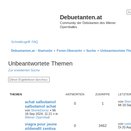
Debuetanten.at
Community der Debütanten des Wiener
Opernballes
Schnellzugriff
FAQ
Debuetanten.at - Startseite
Foren-Übersicht
Suche
Unbeantwortete T
Unbeantwortete Themen
Zur erweiterten Suche
S
E
u
r
c
w
h
e
e
i
THEMEN
ANTWORTEN
ZUGRIFFE
LETZTER
t
e
achat salbutamol
von
Sher
r
0
1
Mi 18.Se
salbutamol achat
t
e
von
SherieDorey
»
Mi
S
18.Sep 2024, 11:21
» in
u
Wiener Opernball
c
viagra pour jeune
von
vpdz
h
0
3462
Di 20.Au
e
sildenafil zentiva