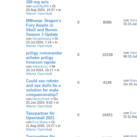
100 mg avis
von
vpdzflq308
»
Di
20.Aug 2024, 10:37
» in
Wiener Opernball
MMoexp: Dragon's
von
Sera
0
8086
Di 23.Jul
Fury Awaits in
Skull and Bones
Season 3 Update
von
Seraphinang
»
Di
23.Jul 2024, 7:14
» in
Wiener Opernball
priligy commander
von
mike
0
10238
Mi 10.Ju
acheter priligy
livraison rapide
von
mikerezzz
»
Mi
10.Jul 2024, 19:17
» in
Wiener Opernball
Could sex robots
von
Nanc
0
4148
Do 20.Ju
and sex dolls be a
solution for male
companionship?
von
Nancyfrank
»
Do
20.Jun 2024, 9:02
» in
Wiener Opernball
Tanzpartner für
von
Eva-
0
16451
Di 11.Au
Opernball 2021
von
Eva-Maria
»
Di
11.Aug 2020, 14:27
» in
Wiener Opernball
Tanzpartner für
von
Ange