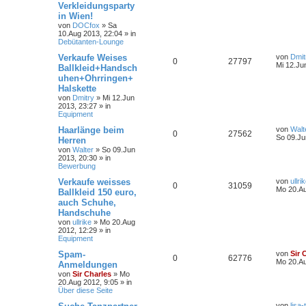
Verkleidungsparty
in Wien!
von
DOCfox
»
Sa
10.Aug 2013, 22:04
» in
Debütanten-Lounge
Verkaufe Weises
von
Dmit
0
27797
Mi 12.Ju
Ballkleid+Handsch
uhen+Ohrringen+
Halskette
von
Dmitry
»
Mi 12.Jun
2013, 23:27
» in
Equipment
Haarlänge beim
von
Walt
0
27562
So 09.Ju
Herren
von
Walter
»
So 09.Jun
2013, 20:30
» in
Bewerbung
Verkaufe weisses
von
ullri
0
31059
Mo 20.Au
Ballkleid 150 euro,
auch Schuhe,
Handschuhe
von
ullrike
»
Mo 20.Aug
2012, 12:29
» in
Equipment
Spam-
von
Sir 
0
62776
Mo 20.Au
Anmeldungen
von
Sir Charles
»
Mo
20.Aug 2012, 9:05
» in
Über diese Seite
von
lisa-t