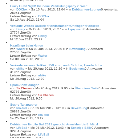
Crazy Outfit Night! Die neue Verkleidungsparty in Wien!
von
DOCfox
»
Sa 10.Aug 2013, 22:04
» in
Debütanten-Lounge
0
Antworten
26054
Zugriffe
Letzter Beitrag
von
DOCfox
Sa 10.Aug 2013, 22:04
Verkaufe Weises Ballkleid+Handschuhen+Ohrringen+Halskette
von
Dmitry
»
Mi 12.Jun 2013, 23:27
» in
Equipment
0
Antworten
27794
Zugriffe
Letzter Beitrag
von
Dmitry
Mi 12.Jun 2013, 23:27
Haarlänge beim Herren
von
Walter
»
So 09.Jun 2013, 20:30
» in
Bewerbung
0
Antworten
27558
Zugriffe
Letzter Beitrag
von
Walter
So 09.Jun 2013, 20:30
Verkaufe weisses Ballkleid 150 euro, auch Schuhe, Handschuhe
von
ullrike
»
Mo 20.Aug 2012, 12:29
» in
Equipment
0
Antworten
31056
Zugriffe
Letzter Beitrag
von
ullrike
Mo 20.Aug 2012, 12:29
Spam-Anmeldungen
von
Sir Charles
»
Mo 20.Aug 2012, 9:05
» in
Über diese Seite
0
Antworten
62766
Zugriffe
Letzter Beitrag
von
Sir Charles
Mo 20.Aug 2012, 9:05
Suche Tanzpartner
von
lisa-tirol
»
So 25.Mär 2012, 13:19
» in
Bewerbung
0
Antworten
26989
Zugriffe
Letzter Beitrag
von
lisa-tirol
So 25.Mär 2012, 13:19
Debütanten für Life Ball 2012 gesucht: Anmelden bis 8. März!
von
LifeBall
»
Mo 05.Mär 2012, 11:43
» in
Sonstige Bälle
0
Antworten
32934
Zugriffe
Letzter Beitrag
von
LifeBall
Mo 05.Mär 2012, 11:43