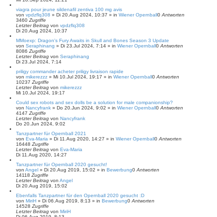
h
e
viagra pour jeune sildenafil zentiva 100 mg avis
von
vpdzflq308
»
Di 20.Aug 2024, 10:37
» in
Wiener Opernball
0
Antworten
3460
Zugriffe
Letzter Beitrag
von
vpdzflq308
Di 20.Aug 2024, 10:37
MMoexp: Dragon's Fury Awaits in Skull and Bones Season 3 Update
von
Seraphinang
»
Di 23.Jul 2024, 7:14
» in
Wiener Opernball
0
Antworten
8086
Zugriffe
Letzter Beitrag
von
Seraphinang
Di 23.Jul 2024, 7:14
priligy commander acheter priligy livraison rapide
von
mikerezzz
»
Mi 10.Jul 2024, 19:17
» in
Wiener Opernball
0
Antworten
10237
Zugriffe
Letzter Beitrag
von
mikerezzz
Mi 10.Jul 2024, 19:17
Could sex robots and sex dolls be a solution for male companionship?
von
Nancyfrank
»
Do 20.Jun 2024, 9:02
» in
Wiener Opernball
0
Antworten
4147
Zugriffe
Letzter Beitrag
von
Nancyfrank
Do 20.Jun 2024, 9:02
Tanzpartner für Opernball 2021
von
Eva-Maria
»
Di 11.Aug 2020, 14:27
» in
Wiener Opernball
0
Antworten
16448
Zugriffe
Letzter Beitrag
von
Eva-Maria
Di 11.Aug 2020, 14:27
Tanzpartner für Opernball 2020 gesucht!
von
Angel
»
Di 20.Aug 2019, 15:02
» in
Bewerbung
0
Antworten
14118
Zugriffe
Letzter Beitrag
von
Angel
Di 20.Aug 2019, 15:02
Ebenfalls Tanzpartner für den Opernball 2020 gesucht :D
von
MiriH
»
Di 06.Aug 2019, 8:13
» in
Bewerbung
0
Antworten
14528
Zugriffe
Letzter Beitrag
von
MiriH
Di 06.Aug 2019, 8:13