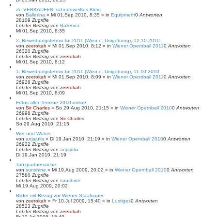
Zu VERKAUFEN: schneeweißes Kleid
von
Ballerina
»
Mi 01.Sep 2010, 8:35
» in
Equipment
0
Antworten
28109
Zugriffe
Letzter Beitrag
von
Ballerina
Mi 01.Sep 2010, 8:35
2. Bewerbungstermin für 2011 (Wien u. Umgebung), 12.10.2010
von
zeerokah
»
Mi 01.Sep 2010, 8:12
» in
Wiener Opernball 2011
0
Antworten
26320
Zugriffe
Letzter Beitrag
von
zeerokah
Mi 01.Sep 2010, 8:12
1. Bewerbungstermin für 2011 (Wien u. Umgebung), 11.10.2010
von
zeerokah
»
Mi 01.Sep 2010, 8:09
» in
Wiener Opernball 2011
0
Antworten
26928
Zugriffe
Letzter Beitrag
von
zeerokah
Mi 01.Sep 2010, 8:09
Fotos aller Termine 2010 online
von
Sir Charles
»
So 29.Aug 2010, 21:15
» in
Wiener Opernball 2010
0
Antworten
26998
Zugriffe
Letzter Beitrag
von
Sir Charles
So 29.Aug 2010, 21:15
Wer und Woher
von
anjajulia
»
Di 19.Jan 2010, 21:19
» in
Wiener Opernball 2010
0
Antworten
26922
Zugriffe
Letzter Beitrag
von
anjajulia
Di 19.Jan 2010, 21:19
Tanzpartnersuche
von
sunshine
»
Mi 19.Aug 2009, 20:02
» in
Wiener Opernball 2010
0
Antworten
27580
Zugriffe
Letzter Beitrag
von
sunshine
Mi 19.Aug 2009, 20:02
Bilder mit Bezug zur Wiener Staatsoper
von
zeerokah
»
Fr 10.Jul 2009, 15:40
» in
Lustiges
0
Antworten
28523
Zugriffe
Letzter Beitrag
von
zeerokah
Fr 10.Jul 2009, 15:40