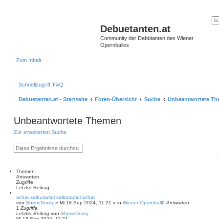
Debuetanten.at
Community der Debütanten des Wiener
Opernballes
Zum Inhalt
Schnellzugriff
FAQ
Debuetanten.at - Startseite
Foren-Übersicht
Suche
Unbeantwortete T
Unbeantwortete Themen
Zur erweiterten Suche
S
E
u
r
c
w
h
e
e
i
Themen
t
Antworten
e
Zugriffe
r
Letzter Beitrag
t
achat salbutamol salbutamol achat
e
von
SherieDorey
»
Mi 18.Sep 2024, 11:21
» in
Wiener Opernball
0
Antworten
S
1
Zugriffe
u
Letzter Beitrag
von
SherieDorey
c
Mi 18.Sep 2024, 11:21