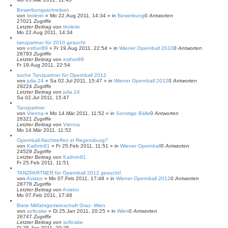
Bewerbungsschreiben
von
tirolerin
»
Mo 22.Aug 2011, 14:34
» in
Bewerbung
0
Antworten
27021
Zugriffe
Letzter Beitrag
von
tirolerin
Mo 22.Aug 2011, 14:34
tanzpartner für 2010 gesucht
von
esther89
»
Fr 19.Aug 2011, 22:54
» in
Wiener Opernball 2010
0
Antworten
28793
Zugriffe
Letzter Beitrag
von
esther89
Fr 19.Aug 2011, 22:54
suche Tanzpartner für Opernball 2012
von
julia.24
»
Sa 02.Jul 2011, 15:47
» in
Wiener Opernball 2012
0
Antworten
29224
Zugriffe
Letzter Beitrag
von
julia.24
Sa 02.Jul 2011, 15:47
Tanzpartner
von
Vienna
»
Mo 14.Mär 2011, 11:52
» in
Sonstige Bälle
0
Antworten
26321
Zugriffe
Letzter Beitrag
von
Vienna
Mo 14.Mär 2011, 11:52
Opernball-Nachtreffen in Regensburg?
von
Kathrin81
»
Fr 25.Feb 2011, 11:51
» in
Wiener Opernball
0
Antworten
24529
Zugriffe
Letzter Beitrag
von
Kathrin81
Fr 25.Feb 2011, 11:51
TANZPARTNER für Opernball 2012 gesucht!
von
Aviator
»
Mo 07.Feb 2011, 17:48
» in
Wiener Opernball 2012
0
Antworten
28778
Zugriffe
Letzter Beitrag
von
Aviator
Mo 07.Feb 2011, 17:48
Biete Mitfahrgemeinschaft Graz- Wien
von
softcake
»
Di 25.Jan 2011, 20:25
» in
Wien
0
Antworten
26747
Zugriffe
Letzter Beitrag
von
softcake
Di 25.Jan 2011, 20:25