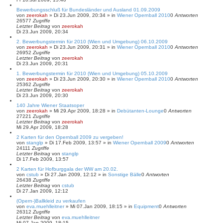
Bewerbungsschluß für Bundesländer und Ausland 01.09.2009
von
zeerokah
»
Di 23.Jun 2009, 20:34
» in
Wiener Opernball 2010
0
Antworten
26577
Zugriffe
Letzter Beitrag
von
zeerokah
Di 23.Jun 2009, 20:34
2. Bewerbungstermin für 2010 (Wien und Umgebung) 06.10.2009
von
zeerokah
»
Di 23.Jun 2009, 20:31
» in
Wiener Opernball 2010
0
Antworten
26952
Zugriffe
Letzter Beitrag
von
zeerokah
Di 23.Jun 2009, 20:31
1. Bewerbungstermin für 2010 (Wien und Umgebung) 05.10.2009
von
zeerokah
»
Di 23.Jun 2009, 20:30
» in
Wiener Opernball 2010
0
Antworten
25362
Zugriffe
Letzter Beitrag
von
zeerokah
Di 23.Jun 2009, 20:30
140 Jahre Wiener Staatsoper
von
zeerokah
»
Mi 29.Apr 2009, 18:28
» in
Debütanten-Lounge
0
Antworten
27221
Zugriffe
Letzter Beitrag
von
zeerokah
Mi 29.Apr 2009, 18:28
2 Karten für den Opernball 2009 zu vergeben!
von
stanglp
»
Di 17.Feb 2009, 13:57
» in
Wiener Opernball 2009
0
Antworten
24111
Zugriffe
Letzter Beitrag
von
stanglp
Di 17.Feb 2009, 13:57
2 Karten für Hofburggala der WW am 20.02.
von
cstub
»
Di 27.Jan 2009, 12:12
» in
Sonstige Bälle
0
Antworten
26438
Zugriffe
Letzter Beitrag
von
cstub
Di 27.Jan 2009, 12:12
(Opern-)Ballkleid zu verkaufen
von
eva.muehlleitner
»
Mi 07.Jan 2009, 18:15
» in
Equipment
0
Antworten
26312
Zugriffe
Letzter Beitrag
von
eva.muehlleitner
Mi 07.Jan 2009, 18:15