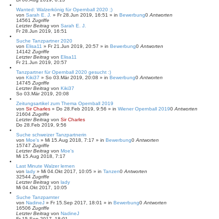
Wanted: Walzerkönig für Opernball 2020 ;)
von
Sarah E. J.
»
Fr 28.Jun 2019, 16:51
» in
Bewerbung
0
Antworten
14561
Zugriffe
Letzter Beitrag
von
Sarah E. J.
Fr 28.Jun 2019, 16:51
Suche Tanzpartner 2020
von
Elisa11
»
Fr 21.Jun 2019, 20:57
» in
Bewerbung
0
Antworten
14142
Zugriffe
Letzter Beitrag
von
Elisa11
Fr 21.Jun 2019, 20:57
Tanzpartner für Opernball 2020 gesucht :)
von
Kiki37
»
So 03.Mär 2019, 20:08
» in
Bewerbung
0
Antworten
14745
Zugriffe
Letzter Beitrag
von
Kiki37
So 03.Mär 2019, 20:08
Zeitungsartikel zum Thema Opernball 2019
von
Sir Charles
»
Do 28.Feb 2019, 9:56
» in
Wiener Opernball 2019
0
Antworten
21604
Zugriffe
Letzter Beitrag
von
Sir Charles
Do 28.Feb 2019, 9:56
Suche schweizer Tanzpartnerin
von
Moe's
»
Mi 15.Aug 2018, 7:17
» in
Bewerbung
0
Antworten
15747
Zugriffe
Letzter Beitrag
von
Moe's
Mi 15.Aug 2018, 7:17
Last Minute Walzer lernen
von
lady
»
Mi 04.Okt 2017, 10:05
» in
Tanzen
0
Antworten
32544
Zugriffe
Letzter Beitrag
von
lady
Mi 04.Okt 2017, 10:05
Suche Tanzparnter
von
NadineJ
»
Fr 15.Sep 2017, 18:01
» in
Bewerbung
0
Antworten
16506
Zugriffe
Letzter Beitrag
von
NadineJ
Fr 15.Sep 2017, 18:01