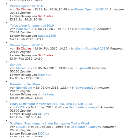
Wiener Opernball 2016
von
Sir Charles
»
Di 19.Jan 2016, 16:40
» in
Wiener Opernball 2016
0
Antworten
30213
Zugriffe
Letzter Beitrag
von
Sir Charles
Di 19.Jan 2016, 16:40
Tanzpartner für opernball 2016
von
isabella1508
»
Sa 14.Feb 2015, 12:17
» in
Bewerbung
0
Antworten
25834
Zugriffe
Letzter Beitrag
von
isabella1508
Sa 14.Feb 2015, 12:17
Wiener Opernball 2015
von
Sir Charles
»
Mi 04.Feb 2015, 14:30
» in
Wiener Opernball 2015
0
Antworten
29419
Zugriffe
Letzter Beitrag
von
Sir Charles
Mi 04.Feb 2015, 14:30
Schuhe
von
Marina St
»
Do 05.Dez 2013, 19:06
» in
Equipment
0
Antworten
50590
Zugriffe
Letzter Beitrag
von
Marina St
Do 05.Dez 2013, 19:06
Bewerbung für Wiener
von
dunkelbunt
»
So 06.Okt 2013, 12:14
» in
Bewerbung
0
Antworten
28165
Zugriffe
Letzter Beitrag
von
dunkelbunt
So 06.Okt 2013, 12:14
Crazy Outfit Night in Wien am FREITAG den 11. Okt. 2013
von
DOCfox
»
Mi 18.Sep 2013, 0:44
» in
Debütanten-Lounge
0
Antworten
51896
Zugriffe
Letzter Beitrag
von
DOCfox
Mi 18.Sep 2013, 0:44
5. Wiener-Trachtenparty in der Bergstation Tirol in Wien!
von
DOCfox
»
Mi 04.Sep 2013, 19:55
» in
Debütanten-Lounge
0
Antworten
26378
Zugriffe
Letzter Beitrag
von
DOCfox
Mi 04.Sep 2013, 19:55