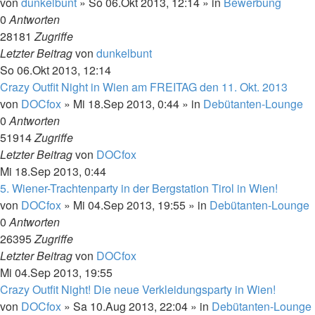
von
dunkelbunt
»
So 06.Okt 2013, 12:14
» in
Bewerbung
0
Antworten
28181
Zugriffe
Letzter Beitrag
von
dunkelbunt
So 06.Okt 2013, 12:14
Crazy Outfit Night in Wien am FREITAG den 11. Okt. 2013
von
DOCfox
»
Mi 18.Sep 2013, 0:44
» in
Debütanten-Lounge
0
Antworten
51914
Zugriffe
Letzter Beitrag
von
DOCfox
Mi 18.Sep 2013, 0:44
5. Wiener-Trachtenparty in der Bergstation Tirol in Wien!
von
DOCfox
»
Mi 04.Sep 2013, 19:55
» in
Debütanten-Lounge
0
Antworten
26395
Zugriffe
Letzter Beitrag
von
DOCfox
Mi 04.Sep 2013, 19:55
Crazy Outfit Night! Die neue Verkleidungsparty in Wien!
von
DOCfox
»
Sa 10.Aug 2013, 22:04
» in
Debütanten-Lounge