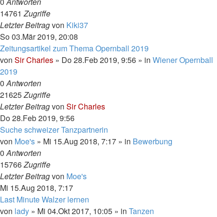
0
Antworten
14761
Zugriffe
Letzter Beitrag
von
Kiki37
So 03.Mär 2019, 20:08
Zeitungsartikel zum Thema Opernball 2019
von
Sir Charles
»
Do 28.Feb 2019, 9:56
» in
Wiener Opernball
2019
0
Antworten
21625
Zugriffe
Letzter Beitrag
von
Sir Charles
Do 28.Feb 2019, 9:56
Suche schweizer Tanzpartnerin
von
Moe's
»
Mi 15.Aug 2018, 7:17
» in
Bewerbung
0
Antworten
15766
Zugriffe
Letzter Beitrag
von
Moe's
Mi 15.Aug 2018, 7:17
Last Minute Walzer lernen
von
lady
»
Mi 04.Okt 2017, 10:05
» in
Tanzen