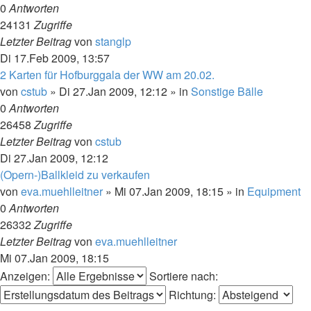
0
Antworten
24131
Zugriffe
Letzter Beitrag
von
stanglp
Di 17.Feb 2009, 13:57
2 Karten für Hofburggala der WW am 20.02.
von
cstub
»
Di 27.Jan 2009, 12:12
» in
Sonstige Bälle
0
Antworten
26458
Zugriffe
Letzter Beitrag
von
cstub
Di 27.Jan 2009, 12:12
(Opern-)Ballkleid zu verkaufen
von
eva.muehlleitner
»
Mi 07.Jan 2009, 18:15
» in
Equipment
0
Antworten
26332
Zugriffe
Letzter Beitrag
von
eva.muehlleitner
Mi 07.Jan 2009, 18:15
Anzeigen:
Sortiere nach:
Richtung: