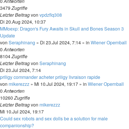
0
Antworten
3479
Zugriffe
Letzter Beitrag
von
vpdzflq308
Di 20.Aug 2024, 10:37
MMoexp: Dragon's Fury Awaits in Skull and Bones Season 3
Update
von
Seraphinang
»
Di 23.Jul 2024, 7:14
» in
Wiener Opernball
0
Antworten
8104
Zugriffe
Letzter Beitrag
von
Seraphinang
Di 23.Jul 2024, 7:14
priligy commander acheter priligy livraison rapide
von
mikerezzz
»
Mi 10.Jul 2024, 19:17
» in
Wiener Opernball
0
Antworten
10260
Zugriffe
Letzter Beitrag
von
mikerezzz
Mi 10.Jul 2024, 19:17
Could sex robots and sex dolls be a solution for male
companionship?