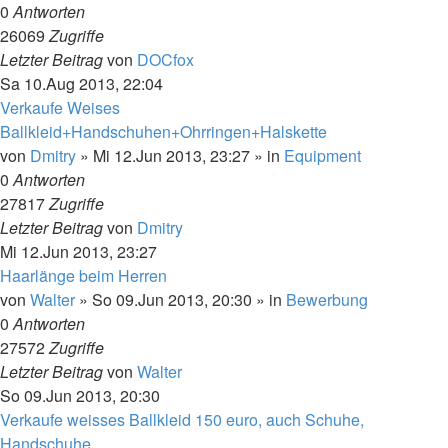
0
Antworten
26069
Zugriffe
Letzter Beitrag
von
DOCfox
Sa 10.Aug 2013, 22:04
Verkaufe Weises
Ballkleid+Handschuhen+Ohrringen+Halskette
von
Dmitry
»
Mi 12.Jun 2013, 23:27
» in
Equipment
0
Antworten
27817
Zugriffe
Letzter Beitrag
von
Dmitry
Mi 12.Jun 2013, 23:27
Haarlänge beim Herren
von
Walter
»
So 09.Jun 2013, 20:30
» in
Bewerbung
0
Antworten
27572
Zugriffe
Letzter Beitrag
von
Walter
So 09.Jun 2013, 20:30
Verkaufe weisses Ballkleid 150 euro, auch Schuhe,
Handschuhe