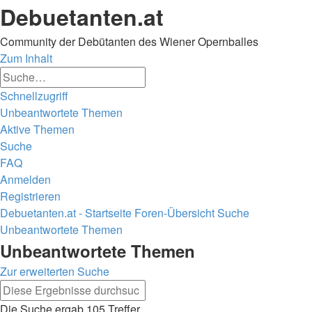
Debuetanten.at
Community der Debütanten des Wiener Opernballes
Zum Inhalt
Erweiterte
Suche
Suche
Schnellzugriff
Unbeantwortete Themen
Aktive Themen
Suche
FAQ
Anmelden
Registrieren
Debuetanten.at - Startseite
Foren-Übersicht
Suche
Unbeantwortete Themen
Suche
Unbeantwortete Themen
Zur erweiterten Suche
Erweiterte
Suche
Suche
Die Suche ergab 105 Treffer