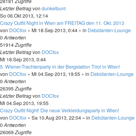
28181
Zugriffe
Letzter Beitrag
von
dunkelbunt
So 06.Okt 2013, 12:14
Crazy Outfit Night in Wien am FREITAG den 11. Okt. 2013
von
DOCfox
»
Mi 18.Sep 2013, 0:44
» in
Debütanten-Lounge
0
Antworten
51914
Zugriffe
Letzter Beitrag
von
DOCfox
Mi 18.Sep 2013, 0:44
5. Wiener-Trachtenparty in der Bergstation Tirol in Wien!
von
DOCfox
»
Mi 04.Sep 2013, 19:55
» in
Debütanten-Lounge
0
Antworten
26395
Zugriffe
Letzter Beitrag
von
DOCfox
Mi 04.Sep 2013, 19:55
Crazy Outfit Night! Die neue Verkleidungsparty in Wien!
von
DOCfox
»
Sa 10.Aug 2013, 22:04
» in
Debütanten-Lounge
0
Antworten
26069
Zugriffe