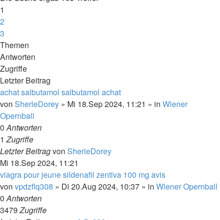
1
2
3
Nächste
Themen
Antworten
Zugriffe
Letzter Beitrag
achat salbutamol salbutamol achat
von
SherieDorey
»
Mi 18.Sep 2024, 11:21
» in
Wiener
Opernball
0
Antworten
1
Zugriffe
Letzter Beitrag
von
SherieDorey
Mi 18.Sep 2024, 11:21
viagra pour jeune sildenafil zentiva 100 mg avis
von
vpdzflq308
»
Di 20.Aug 2024, 10:37
» in
Wiener Opernball
0
Antworten
3479
Zugriffe