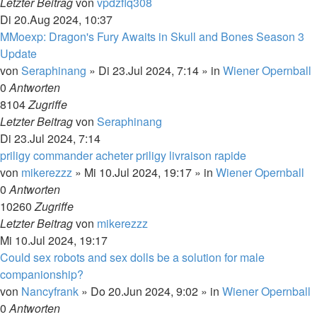
Letzter Beitrag
von
vpdzflq308
Di 20.Aug 2024, 10:37
MMoexp: Dragon's Fury Awaits in Skull and Bones Season 3
Update
von
Seraphinang
»
Di 23.Jul 2024, 7:14
» in
Wiener Opernball
0
Antworten
8104
Zugriffe
Letzter Beitrag
von
Seraphinang
Di 23.Jul 2024, 7:14
priligy commander acheter priligy livraison rapide
von
mikerezzz
»
Mi 10.Jul 2024, 19:17
» in
Wiener Opernball
0
Antworten
10260
Zugriffe
Letzter Beitrag
von
mikerezzz
Mi 10.Jul 2024, 19:17
Could sex robots and sex dolls be a solution for male
companionship?
von
Nancyfrank
»
Do 20.Jun 2024, 9:02
» in
Wiener Opernball
0
Antworten