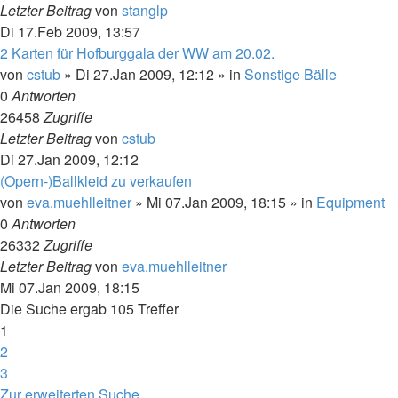
Letzter Beitrag
von
stanglp
Di 17.Feb 2009, 13:57
2 Karten für Hofburggala der WW am 20.02.
von
cstub
»
Di 27.Jan 2009, 12:12
» in
Sonstige Bälle
0
Antworten
26458
Zugriffe
Letzter Beitrag
von
cstub
Di 27.Jan 2009, 12:12
(Opern-)Ballkleid zu verkaufen
von
eva.muehlleitner
»
Mi 07.Jan 2009, 18:15
» in
Equipment
0
Antworten
26332
Zugriffe
Letzter Beitrag
von
eva.muehlleitner
Mi 07.Jan 2009, 18:15
Die Suche ergab 105 Treffer
1
2
3
Nächste
Zur erweiterten Suche