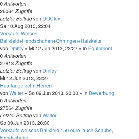
0
Antworten
26064
Zugriffe
Letzter Beitrag
von
DOCfox
Sa 10.Aug 2013, 22:04
Verkaufe Weises
Ballkleid+Handschuhen+Ohrringen+Halskette
von
Dmitry
»
Mi 12.Jun 2013, 23:27
» in
Equipment
0
Antworten
27813
Zugriffe
Letzter Beitrag
von
Dmitry
Mi 12.Jun 2013, 23:27
Haarlänge beim Herren
von
Walter
»
So 09.Jun 2013, 20:30
» in
Bewerbung
0
Antworten
27564
Zugriffe
Letzter Beitrag
von
Walter
So 09.Jun 2013, 20:30
Verkaufe weisses Ballkleid 150 euro, auch Schuhe,
Handschuhe