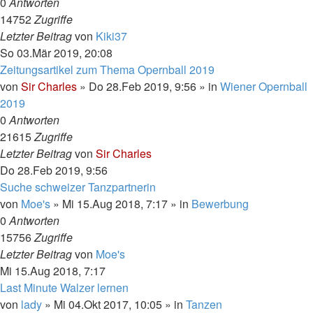
0
Antworten
14752
Zugriffe
Letzter Beitrag
von
Kiki37
So 03.Mär 2019, 20:08
Zeitungsartikel zum Thema Opernball 2019
von
Sir Charles
»
Do 28.Feb 2019, 9:56
» in
Wiener Opernball
2019
0
Antworten
21615
Zugriffe
Letzter Beitrag
von
Sir Charles
Do 28.Feb 2019, 9:56
Suche schweizer Tanzpartnerin
von
Moe's
»
Mi 15.Aug 2018, 7:17
» in
Bewerbung
0
Antworten
15756
Zugriffe
Letzter Beitrag
von
Moe's
Mi 15.Aug 2018, 7:17
Last Minute Walzer lernen
von
lady
»
Mi 04.Okt 2017, 10:05
» in
Tanzen