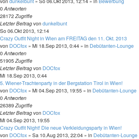
von
dunkelbunt
»
So 06.Okt 2013, 12:14
» in
Bewerbung
0
Antworten
28172
Zugriffe
Letzter Beitrag
von
dunkelbunt
So 06.Okt 2013, 12:14
Crazy Outfit Night in Wien am FREITAG den 11. Okt. 2013
von
DOCfox
»
Mi 18.Sep 2013, 0:44
» in
Debütanten-Lounge
0
Antworten
51905
Zugriffe
Letzter Beitrag
von
DOCfox
Mi 18.Sep 2013, 0:44
5. Wiener-Trachtenparty in der Bergstation Tirol in Wien!
von
DOCfox
»
Mi 04.Sep 2013, 19:55
» in
Debütanten-Lounge
0
Antworten
26389
Zugriffe
Letzter Beitrag
von
DOCfox
Mi 04.Sep 2013, 19:55
Crazy Outfit Night! Die neue Verkleidungsparty in Wien!
von
DOCfox
»
Sa 10.Aug 2013, 22:04
» in
Debütanten-Lounge