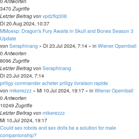
0
Antworten
3470
Zugriffe
Letzter Beitrag
von
vpdzflq308
Di 20.Aug 2024, 10:37
MMoexp: Dragon's Fury Awaits in Skull and Bones Season 3
Update
von
Seraphinang
»
Di 23.Jul 2024, 7:14
» in
Wiener Opernball
0
Antworten
8096
Zugriffe
Letzter Beitrag
von
Seraphinang
Di 23.Jul 2024, 7:14
priligy commander acheter priligy livraison rapide
von
mikerezzz
»
Mi 10.Jul 2024, 19:17
» in
Wiener Opernball
0
Antworten
10249
Zugriffe
Letzter Beitrag
von
mikerezzz
Mi 10.Jul 2024, 19:17
Could sex robots and sex dolls be a solution for male
companionship?