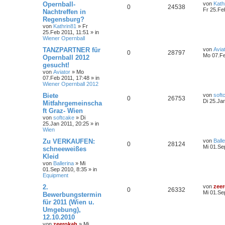
Opernball-
von
Kath
0
24538
Fr 25.Fe
Nachtreffen in
Regensburg?
von
Kathrin81
»
Fr
25.Feb 2011, 11:51
» in
Wiener Opernball
TANZPARTNER für
von
Avia
0
28797
Mo 07.Fe
Opernball 2012
gesucht!
von
Aviator
»
Mo
07.Feb 2011, 17:48
» in
Wiener Opernball 2012
Biete
von
soft
0
26753
Di 25.Ja
Mitfahrgemeinscha
ft Graz- Wien
von
softcake
»
Di
25.Jan 2011, 20:25
» in
Wien
Zu VERKAUFEN:
von
Balle
0
28124
Mi 01.Se
schneeweißes
Kleid
von
Ballerina
»
Mi
01.Sep 2010, 8:35
» in
Equipment
2.
von
zee
0
26332
Mi 01.Se
Bewerbungstermin
für 2011 (Wien u.
Umgebung),
12.10.2010
von
zeerokah
»
Mi