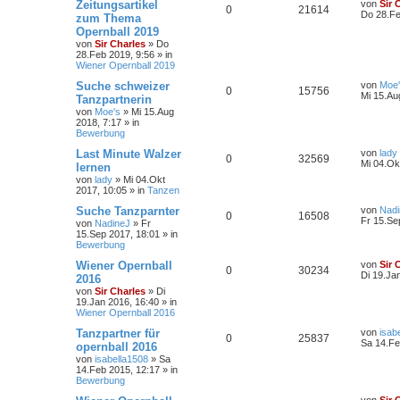
Zeitungsartikel
von
Sir 
0
21614
Do 28.Fe
zum Thema
Opernball 2019
von
Sir Charles
»
Do
28.Feb 2019, 9:56
» in
Wiener Opernball 2019
Suche schweizer
von
Moe
0
15756
Mi 15.Au
Tanzpartnerin
von
Moe's
»
Mi 15.Aug
2018, 7:17
» in
Bewerbung
Last Minute Walzer
von
lady
0
32569
Mi 04.Ok
lernen
von
lady
»
Mi 04.Okt
2017, 10:05
» in
Tanzen
Suche Tanzparnter
von
Nadi
0
16508
Fr 15.Se
von
NadineJ
»
Fr
15.Sep 2017, 18:01
» in
Bewerbung
Wiener Opernball
von
Sir 
0
30234
Di 19.Ja
2016
von
Sir Charles
»
Di
19.Jan 2016, 16:40
» in
Wiener Opernball 2016
Tanzpartner für
von
isab
0
25837
Sa 14.Fe
opernball 2016
von
isabella1508
»
Sa
14.Feb 2015, 12:17
» in
Bewerbung