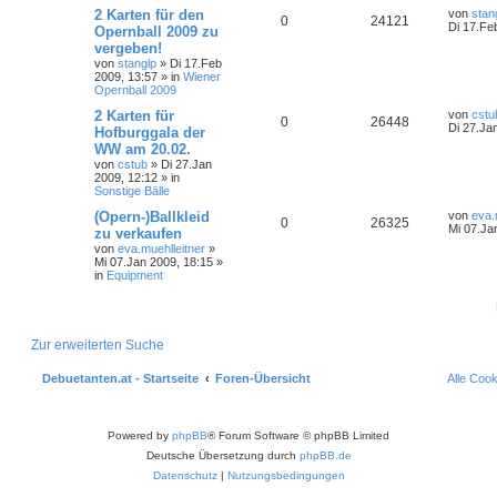
2 Karten für den
von
stan
0
24121
Di 17.Fe
Opernball 2009 zu
vergeben!
von
stanglp
»
Di 17.Feb
2009, 13:57
» in
Wiener
Opernball 2009
2 Karten für
von
cstu
0
26448
Di 27.Ja
Hofburggala der
WW am 20.02.
von
cstub
»
Di 27.Jan
2009, 12:12
» in
Sonstige Bälle
(Opern-)Ballkleid
von
eva.
0
26325
Mi 07.Ja
zu verkaufen
von
eva.muehlleitner
»
Mi 07.Jan 2009, 18:15
»
in
Equipment
Zur erweiterten Suche
Debuetanten.at - Startseite
Foren-Übersicht
Alle Coo
Powered by
phpBB
® Forum Software © phpBB Limited
Deutsche Übersetzung durch
phpBB.de
Datenschutz
|
Nutzungsbedingungen