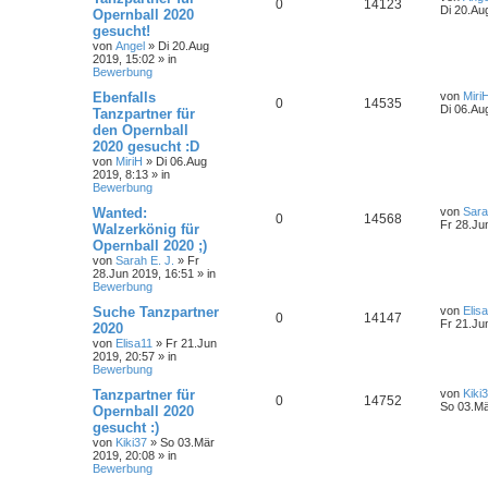
0
14123
Di 20.Au
Opernball 2020
gesucht!
von
Angel
»
Di 20.Aug
2019, 15:02
» in
Bewerbung
Ebenfalls
von
Miri
0
14535
Di 06.Au
Tanzpartner für
den Opernball
2020 gesucht :D
von
MiriH
»
Di 06.Aug
2019, 8:13
» in
Bewerbung
Wanted:
von
Sara
0
14568
Fr 28.Ju
Walzerkönig für
Opernball 2020 ;)
von
Sarah E. J.
»
Fr
28.Jun 2019, 16:51
» in
Bewerbung
Suche Tanzpartner
von
Elis
0
14147
Fr 21.Ju
2020
von
Elisa11
»
Fr 21.Jun
2019, 20:57
» in
Bewerbung
Tanzpartner für
von
Kiki
0
14752
So 03.Mä
Opernball 2020
gesucht :)
von
Kiki37
»
So 03.Mär
2019, 20:08
» in
Bewerbung