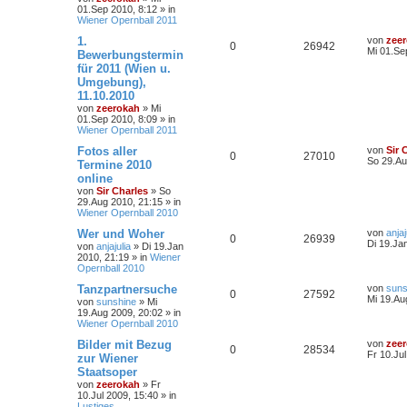
01.Sep 2010, 8:12
» in
Wiener Opernball 2011
1.
von
zee
0
26942
Mi 01.Se
Bewerbungstermin
für 2011 (Wien u.
Umgebung),
11.10.2010
von
zeerokah
»
Mi
01.Sep 2010, 8:09
» in
Wiener Opernball 2011
Fotos aller
von
Sir 
0
27010
So 29.Au
Termine 2010
online
von
Sir Charles
»
So
29.Aug 2010, 21:15
» in
Wiener Opernball 2010
Wer und Woher
von
anjaj
0
26939
Di 19.Ja
von
anjajulia
»
Di 19.Jan
2010, 21:19
» in
Wiener
Opernball 2010
Tanzpartnersuche
von
suns
0
27592
Mi 19.Au
von
sunshine
»
Mi
19.Aug 2009, 20:02
» in
Wiener Opernball 2010
Bilder mit Bezug
von
zee
0
28534
Fr 10.Ju
zur Wiener
Staatsoper
von
zeerokah
»
Fr
10.Jul 2009, 15:40
» in
Lustiges