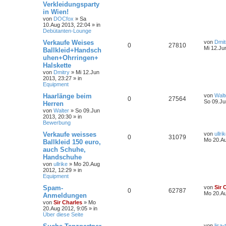
Verkleidungsparty
in Wien!
von
DOCfox
»
Sa
10.Aug 2013, 22:04
» in
Debütanten-Lounge
Verkaufe Weises
von
Dmit
0
27810
Mi 12.Ju
Ballkleid+Handsch
uhen+Ohrringen+
Halskette
von
Dmitry
»
Mi 12.Jun
2013, 23:27
» in
Equipment
Haarlänge beim
von
Walt
0
27564
So 09.Ju
Herren
von
Walter
»
So 09.Jun
2013, 20:30
» in
Bewerbung
Verkaufe weisses
von
ullri
0
31079
Mo 20.Au
Ballkleid 150 euro,
auch Schuhe,
Handschuhe
von
ullrike
»
Mo 20.Aug
2012, 12:29
» in
Equipment
Spam-
von
Sir 
0
62787
Mo 20.Au
Anmeldungen
von
Sir Charles
»
Mo
20.Aug 2012, 9:05
» in
Über diese Seite
von
lisa-t