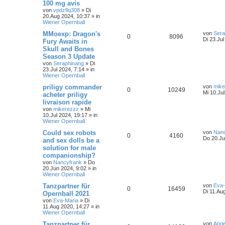
100 mg avis
von
vpdzflq308
»
Di
20.Aug 2024, 10:37
» in
Wiener Opernball
MMoexp: Dragon's
von
Sera
0
8096
Di 23.Jul
Fury Awaits in
Skull and Bones
Season 3 Update
von
Seraphinang
»
Di
23.Jul 2024, 7:14
» in
Wiener Opernball
priligy commander
von
mike
0
10249
Mi 10.Ju
acheter priligy
livraison rapide
von
mikerezzz
»
Mi
10.Jul 2024, 19:17
» in
Wiener Opernball
Could sex robots
von
Nanc
0
4160
Do 20.Ju
and sex dolls be a
solution for male
companionship?
von
Nancyfrank
»
Do
20.Jun 2024, 9:02
» in
Wiener Opernball
Tanzpartner für
von
Eva-
0
16459
Di 11.Au
Opernball 2021
von
Eva-Maria
»
Di
11.Aug 2020, 14:27
» in
Wiener Opernball
Tanzpartner für
von
Ange