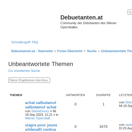
Debuetanten.at
Community der Debütanten des Wiener
Opernballes
Schnellzugriff
FAQ
Debuetanten.at - Startseite
Foren-Übersicht
Suche
Unbeantwortete T
Unbeantwortete Themen
Zur erweiterten Suche
S
E
u
r
c
w
h
e
e
i
THEMEN
ANTWORTEN
ZUGRIFFE
LETZTER
t
e
achat salbutamol
von
Sher
r
0
1
Mi 18.Se
salbutamol achat
t
e
von
SherieDorey
»
Mi
S
18.Sep 2024, 11:21
» in
u
Wiener Opernball
c
viagra pour jeune
von
vpdz
h
0
3470
Di 20.Au
e
sildenafil zentiva