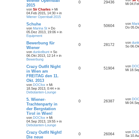
Wiener Opernball
von
Sir 
0
29436
Mi 04.Fe
2015
von
Sir Charles
»
Mi
04.Feb 2015, 14:30
» in
Wiener Opernball 2015
Schuhe
von
Mari
0
50604
Do 05.De
von
Marina St
»
Do
05.Dez 2013, 19:06
» in
Equipment
Bewerbung für
von
dunk
0
28172
So 06.Ok
Wiener
von
dunkelbunt
»
So
06.Okt 2013, 12:14
» in
Bewerbung
Crazy Outfit Night
von
DOC
0
51904
Mi 18.Se
in Wien am
FREITAG den 11.
Okt. 2013
von
DOCfox
»
Mi
18.Sep 2013, 0:44
» in
Debütanten-Lounge
5. Wiener-
von
DOC
0
26387
Mi 04.Se
Trachtenparty in
der Bergstation
Tirol in Wien!
von
DOCfox
»
Mi
04.Sep 2013, 19:55
» in
Debütanten-Lounge
Crazy Outfit Night!
von
DOC
0
26064
Sa 10.Au
Die neue