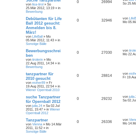
Suche Tanzpartner
0
26994
So 25.Mä
von
lisa-tirol
»
So
25.Mär 2012, 13:19
» in
Bewerbung
Debütanten für Life
von
LifeB
0
32946
Mo 05.Mä
Ball 2012 gesucht:
Anmelden bis 8.
März!
von
LifeBall
»
Mo
05.Mär 2012, 11:43
» in
Sonstige Bälle
Bewerbungsschrei
von
tirol
0
27030
Mo 22.Au
ben
von
tirolerin
»
Mo
22.Aug 2011, 14:34
» in
Bewerbung
tanzpartner für
von
esth
0
28814
Fr 19.Au
2010 gesucht
von
esther89
»
Fr
19.Aug 2011, 22:54
» in
Wiener Opernball 2010
suche Tanzpartner
von
julia
0
29232
Sa 02.Ju
für Opernball 2012
von
julia.24
»
Sa 02.Jul
2011, 15:47
» in
Wiener
Opernball 2012
Tanzpartner
von
Vien
0
26336
Mo 14.Mä
von
Vienna
»
Mo 14.Mär
2011, 11:52
» in
Sonstige Bälle