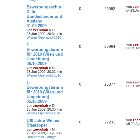
Bewerbungsschlu
von
zee
0
26592
Di 23.Ju
ß für
Bundesländer und
Ausland
01.09.2009
von
zeerokah
»
Di
23.Jun 2009, 20:34
» in
Wiener Opernball 2010
2.
von
zee
0
26964
Di 23.Ju
Bewerbungstermin
für 2010 (Wien und
Umgebung)
06.10.2009
von
zeerokah
»
Di
23.Jun 2009, 20:31
» in
Wiener Opernball 2010
1.
von
zee
0
25377
Di 23.Ju
Bewerbungstermin
für 2010 (Wien und
Umgebung)
05.10.2009
von
zeerokah
»
Di
23.Jun 2009, 20:30
» in
Wiener Opernball 2010
140 Jahre Wiener
von
zee
0
27231
Mi 29.Ap
Staatsoper
von
zeerokah
»
Mi
29.Apr 2009, 18:28
» in
Debütanten-Lounge