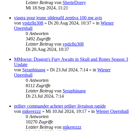
Letzter Beitrag
von
SherieDorey
Mi 18.Sep 2024, 11:21
viagra pour jeune sildenafil zentiva 100 mg avis
von
vpdzflq308
»
Di 20.Aug 2024, 10:37
» in
Wiener
Opernball
0
Antworten
3492
Zugriffe
Letzter Beitrag
von
vpdzflq308
Di 20.Aug 2024, 10:37
MMoexp: Dragon's Fury Awaits in Skull and Bones Season 3
Update
von
Seraphinang
»
Di 23.Jul 2024, 7:14
» in
Wiener
Opernball
0
Antworten
8112
Zugriffe
Letzter Beitrag
von
Seraphinang
Di 23.Jul 2024, 7:14
priligy commander acheter priligy livraison rapide
von
mikerezzz
»
Mi 10.Jul 2024, 19:17
» in
Wiener Opernball
0
Antworten
10270
Zugriffe
Letzter Beitrag
von
mikerezzz