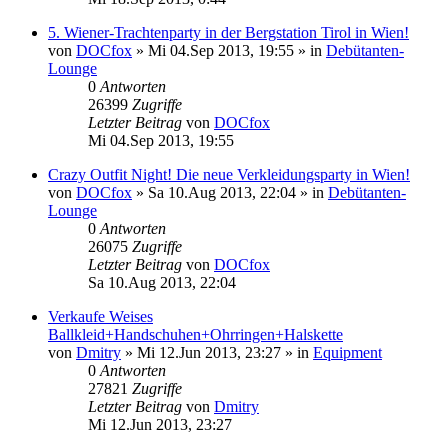
5. Wiener-Trachtenparty in der Bergstation Tirol in Wien!
von
DOCfox
»
Mi 04.Sep 2013, 19:55
» in
Debütanten-
Lounge
0
Antworten
26399
Zugriffe
Letzter Beitrag
von
DOCfox
Mi 04.Sep 2013, 19:55
Crazy Outfit Night! Die neue Verkleidungsparty in Wien!
von
DOCfox
»
Sa 10.Aug 2013, 22:04
» in
Debütanten-
Lounge
0
Antworten
26075
Zugriffe
Letzter Beitrag
von
DOCfox
Sa 10.Aug 2013, 22:04
Verkaufe Weises
Ballkleid+Handschuhen+Ohrringen+Halskette
von
Dmitry
»
Mi 12.Jun 2013, 23:27
» in
Equipment
0
Antworten
27821
Zugriffe
Letzter Beitrag
von
Dmitry
Mi 12.Jun 2013, 23:27