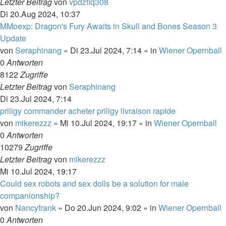
Letzter Beitrag
von
vpdzflq308
Di 20.Aug 2024, 10:37
MMoexp: Dragon's Fury Awaits in Skull and Bones Season 3
Update
von
Seraphinang
»
Di 23.Jul 2024, 7:14
» in
Wiener Opernball
0
Antworten
8122
Zugriffe
Letzter Beitrag
von
Seraphinang
Di 23.Jul 2024, 7:14
priligy commander acheter priligy livraison rapide
von
mikerezzz
»
Mi 10.Jul 2024, 19:17
» in
Wiener Opernball
0
Antworten
10279
Zugriffe
Letzter Beitrag
von
mikerezzz
Mi 10.Jul 2024, 19:17
Could sex robots and sex dolls be a solution for male
companionship?
von
Nancyfrank
»
Do 20.Jun 2024, 9:02
» in
Wiener Opernball
0
Antworten