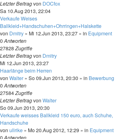
Letzter Beitrag
von
DOCfox
Sa 10.Aug 2013, 22:04
Verkaufe Weises
Ballkleid+Handschuhen+Ohrringen+Halskette
von
Dmitry
»
Mi 12.Jun 2013, 23:27
» in
Equipment
0
Antworten
27828
Zugriffe
Letzter Beitrag
von
Dmitry
Mi 12.Jun 2013, 23:27
Haarlänge beim Herren
von
Walter
»
So 09.Jun 2013, 20:30
» in
Bewerbung
0
Antworten
27584
Zugriffe
Letzter Beitrag
von
Walter
So 09.Jun 2013, 20:30
Verkaufe weisses Ballkleid 150 euro, auch Schuhe,
Handschuhe
von
ullrike
»
Mo 20.Aug 2012, 12:29
» in
Equipment
0
Antworten