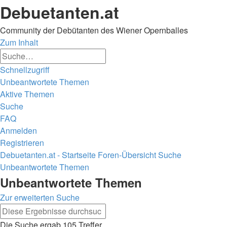
Debuetanten.at
Community der Debütanten des Wiener Opernballes
Zum Inhalt
Erweiterte
Suche
Suche
Schnellzugriff
Unbeantwortete Themen
Aktive Themen
Suche
FAQ
Anmelden
Registrieren
Debuetanten.at - Startseite
Foren-Übersicht
Suche
Unbeantwortete Themen
Suche
Unbeantwortete Themen
Zur erweiterten Suche
Erweiterte
Suche
Suche
Die Suche ergab 105 Treffer