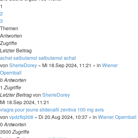
1
2
3
Nächste
Themen
Antworten
Zugriffe
Letzter Beitrag
achat salbutamol salbutamol achat
von
SherieDorey
»
Mi 18.Sep 2024, 11:21
» in
Wiener
Opernball
0
Antworten
1
Zugriffe
Letzter Beitrag
von
SherieDorey
Mi 18.Sep 2024, 11:21
viagra pour jeune sildenafil zentiva 100 mg avis
von
vpdzflq308
»
Di 20.Aug 2024, 10:37
» in
Wiener Opernball
0
Antworten
3500
Zugriffe