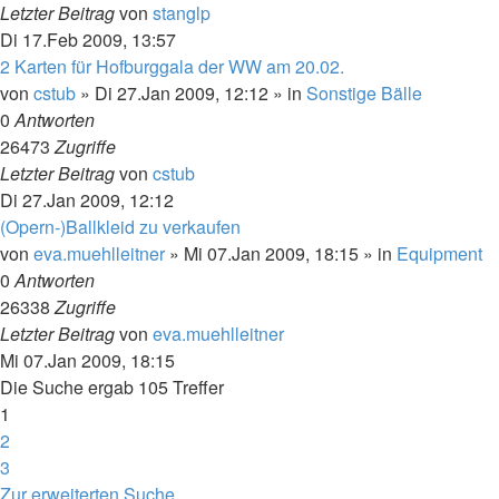
Letzter Beitrag
von
stanglp
Di 17.Feb 2009, 13:57
2 Karten für Hofburggala der WW am 20.02.
von
cstub
»
Di 27.Jan 2009, 12:12
» in
Sonstige Bälle
0
Antworten
26473
Zugriffe
Letzter Beitrag
von
cstub
Di 27.Jan 2009, 12:12
(Opern-)Ballkleid zu verkaufen
von
eva.muehlleitner
»
Mi 07.Jan 2009, 18:15
» in
Equipment
0
Antworten
26338
Zugriffe
Letzter Beitrag
von
eva.muehlleitner
Mi 07.Jan 2009, 18:15
Die Suche ergab 105 Treffer
1
2
3
Nächste
Zur erweiterten Suche