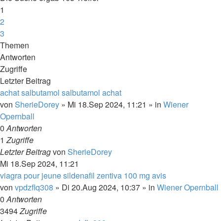
1
2
3
Nächste
Themen
Antworten
Zugriffe
Letzter Beitrag
achat salbutamol salbutamol achat
von
SherieDorey
»
Mi 18.Sep 2024, 11:21
» in
Wiener
Opernball
0
Antworten
1
Zugriffe
Letzter Beitrag
von
SherieDorey
Mi 18.Sep 2024, 11:21
viagra pour jeune sildenafil zentiva 100 mg avis
von
vpdzflq308
»
Di 20.Aug 2024, 10:37
» in
Wiener Opernball
0
Antworten
3494
Zugriffe