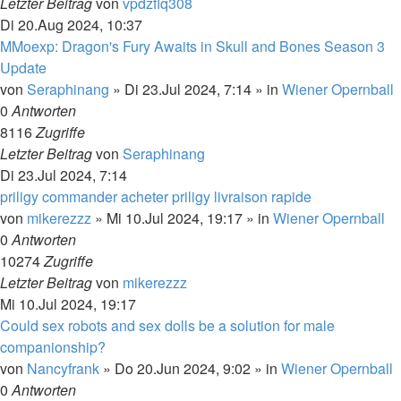
Letzter Beitrag
von
vpdzflq308
Di 20.Aug 2024, 10:37
MMoexp: Dragon's Fury Awaits in Skull and Bones Season 3
Update
von
Seraphinang
»
Di 23.Jul 2024, 7:14
» in
Wiener Opernball
0
Antworten
8116
Zugriffe
Letzter Beitrag
von
Seraphinang
Di 23.Jul 2024, 7:14
priligy commander acheter priligy livraison rapide
von
mikerezzz
»
Mi 10.Jul 2024, 19:17
» in
Wiener Opernball
0
Antworten
10274
Zugriffe
Letzter Beitrag
von
mikerezzz
Mi 10.Jul 2024, 19:17
Could sex robots and sex dolls be a solution for male
companionship?
von
Nancyfrank
»
Do 20.Jun 2024, 9:02
» in
Wiener Opernball
0
Antworten