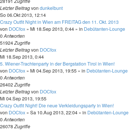
28191
Zugriffe
Letzter Beitrag
von
dunkelbunt
So 06.Okt 2013, 12:14
Crazy Outfit Night in Wien am FREITAG den 11. Okt. 2013
von
DOCfox
»
Mi 18.Sep 2013, 0:44
» in
Debütanten-Lounge
0
Antworten
51924
Zugriffe
Letzter Beitrag
von
DOCfox
Mi 18.Sep 2013, 0:44
5. Wiener-Trachtenparty in der Bergstation Tirol in Wien!
von
DOCfox
»
Mi 04.Sep 2013, 19:55
» in
Debütanten-Lounge
0
Antworten
26402
Zugriffe
Letzter Beitrag
von
DOCfox
Mi 04.Sep 2013, 19:55
Crazy Outfit Night! Die neue Verkleidungsparty in Wien!
von
DOCfox
»
Sa 10.Aug 2013, 22:04
» in
Debütanten-Lounge
0
Antworten
26078
Zugriffe