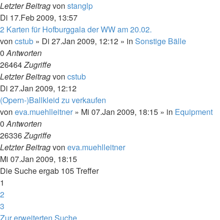
Letzter Beitrag
von
stanglp
Di 17.Feb 2009, 13:57
2 Karten für Hofburggala der WW am 20.02.
von
cstub
»
Di 27.Jan 2009, 12:12
» in
Sonstige Bälle
0
Antworten
26464
Zugriffe
Letzter Beitrag
von
cstub
Di 27.Jan 2009, 12:12
(Opern-)Ballkleid zu verkaufen
von
eva.muehlleitner
»
Mi 07.Jan 2009, 18:15
» in
Equipment
0
Antworten
26336
Zugriffe
Letzter Beitrag
von
eva.muehlleitner
Mi 07.Jan 2009, 18:15
Die Suche ergab 105 Treffer
1
2
3
Nächste
Zur erweiterten Suche