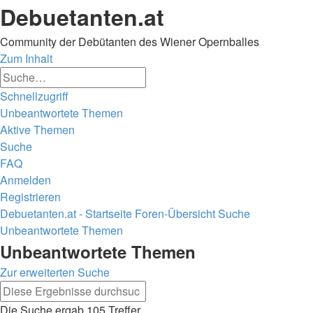
Debuetanten.at
Community der Debütanten des Wiener Opernballes
Zum Inhalt
Erweiterte
Suche
Suche
Schnellzugriff
Unbeantwortete Themen
Aktive Themen
Suche
FAQ
Anmelden
Registrieren
Debuetanten.at - Startseite
Foren-Übersicht
Suche
Unbeantwortete Themen
Suche
Unbeantwortete Themen
Zur erweiterten Suche
Erweiterte
Suche
Suche
Die Suche ergab 105 Treffer