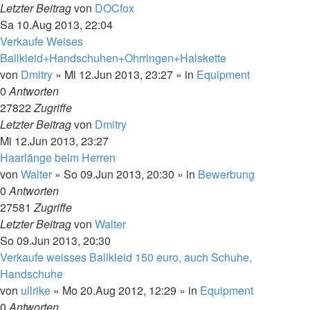
Letzter Beitrag
von
DOCfox
Sa 10.Aug 2013, 22:04
Verkaufe Weises
Ballkleid+Handschuhen+Ohrringen+Halskette
von
Dmitry
»
Mi 12.Jun 2013, 23:27
» in
Equipment
0
Antworten
27822
Zugriffe
Letzter Beitrag
von
Dmitry
Mi 12.Jun 2013, 23:27
Haarlänge beim Herren
von
Walter
»
So 09.Jun 2013, 20:30
» in
Bewerbung
0
Antworten
27581
Zugriffe
Letzter Beitrag
von
Walter
So 09.Jun 2013, 20:30
Verkaufe weisses Ballkleid 150 euro, auch Schuhe,
Handschuhe
von
ullrike
»
Mo 20.Aug 2012, 12:29
» in
Equipment
0
Antworten