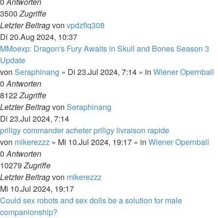
0
Antworten
3500
Zugriffe
Letzter Beitrag
von
vpdzflq308
Di 20.Aug 2024, 10:37
MMoexp: Dragon's Fury Awaits in Skull and Bones Season 3
Update
von
Seraphinang
»
Di 23.Jul 2024, 7:14
» in
Wiener Opernball
0
Antworten
8122
Zugriffe
Letzter Beitrag
von
Seraphinang
Di 23.Jul 2024, 7:14
priligy commander acheter priligy livraison rapide
von
mikerezzz
»
Mi 10.Jul 2024, 19:17
» in
Wiener Opernball
0
Antworten
10279
Zugriffe
Letzter Beitrag
von
mikerezzz
Mi 10.Jul 2024, 19:17
Could sex robots and sex dolls be a solution for male
companionship?