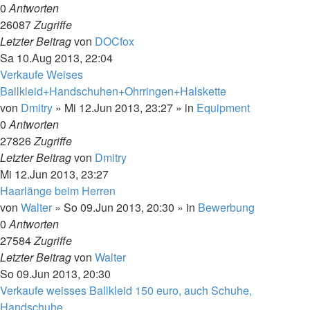
0
Antworten
26087
Zugriffe
Letzter Beitrag
von
DOCfox
Sa 10.Aug 2013, 22:04
Verkaufe Weises
Ballkleid+Handschuhen+Ohrringen+Halskette
von
Dmitry
»
Mi 12.Jun 2013, 23:27
» in
Equipment
0
Antworten
27826
Zugriffe
Letzter Beitrag
von
Dmitry
Mi 12.Jun 2013, 23:27
Haarlänge beim Herren
von
Walter
»
So 09.Jun 2013, 20:30
» in
Bewerbung
0
Antworten
27584
Zugriffe
Letzter Beitrag
von
Walter
So 09.Jun 2013, 20:30
Verkaufe weisses Ballkleid 150 euro, auch Schuhe,
Handschuhe