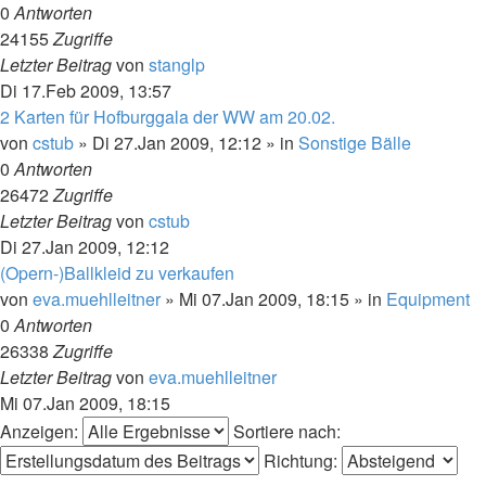
0
Antworten
24155
Zugriffe
Letzter Beitrag
von
stanglp
Di 17.Feb 2009, 13:57
2 Karten für Hofburggala der WW am 20.02.
von
cstub
»
Di 27.Jan 2009, 12:12
» in
Sonstige Bälle
0
Antworten
26472
Zugriffe
Letzter Beitrag
von
cstub
Di 27.Jan 2009, 12:12
(Opern-)Ballkleid zu verkaufen
von
eva.muehlleitner
»
Mi 07.Jan 2009, 18:15
» in
Equipment
0
Antworten
26338
Zugriffe
Letzter Beitrag
von
eva.muehlleitner
Mi 07.Jan 2009, 18:15
Anzeigen:
Sortiere nach:
Richtung: