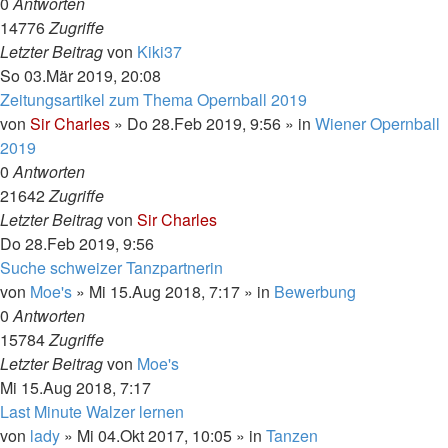
0
Antworten
14776
Zugriffe
Letzter Beitrag
von
Kiki37
So 03.Mär 2019, 20:08
Zeitungsartikel zum Thema Opernball 2019
von
Sir Charles
»
Do 28.Feb 2019, 9:56
» in
Wiener Opernball
2019
0
Antworten
21642
Zugriffe
Letzter Beitrag
von
Sir Charles
Do 28.Feb 2019, 9:56
Suche schweizer Tanzpartnerin
von
Moe's
»
Mi 15.Aug 2018, 7:17
» in
Bewerbung
0
Antworten
15784
Zugriffe
Letzter Beitrag
von
Moe's
Mi 15.Aug 2018, 7:17
Last Minute Walzer lernen
von
lady
»
Mi 04.Okt 2017, 10:05
» in
Tanzen