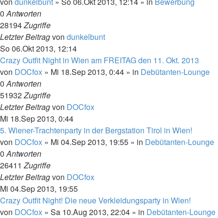
von
dunkelbunt
»
So 06.Okt 2013, 12:14
» in
Bewerbung
0
Antworten
28194
Zugriffe
Letzter Beitrag
von
dunkelbunt
So 06.Okt 2013, 12:14
Crazy Outfit Night in Wien am FREITAG den 11. Okt. 2013
von
DOCfox
»
Mi 18.Sep 2013, 0:44
» in
Debütanten-Lounge
0
Antworten
51932
Zugriffe
Letzter Beitrag
von
DOCfox
Mi 18.Sep 2013, 0:44
5. Wiener-Trachtenparty in der Bergstation Tirol in Wien!
von
DOCfox
»
Mi 04.Sep 2013, 19:55
» in
Debütanten-Lounge
0
Antworten
26411
Zugriffe
Letzter Beitrag
von
DOCfox
Mi 04.Sep 2013, 19:55
Crazy Outfit Night! Die neue Verkleidungsparty in Wien!
von
DOCfox
»
Sa 10.Aug 2013, 22:04
» in
Debütanten-Lounge