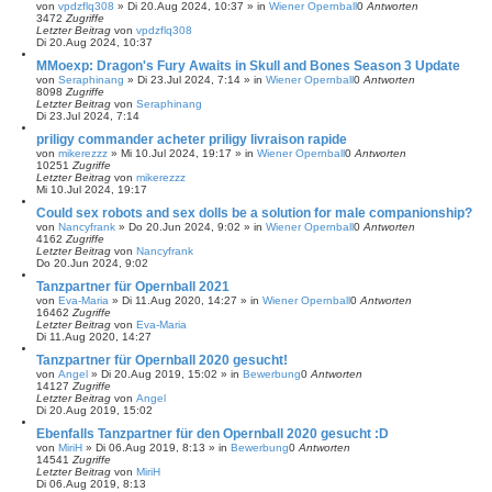
von
vpdzflq308
»
Di 20.Aug 2024, 10:37
» in
Wiener Opernball
0
Antworten
3472
Zugriffe
Letzter Beitrag
von
vpdzflq308
Di 20.Aug 2024, 10:37
MMoexp: Dragon's Fury Awaits in Skull and Bones Season 3 Update
von
Seraphinang
»
Di 23.Jul 2024, 7:14
» in
Wiener Opernball
0
Antworten
8098
Zugriffe
Letzter Beitrag
von
Seraphinang
Di 23.Jul 2024, 7:14
priligy commander acheter priligy livraison rapide
von
mikerezzz
»
Mi 10.Jul 2024, 19:17
» in
Wiener Opernball
0
Antworten
10251
Zugriffe
Letzter Beitrag
von
mikerezzz
Mi 10.Jul 2024, 19:17
Could sex robots and sex dolls be a solution for male companionship?
von
Nancyfrank
»
Do 20.Jun 2024, 9:02
» in
Wiener Opernball
0
Antworten
4162
Zugriffe
Letzter Beitrag
von
Nancyfrank
Do 20.Jun 2024, 9:02
Tanzpartner für Opernball 2021
von
Eva-Maria
»
Di 11.Aug 2020, 14:27
» in
Wiener Opernball
0
Antworten
16462
Zugriffe
Letzter Beitrag
von
Eva-Maria
Di 11.Aug 2020, 14:27
Tanzpartner für Opernball 2020 gesucht!
von
Angel
»
Di 20.Aug 2019, 15:02
» in
Bewerbung
0
Antworten
14127
Zugriffe
Letzter Beitrag
von
Angel
Di 20.Aug 2019, 15:02
Ebenfalls Tanzpartner für den Opernball 2020 gesucht :D
von
MiriH
»
Di 06.Aug 2019, 8:13
» in
Bewerbung
0
Antworten
14541
Zugriffe
Letzter Beitrag
von
MiriH
Di 06.Aug 2019, 8:13