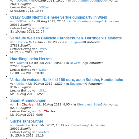
von
DOCfox
»
Mi 04.Sep 2013, 19:55
» in
Debütanten-Lounge
0
Antworten
26391
Zugriffe
Letzter Beitrag
von
DOCfox
Mi 04.Sep 2013, 19:55
Crazy Outfit Night! Die neue Verkleidungsparty in Wien!
von
DOCfox
»
Sa 10.Aug 2013, 22:04
» in
Debütanten-Lounge
0
Antworten
26066
Zugriffe
Letzter Beitrag
von
DOCfox
Sa 10.Aug 2013, 22:04
Verkaufe Weises Ballkleid+Handschuhen+Ohrringen+Halskette
von
Dmitry
»
Mi 12.Jun 2013, 23:27
» in
Equipment
0
Antworten
27813
Zugriffe
Letzter Beitrag
von
Dmitry
Mi 12.Jun 2013, 23:27
Haarlänge beim Herren
von
Walter
»
So 09.Jun 2013, 20:30
» in
Bewerbung
0
Antworten
27566
Zugriffe
Letzter Beitrag
von
Walter
So 09.Jun 2013, 20:30
Verkaufe weisses Ballkleid 150 euro, auch Schuhe, Handschuhe
von
ullrike
»
Mo 20.Aug 2012, 12:29
» in
Equipment
0
Antworten
31079
Zugriffe
Letzter Beitrag
von
ullrike
Mo 20.Aug 2012, 12:29
Spam-Anmeldungen
von
Sir Charles
»
Mo 20.Aug 2012, 9:05
» in
Über diese Seite
0
Antworten
62789
Zugriffe
Letzter Beitrag
von
Sir Charles
Mo 20.Aug 2012, 9:05
Suche Tanzpartner
von
lisa-tirol
»
So 25.Mär 2012, 13:19
» in
Bewerbung
0
Antworten
26996
Zugriffe
Letzter Beitrag
von
lisa-tirol
So 25.Mär 2012, 13:19