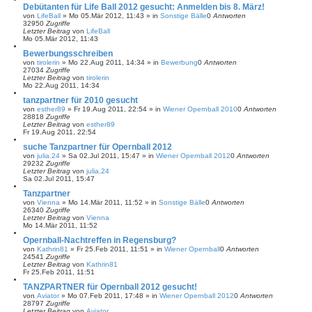
Debütanten für Life Ball 2012 gesucht: Anmelden bis 8. März!
von
LifeBall
»
Mo 05.Mär 2012, 11:43
» in
Sonstige Bälle
0
Antworten
32950
Zugriffe
Letzter Beitrag
von
LifeBall
Mo 05.Mär 2012, 11:43
Bewerbungsschreiben
von
tirolerin
»
Mo 22.Aug 2011, 14:34
» in
Bewerbung
0
Antworten
27034
Zugriffe
Letzter Beitrag
von
tirolerin
Mo 22.Aug 2011, 14:34
tanzpartner für 2010 gesucht
von
esther89
»
Fr 19.Aug 2011, 22:54
» in
Wiener Opernball 2010
0
Antworten
28818
Zugriffe
Letzter Beitrag
von
esther89
Fr 19.Aug 2011, 22:54
suche Tanzpartner für Opernball 2012
von
julia.24
»
Sa 02.Jul 2011, 15:47
» in
Wiener Opernball 2012
0
Antworten
29232
Zugriffe
Letzter Beitrag
von
julia.24
Sa 02.Jul 2011, 15:47
Tanzpartner
von
Vienna
»
Mo 14.Mär 2011, 11:52
» in
Sonstige Bälle
0
Antworten
26340
Zugriffe
Letzter Beitrag
von
Vienna
Mo 14.Mär 2011, 11:52
Opernball-Nachtreffen in Regensburg?
von
Kathrin81
»
Fr 25.Feb 2011, 11:51
» in
Wiener Opernball
0
Antworten
24541
Zugriffe
Letzter Beitrag
von
Kathrin81
Fr 25.Feb 2011, 11:51
TANZPARTNER für Opernball 2012 gesucht!
von
Aviator
»
Mo 07.Feb 2011, 17:48
» in
Wiener Opernball 2012
0
Antworten
28797
Zugriffe
Letzter Beitrag
von
Aviator