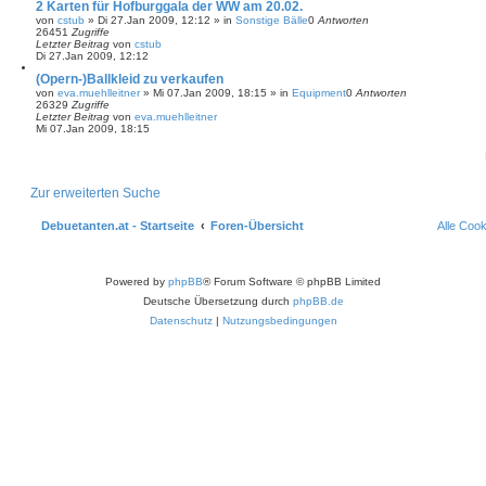
2 Karten für Hofburggala der WW am 20.02.
von
cstub
»
Di 27.Jan 2009, 12:12
» in
Sonstige Bälle
0
Antworten
26451
Zugriffe
Letzter Beitrag
von
cstub
Di 27.Jan 2009, 12:12
(Opern-)Ballkleid zu verkaufen
von
eva.muehlleitner
»
Mi 07.Jan 2009, 18:15
» in
Equipment
0
Antworten
26329
Zugriffe
Letzter Beitrag
von
eva.muehlleitner
Mi 07.Jan 2009, 18:15
Zur erweiterten Suche
Debuetanten.at - Startseite
Foren-Übersicht
Alle Coo
Powered by
phpBB
® Forum Software © phpBB Limited
Deutsche Übersetzung durch
phpBB.de
Datenschutz
|
Nutzungsbedingungen