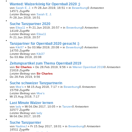
Wanted: Walzerkönig für Opernball 2020 ;)
von
Sarah E. J.
»
Fr 28.Jun 2019, 16:51
» in
Bewerbung
0
Antworten
14571
Zugriffe
Letzter Beitrag
von
Sarah E. J.
Fr 28.Jun 2019, 16:51
Suche Tanzpartner 2020
von
Elisa11
»
Fr 21.Jun 2019, 20:57
» in
Bewerbung
0
Antworten
14149
Zugriffe
Letzter Beitrag
von
Elisa11
Fr 21.Jun 2019, 20:57
Tanzpartner für Opernball 2020 gesucht :)
von
Kiki37
»
So 03.Mär 2019, 20:08
» in
Bewerbung
0
Antworten
14755
Zugriffe
Letzter Beitrag
von
Kiki37
So 03.Mär 2019, 20:08
Zeitungsartikel zum Thema Opernball 2019
von
Sir Charles
»
Do 28.Feb 2019, 9:56
» in
Wiener Opernball 2019
0
Antworten
21616
Zugriffe
Letzter Beitrag
von
Sir Charles
Do 28.Feb 2019, 9:56
Suche schweizer Tanzpartnerin
von
Moe's
»
Mi 15.Aug 2018, 7:17
» in
Bewerbung
0
Antworten
15759
Zugriffe
Letzter Beitrag
von
Moe's
Mi 15.Aug 2018, 7:17
Last Minute Walzer lernen
von
lady
»
Mi 04.Okt 2017, 10:05
» in
Tanzen
0
Antworten
32577
Zugriffe
Letzter Beitrag
von
lady
Mi 04.Okt 2017, 10:05
Suche Tanzparnter
von
NadineJ
»
Fr 15.Sep 2017, 18:01
» in
Bewerbung
0
Antworten
16511
Zugriffe