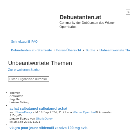
Debuetanten.at
Community der Debütanten des Wiener
Opernballes
Schnellzugriff
FAQ
Debuetanten.at - Startseite
Foren-Übersicht
Suche
Unbeantwortete T
Unbeantwortete Themen
Zur erweiterten Suche
S
E
u
r
c
w
h
e
e
i
Themen
t
Antworten
e
Zugriffe
r
Letzter Beitrag
t
achat salbutamol salbutamol achat
e
von
SherieDorey
»
Mi 18.Sep 2024, 11:21
» in
Wiener Opernball
0
Antworten
S
1
Zugriffe
u
Letzter Beitrag
von
SherieDorey
c
Mi 18.Sep 2024, 11:21
h
e
viagra pour jeune sildenafil zentiva 100 mg avis