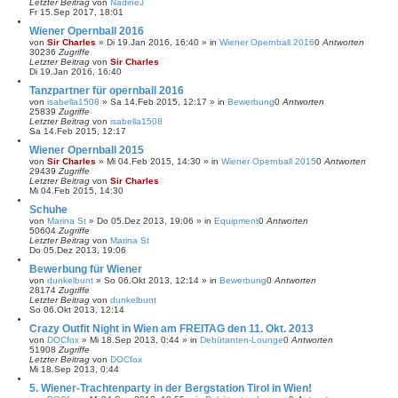
Letzter Beitrag
von
NadineJ
Fr 15.Sep 2017, 18:01
Wiener Opernball 2016
von
Sir Charles
»
Di 19.Jan 2016, 16:40
» in
Wiener Opernball 2016
0
Antworten
30236
Zugriffe
Letzter Beitrag
von
Sir Charles
Di 19.Jan 2016, 16:40
Tanzpartner für opernball 2016
von
isabella1508
»
Sa 14.Feb 2015, 12:17
» in
Bewerbung
0
Antworten
25839
Zugriffe
Letzter Beitrag
von
isabella1508
Sa 14.Feb 2015, 12:17
Wiener Opernball 2015
von
Sir Charles
»
Mi 04.Feb 2015, 14:30
» in
Wiener Opernball 2015
0
Antworten
29439
Zugriffe
Letzter Beitrag
von
Sir Charles
Mi 04.Feb 2015, 14:30
Schuhe
von
Marina St
»
Do 05.Dez 2013, 19:06
» in
Equipment
0
Antworten
50604
Zugriffe
Letzter Beitrag
von
Marina St
Do 05.Dez 2013, 19:06
Bewerbung für Wiener
von
dunkelbunt
»
So 06.Okt 2013, 12:14
» in
Bewerbung
0
Antworten
28174
Zugriffe
Letzter Beitrag
von
dunkelbunt
So 06.Okt 2013, 12:14
Crazy Outfit Night in Wien am FREITAG den 11. Okt. 2013
von
DOCfox
»
Mi 18.Sep 2013, 0:44
» in
Debütanten-Lounge
0
Antworten
51908
Zugriffe
Letzter Beitrag
von
DOCfox
Mi 18.Sep 2013, 0:44
5. Wiener-Trachtenparty in der Bergstation Tirol in Wien!