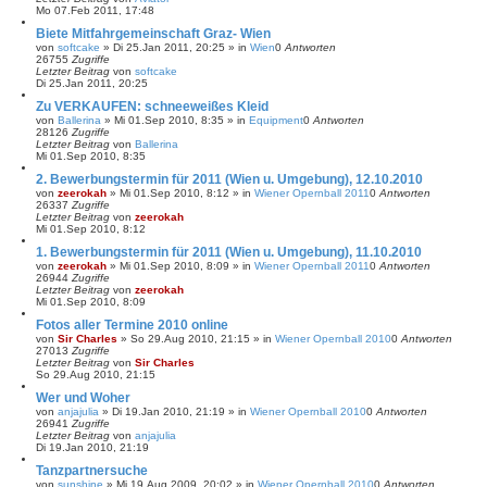
Mo 07.Feb 2011, 17:48
Biete Mitfahrgemeinschaft Graz- Wien
von
softcake
»
Di 25.Jan 2011, 20:25
» in
Wien
0
Antworten
26755
Zugriffe
Letzter Beitrag
von
softcake
Di 25.Jan 2011, 20:25
Zu VERKAUFEN: schneeweißes Kleid
von
Ballerina
»
Mi 01.Sep 2010, 8:35
» in
Equipment
0
Antworten
28126
Zugriffe
Letzter Beitrag
von
Ballerina
Mi 01.Sep 2010, 8:35
2. Bewerbungstermin für 2011 (Wien u. Umgebung), 12.10.2010
von
zeerokah
»
Mi 01.Sep 2010, 8:12
» in
Wiener Opernball 2011
0
Antworten
26337
Zugriffe
Letzter Beitrag
von
zeerokah
Mi 01.Sep 2010, 8:12
1. Bewerbungstermin für 2011 (Wien u. Umgebung), 11.10.2010
von
zeerokah
»
Mi 01.Sep 2010, 8:09
» in
Wiener Opernball 2011
0
Antworten
26944
Zugriffe
Letzter Beitrag
von
zeerokah
Mi 01.Sep 2010, 8:09
Fotos aller Termine 2010 online
von
Sir Charles
»
So 29.Aug 2010, 21:15
» in
Wiener Opernball 2010
0
Antworten
27013
Zugriffe
Letzter Beitrag
von
Sir Charles
So 29.Aug 2010, 21:15
Wer und Woher
von
anjajulia
»
Di 19.Jan 2010, 21:19
» in
Wiener Opernball 2010
0
Antworten
26941
Zugriffe
Letzter Beitrag
von
anjajulia
Di 19.Jan 2010, 21:19
Tanzpartnersuche
von
sunshine
»
Mi 19.Aug 2009, 20:02
» in
Wiener Opernball 2010
0
Antworten