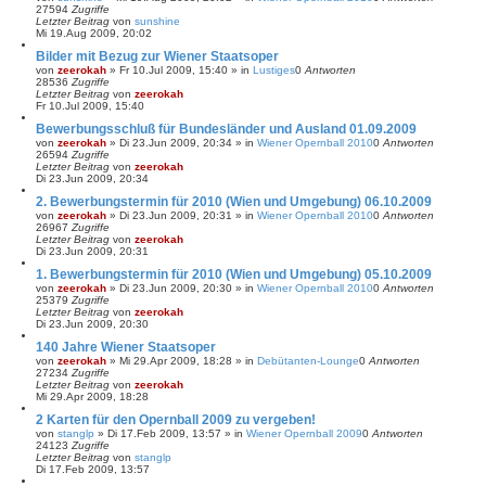
27594
Zugriffe
Letzter Beitrag
von
sunshine
Mi 19.Aug 2009, 20:02
Bilder mit Bezug zur Wiener Staatsoper
von
zeerokah
»
Fr 10.Jul 2009, 15:40
» in
Lustiges
0
Antworten
28536
Zugriffe
Letzter Beitrag
von
zeerokah
Fr 10.Jul 2009, 15:40
Bewerbungsschluß für Bundesländer und Ausland 01.09.2009
von
zeerokah
»
Di 23.Jun 2009, 20:34
» in
Wiener Opernball 2010
0
Antworten
26594
Zugriffe
Letzter Beitrag
von
zeerokah
Di 23.Jun 2009, 20:34
2. Bewerbungstermin für 2010 (Wien und Umgebung) 06.10.2009
von
zeerokah
»
Di 23.Jun 2009, 20:31
» in
Wiener Opernball 2010
0
Antworten
26967
Zugriffe
Letzter Beitrag
von
zeerokah
Di 23.Jun 2009, 20:31
1. Bewerbungstermin für 2010 (Wien und Umgebung) 05.10.2009
von
zeerokah
»
Di 23.Jun 2009, 20:30
» in
Wiener Opernball 2010
0
Antworten
25379
Zugriffe
Letzter Beitrag
von
zeerokah
Di 23.Jun 2009, 20:30
140 Jahre Wiener Staatsoper
von
zeerokah
»
Mi 29.Apr 2009, 18:28
» in
Debütanten-Lounge
0
Antworten
27234
Zugriffe
Letzter Beitrag
von
zeerokah
Mi 29.Apr 2009, 18:28
2 Karten für den Opernball 2009 zu vergeben!
von
stanglp
»
Di 17.Feb 2009, 13:57
» in
Wiener Opernball 2009
0
Antworten
24123
Zugriffe
Letzter Beitrag
von
stanglp
Di 17.Feb 2009, 13:57