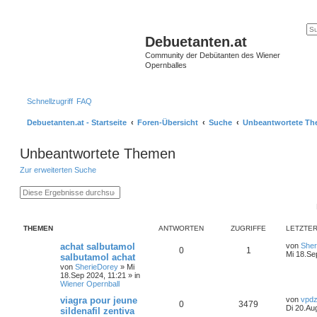
Debuetanten.at
Community der Debütanten des Wiener
Opernballes
Schnellzugriff
FAQ
Debuetanten.at - Startseite
Foren-Übersicht
Suche
Unbeantwortete T
Unbeantwortete Themen
Zur erweiterten Suche
S
E
u
r
c
w
h
e
e
i
THEMEN
ANTWORTEN
ZUGRIFFE
LETZTER
t
e
achat salbutamol
von
Sher
r
0
1
Mi 18.Se
salbutamol achat
t
e
von
SherieDorey
»
Mi
S
18.Sep 2024, 11:21
» in
u
Wiener Opernball
c
viagra pour jeune
von
vpdz
h
0
3479
Di 20.Au
e
sildenafil zentiva