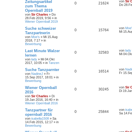
Zeitungsartikel
von
Sir 
0
21624
Do 28.Fe
zum Thema
Opernball 2019
von
Sir Charles
»
Do
28.Feb 2019, 9:56
» in
Wiener Opernball 2019
Suche schweizer
von
Moe
0
15764
Mi 15.Au
Tanzpartnerin
von
Moe's
»
Mi 15.Aug
2018, 7:17
» in
Bewerbung
Last Minute Walzer
von
lady
0
32583
Mi 04.Ok
lernen
von
lady
»
Mi 04.Okt
2017, 10:05
» in
Tanzen
Suche Tanzparnter
von
Nadi
0
16514
Fr 15.Se
von
NadineJ
»
Fr
15.Sep 2017, 18:01
» in
Bewerbung
Wiener Opernball
von
Sir 
0
30245
Di 19.Ja
2016
von
Sir Charles
»
Di
19.Jan 2016, 16:40
» in
Wiener Opernball 2016
Tanzpartner für
von
isab
0
25844
Sa 14.Fe
opernball 2016
von
isabella1508
»
Sa
14.Feb 2015, 12:17
» in
Bewerbung