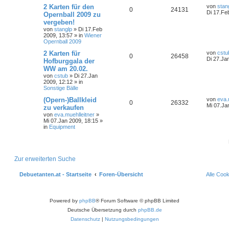
2 Karten für den
von
stan
0
24131
Di 17.Fe
Opernball 2009 zu
vergeben!
von
stanglp
»
Di 17.Feb
2009, 13:57
» in
Wiener
Opernball 2009
2 Karten für
von
cstu
0
26458
Di 27.Ja
Hofburggala der
WW am 20.02.
von
cstub
»
Di 27.Jan
2009, 12:12
» in
Sonstige Bälle
(Opern-)Ballkleid
von
eva.
0
26332
Mi 07.Ja
zu verkaufen
von
eva.muehlleitner
»
Mi 07.Jan 2009, 18:15
»
in
Equipment
Zur erweiterten Suche
Debuetanten.at - Startseite
Foren-Übersicht
Alle Coo
Powered by
phpBB
® Forum Software © phpBB Limited
Deutsche Übersetzung durch
phpBB.de
Datenschutz
|
Nutzungsbedingungen