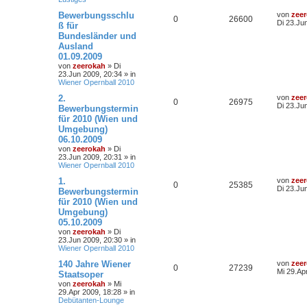
Bewerbungsschlu
von
zee
0
26600
Di 23.Ju
ß für
Bundesländer und
Ausland
01.09.2009
von
zeerokah
»
Di
23.Jun 2009, 20:34
» in
Wiener Opernball 2010
2.
von
zee
0
26975
Di 23.Ju
Bewerbungstermin
für 2010 (Wien und
Umgebung)
06.10.2009
von
zeerokah
»
Di
23.Jun 2009, 20:31
» in
Wiener Opernball 2010
1.
von
zee
0
25385
Di 23.Ju
Bewerbungstermin
für 2010 (Wien und
Umgebung)
05.10.2009
von
zeerokah
»
Di
23.Jun 2009, 20:30
» in
Wiener Opernball 2010
140 Jahre Wiener
von
zee
0
27239
Mi 29.Ap
Staatsoper
von
zeerokah
»
Mi
29.Apr 2009, 18:28
» in
Debütanten-Lounge