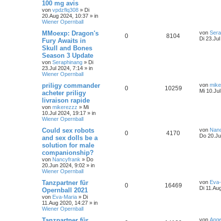
100 mg avis
von
vpdzflq308
»
Di
20.Aug 2024, 10:37
» in
Wiener Opernball
MMoexp: Dragon's
von
Sera
0
8104
Di 23.Jul
Fury Awaits in
Skull and Bones
Season 3 Update
von
Seraphinang
»
Di
23.Jul 2024, 7:14
» in
Wiener Opernball
priligy commander
von
mike
0
10259
Mi 10.Ju
acheter priligy
livraison rapide
von
mikerezzz
»
Mi
10.Jul 2024, 19:17
» in
Wiener Opernball
Could sex robots
von
Nanc
0
4170
Do 20.Ju
and sex dolls be a
solution for male
companionship?
von
Nancyfrank
»
Do
20.Jun 2024, 9:02
» in
Wiener Opernball
Tanzpartner für
von
Eva-
0
16469
Di 11.Au
Opernball 2021
von
Eva-Maria
»
Di
11.Aug 2020, 14:27
» in
Wiener Opernball
Tanzpartner für
von
Ange