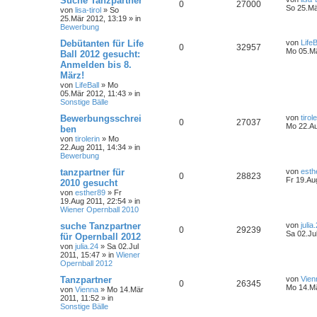
Suche Tanzpartner
0
27000
So 25.Mä
von
lisa-tirol
»
So
25.Mär 2012, 13:19
» in
Bewerbung
Debütanten für Life
von
LifeB
0
32957
Mo 05.Mä
Ball 2012 gesucht:
Anmelden bis 8.
März!
von
LifeBall
»
Mo
05.Mär 2012, 11:43
» in
Sonstige Bälle
Bewerbungsschrei
von
tirol
0
27037
Mo 22.Au
ben
von
tirolerin
»
Mo
22.Aug 2011, 14:34
» in
Bewerbung
tanzpartner für
von
esth
0
28823
Fr 19.Au
2010 gesucht
von
esther89
»
Fr
19.Aug 2011, 22:54
» in
Wiener Opernball 2010
suche Tanzpartner
von
julia
0
29239
Sa 02.Ju
für Opernball 2012
von
julia.24
»
Sa 02.Jul
2011, 15:47
» in
Wiener
Opernball 2012
Tanzpartner
von
Vien
0
26345
Mo 14.Mä
von
Vienna
»
Mo 14.Mär
2011, 11:52
» in
Sonstige Bälle