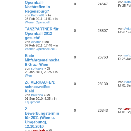
Opernball-
von
Kath
0
24547
Fr 25.Fe
Nachtreffen in
Regensburg?
von
Kathrin81
»
Fr
25.Feb 2011, 11:51
» in
Wiener Opernball
TANZPARTNER für
von
Avia
0
28807
Mo 07.Fe
Opernball 2012
gesucht!
von
Aviator
»
Mo
07.Feb 2011, 17:48
» in
Wiener Opernball 2012
Biete
von
soft
0
26763
Di 25.Ja
Mitfahrgemeinscha
ft Graz- Wien
von
softcake
»
Di
25.Jan 2011, 20:25
» in
Wien
Zu VERKAUFEN:
von
Balle
0
28130
Mi 01.Se
schneeweißes
Kleid
von
Ballerina
»
Mi
01.Sep 2010, 8:35
» in
Equipment
2.
von
zee
0
26343
Mi 01.Se
Bewerbungstermin
für 2011 (Wien u.
Umgebung),
12.10.2010
von
zeerokah
»
Mi