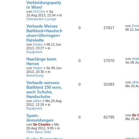
Verkleidungsparty
in Wien!
von
DOCfox
»
Sa
10.Aug 2013, 22:04
» in
Debütanten-Lounge
Verkaufe Weises
von
Dmit
0
27817
Mi 12.Ju
Ballkleid+Handsch
uhen+Ohrringen+
Halskette
von
Dmitry
»
Mi 12.Jun
2013, 23:27
» in
Equipment
Haarlänge beim
von
Walt
0
27570
So 09.Ju
Herren
von
Walter
»
So 09.Jun
2013, 20:30
» in
Bewerbung
Verkaufe weisses
von
ullri
0
31083
Mo 20.Au
Ballkleid 150 euro,
auch Schuhe,
Handschuhe
von
ullrike
»
Mo 20.Aug
2012, 12:29
» in
Equipment
Spam-
von
Sir 
0
62795
Mo 20.Au
Anmeldungen
von
Sir Charles
»
Mo
20.Aug 2012, 9:05
» in
Über diese Seite
von
lisa-t