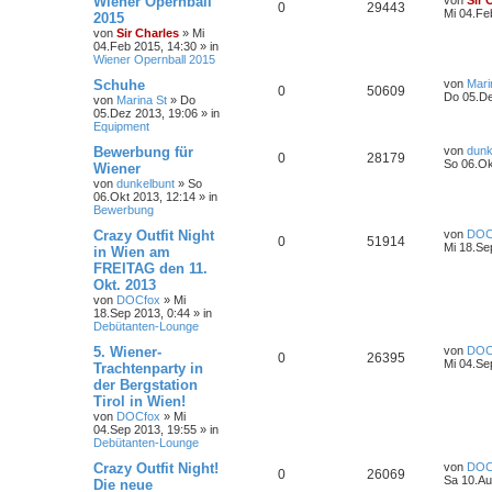
Wiener Opernball
von
Sir 
0
29443
Mi 04.Fe
2015
von
Sir Charles
»
Mi
04.Feb 2015, 14:30
» in
Wiener Opernball 2015
Schuhe
von
Mari
0
50609
Do 05.De
von
Marina St
»
Do
05.Dez 2013, 19:06
» in
Equipment
Bewerbung für
von
dunk
0
28179
So 06.Ok
Wiener
von
dunkelbunt
»
So
06.Okt 2013, 12:14
» in
Bewerbung
Crazy Outfit Night
von
DOC
0
51914
Mi 18.Se
in Wien am
FREITAG den 11.
Okt. 2013
von
DOCfox
»
Mi
18.Sep 2013, 0:44
» in
Debütanten-Lounge
5. Wiener-
von
DOC
0
26395
Mi 04.Se
Trachtenparty in
der Bergstation
Tirol in Wien!
von
DOCfox
»
Mi
04.Sep 2013, 19:55
» in
Debütanten-Lounge
Crazy Outfit Night!
von
DOC
0
26069
Sa 10.Au
Die neue