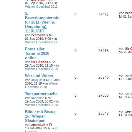
01.Sep 2010, 8:12
» in
Wiener Opernball 2011
1.
von
zee
0
26952
Mi 01.Se
Bewerbungstermin
für 2011 (Wien u.
Umgebung),
11.10.2010
von
zeerokah
»
Mi
01.Sep 2010, 8:09
» in
Wiener Opernball 2011
Fotos aller
von
Sir 
0
27018
So 29.Au
Termine 2010
online
von
Sir Charles
»
So
29.Aug 2010, 21:15
» in
Wiener Opernball 2010
Wer und Woher
von
anjaj
0
26946
Di 19.Ja
von
anjajulia
»
Di 19.Jan
2010, 21:19
» in
Wiener
Opernball 2010
Tanzpartnersuche
von
suns
0
27600
Mi 19.Au
von
sunshine
»
Mi
19.Aug 2009, 20:02
» in
Wiener Opernball 2010
Bilder mit Bezug
von
zee
0
28542
Fr 10.Ju
zur Wiener
Staatsoper
von
zeerokah
»
Fr
10.Jul 2009, 15:40
» in
Lustiges