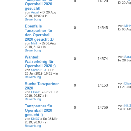
0
14129
Di 20.Au
Opernball 2020
gesucht!
von
Angel
»
Di 20.Aug
2019, 15:02
» in
Bewerbung
Ebenfalls
von
Miri
0
14545
Di 06.Au
Tanzpartner für
den Opernball
2020 gesucht :D
von
MiriH
»
Di 06.Aug
2019, 8:13
» in
Bewerbung
Wanted:
von
Sara
0
14574
Fr 28.Ju
Walzerkönig für
Opernball 2020 ;)
von
Sarah E. J.
»
Fr
28.Jun 2019, 16:51
» in
Bewerbung
Suche Tanzpartner
von
Elis
0
14153
Fr 21.Ju
2020
von
Elisa11
»
Fr 21.Jun
2019, 20:57
» in
Bewerbung
Tanzpartner für
von
Kiki
0
14759
So 03.Mä
Opernball 2020
gesucht :)
von
Kiki37
»
So 03.Mär
2019, 20:08
» in
Bewerbung