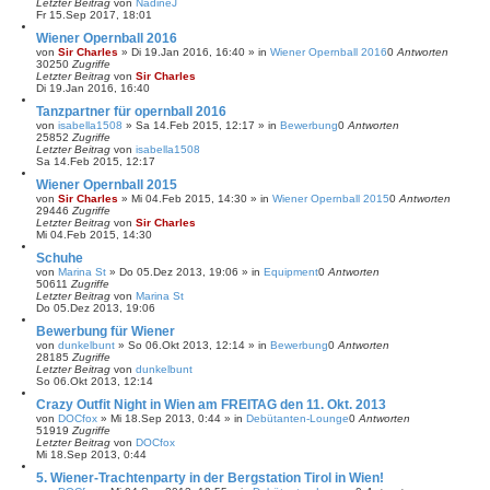
Letzter Beitrag
von
NadineJ
Fr 15.Sep 2017, 18:01
Wiener Opernball 2016
von
Sir Charles
»
Di 19.Jan 2016, 16:40
» in
Wiener Opernball 2016
0
Antworten
30250
Zugriffe
Letzter Beitrag
von
Sir Charles
Di 19.Jan 2016, 16:40
Tanzpartner für opernball 2016
von
isabella1508
»
Sa 14.Feb 2015, 12:17
» in
Bewerbung
0
Antworten
25852
Zugriffe
Letzter Beitrag
von
isabella1508
Sa 14.Feb 2015, 12:17
Wiener Opernball 2015
von
Sir Charles
»
Mi 04.Feb 2015, 14:30
» in
Wiener Opernball 2015
0
Antworten
29446
Zugriffe
Letzter Beitrag
von
Sir Charles
Mi 04.Feb 2015, 14:30
Schuhe
von
Marina St
»
Do 05.Dez 2013, 19:06
» in
Equipment
0
Antworten
50611
Zugriffe
Letzter Beitrag
von
Marina St
Do 05.Dez 2013, 19:06
Bewerbung für Wiener
von
dunkelbunt
»
So 06.Okt 2013, 12:14
» in
Bewerbung
0
Antworten
28185
Zugriffe
Letzter Beitrag
von
dunkelbunt
So 06.Okt 2013, 12:14
Crazy Outfit Night in Wien am FREITAG den 11. Okt. 2013
von
DOCfox
»
Mi 18.Sep 2013, 0:44
» in
Debütanten-Lounge
0
Antworten
51919
Zugriffe
Letzter Beitrag
von
DOCfox
Mi 18.Sep 2013, 0:44
5. Wiener-Trachtenparty in der Bergstation Tirol in Wien!