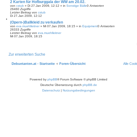
2 Karten für Hofburggala der WW am 20.02.
von
cstub
»
Di 27.Jan 2009, 12:12
» in
Sonstige Bälle
0
Antworten
26460
Zugriffe
Letzter Beitrag
von
cstub
Di 27.Jan 2009, 12:12
(Opern-)Ballkleid zu verkaufen
von
eva.muehlleitner
»
Mi 07.Jan 2009, 18:15
» in
Equipment
0
Antworten
26333
Zugriffe
Letzter Beitrag
von
eva.muehlleitner
Mi 07.Jan 2009, 18:15
Zur erweiterten Suche
Debuetanten.at - Startseite
Foren-Übersicht
Alle Coo
Powered by
phpBB
® Forum Software © phpBB Limited
Deutsche Übersetzung durch
phpBB.de
Datenschutz
|
Nutzungsbedingungen