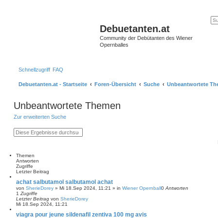
Debuetanten.at
Community der Debütanten des Wiener
Opernballes
Schnellzugriff
FAQ
Debuetanten.at - Startseite
Foren-Übersicht
Suche
Unbeantwortete T
Unbeantwortete Themen
Zur erweiterten Suche
S
E
u
r
c
w
h
e
e
i
Themen
t
Antworten
e
Zugriffe
r
Letzter Beitrag
t
achat salbutamol salbutamol achat
e
von
SherieDorey
»
Mi 18.Sep 2024, 11:21
» in
Wiener Opernball
0
Antworten
S
1
Zugriffe
u
Letzter Beitrag
von
SherieDorey
c
Mi 18.Sep 2024, 11:21
h
e
viagra pour jeune sildenafil zentiva 100 mg avis