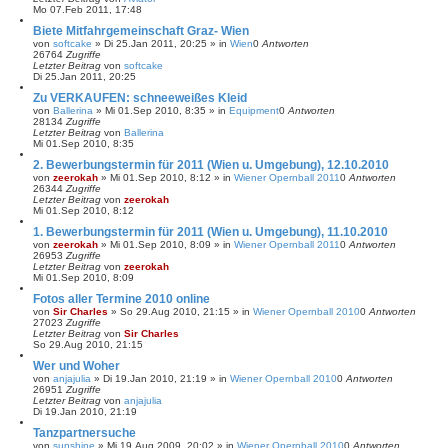
Mo 07.Feb 2011, 17:48
Biete Mitfahrgemeinschaft Graz- Wien
von
softcake
»
Di 25.Jan 2011, 20:25
» in
Wien
0
Antworten
26764
Zugriffe
Letzter Beitrag
von
softcake
Di 25.Jan 2011, 20:25
Zu VERKAUFEN: schneeweißes Kleid
von
Ballerina
»
Mi 01.Sep 2010, 8:35
» in
Equipment
0
Antworten
28134
Zugriffe
Letzter Beitrag
von
Ballerina
Mi 01.Sep 2010, 8:35
2. Bewerbungstermin für 2011 (Wien u. Umgebung), 12.10.2010
von
zeerokah
»
Mi 01.Sep 2010, 8:12
» in
Wiener Opernball 2011
0
Antworten
26344
Zugriffe
Letzter Beitrag
von
zeerokah
Mi 01.Sep 2010, 8:12
1. Bewerbungstermin für 2011 (Wien u. Umgebung), 11.10.2010
von
zeerokah
»
Mi 01.Sep 2010, 8:09
» in
Wiener Opernball 2011
0
Antworten
26953
Zugriffe
Letzter Beitrag
von
zeerokah
Mi 01.Sep 2010, 8:09
Fotos aller Termine 2010 online
von
Sir Charles
»
So 29.Aug 2010, 21:15
» in
Wiener Opernball 2010
0
Antworten
27023
Zugriffe
Letzter Beitrag
von
Sir Charles
So 29.Aug 2010, 21:15
Wer und Woher
von
anjajulia
»
Di 19.Jan 2010, 21:19
» in
Wiener Opernball 2010
0
Antworten
26951
Zugriffe
Letzter Beitrag
von
anjajulia
Di 19.Jan 2010, 21:19
Tanzpartnersuche
von
sunshine
»
Mi 19.Aug 2009, 20:02
» in
Wiener Opernball 2010
0
Antworten