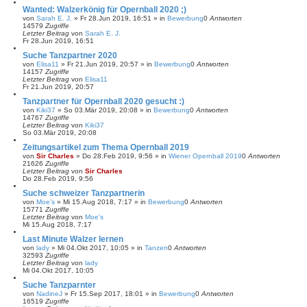
Wanted: Walzerkönig für Opernball 2020 ;)
von
Sarah E. J.
»
Fr 28.Jun 2019, 16:51
» in
Bewerbung
0
Antworten
14579
Zugriffe
Letzter Beitrag
von
Sarah E. J.
Fr 28.Jun 2019, 16:51
Suche Tanzpartner 2020
von
Elisa11
»
Fr 21.Jun 2019, 20:57
» in
Bewerbung
0
Antworten
14157
Zugriffe
Letzter Beitrag
von
Elisa11
Fr 21.Jun 2019, 20:57
Tanzpartner für Opernball 2020 gesucht :)
von
Kiki37
»
So 03.Mär 2019, 20:08
» in
Bewerbung
0
Antworten
14767
Zugriffe
Letzter Beitrag
von
Kiki37
So 03.Mär 2019, 20:08
Zeitungsartikel zum Thema Opernball 2019
von
Sir Charles
»
Do 28.Feb 2019, 9:56
» in
Wiener Opernball 2019
0
Antworten
21626
Zugriffe
Letzter Beitrag
von
Sir Charles
Do 28.Feb 2019, 9:56
Suche schweizer Tanzpartnerin
von
Moe's
»
Mi 15.Aug 2018, 7:17
» in
Bewerbung
0
Antworten
15771
Zugriffe
Letzter Beitrag
von
Moe's
Mi 15.Aug 2018, 7:17
Last Minute Walzer lernen
von
lady
»
Mi 04.Okt 2017, 10:05
» in
Tanzen
0
Antworten
32593
Zugriffe
Letzter Beitrag
von
lady
Mi 04.Okt 2017, 10:05
Suche Tanzparnter
von
NadineJ
»
Fr 15.Sep 2017, 18:01
» in
Bewerbung
0
Antworten
16519
Zugriffe