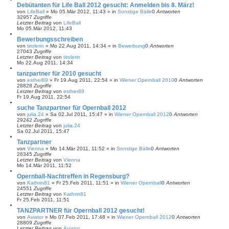
Debütanten für Life Ball 2012 gesucht: Anmelden bis 8. März!
von
LifeBall
»
Mo 05.Mär 2012, 11:43
» in
Sonstige Bälle
0
Antworten
32957
Zugriffe
Letzter Beitrag
von
LifeBall
Mo 05.Mär 2012, 11:43
Bewerbungsschreiben
von
tirolerin
»
Mo 22.Aug 2011, 14:34
» in
Bewerbung
0
Antworten
27043
Zugriffe
Letzter Beitrag
von
tirolerin
Mo 22.Aug 2011, 14:34
tanzpartner für 2010 gesucht
von
esther89
»
Fr 19.Aug 2011, 22:54
» in
Wiener Opernball 2010
0
Antworten
28828
Zugriffe
Letzter Beitrag
von
esther89
Fr 19.Aug 2011, 22:54
suche Tanzpartner für Opernball 2012
von
julia.24
»
Sa 02.Jul 2011, 15:47
» in
Wiener Opernball 2012
0
Antworten
29242
Zugriffe
Letzter Beitrag
von
julia.24
Sa 02.Jul 2011, 15:47
Tanzpartner
von
Vienna
»
Mo 14.Mär 2011, 11:52
» in
Sonstige Bälle
0
Antworten
26345
Zugriffe
Letzter Beitrag
von
Vienna
Mo 14.Mär 2011, 11:52
Opernball-Nachtreffen in Regensburg?
von
Kathrin81
»
Fr 25.Feb 2011, 11:51
» in
Wiener Opernball
0
Antworten
24551
Zugriffe
Letzter Beitrag
von
Kathrin81
Fr 25.Feb 2011, 11:51
TANZPARTNER für Opernball 2012 gesucht!
von
Aviator
»
Mo 07.Feb 2011, 17:48
» in
Wiener Opernball 2012
0
Antworten
28809
Zugriffe
Letzter Beitrag
von
Aviator