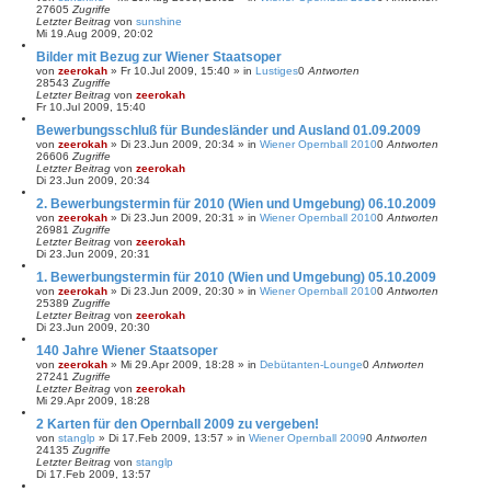
27605
Zugriffe
Letzter Beitrag
von
sunshine
Mi 19.Aug 2009, 20:02
Bilder mit Bezug zur Wiener Staatsoper
von
zeerokah
»
Fr 10.Jul 2009, 15:40
» in
Lustiges
0
Antworten
28543
Zugriffe
Letzter Beitrag
von
zeerokah
Fr 10.Jul 2009, 15:40
Bewerbungsschluß für Bundesländer und Ausland 01.09.2009
von
zeerokah
»
Di 23.Jun 2009, 20:34
» in
Wiener Opernball 2010
0
Antworten
26606
Zugriffe
Letzter Beitrag
von
zeerokah
Di 23.Jun 2009, 20:34
2. Bewerbungstermin für 2010 (Wien und Umgebung) 06.10.2009
von
zeerokah
»
Di 23.Jun 2009, 20:31
» in
Wiener Opernball 2010
0
Antworten
26981
Zugriffe
Letzter Beitrag
von
zeerokah
Di 23.Jun 2009, 20:31
1. Bewerbungstermin für 2010 (Wien und Umgebung) 05.10.2009
von
zeerokah
»
Di 23.Jun 2009, 20:30
» in
Wiener Opernball 2010
0
Antworten
25389
Zugriffe
Letzter Beitrag
von
zeerokah
Di 23.Jun 2009, 20:30
140 Jahre Wiener Staatsoper
von
zeerokah
»
Mi 29.Apr 2009, 18:28
» in
Debütanten-Lounge
0
Antworten
27241
Zugriffe
Letzter Beitrag
von
zeerokah
Mi 29.Apr 2009, 18:28
2 Karten für den Opernball 2009 zu vergeben!
von
stanglp
»
Di 17.Feb 2009, 13:57
» in
Wiener Opernball 2009
0
Antworten
24135
Zugriffe
Letzter Beitrag
von
stanglp
Di 17.Feb 2009, 13:57