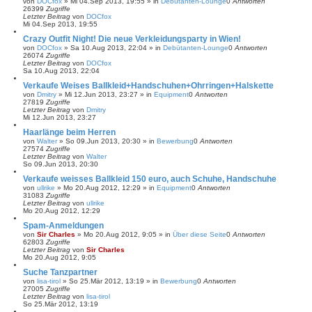
von
DOCfox
»
Mi 04.Sep 2013, 19:55
» in
Debütanten-Lounge
0
Antworten
26399
Zugriffe
Letzter Beitrag
von
DOCfox
Mi 04.Sep 2013, 19:55
Crazy Outfit Night! Die neue Verkleidungsparty in Wien!
von
DOCfox
»
Sa 10.Aug 2013, 22:04
» in
Debütanten-Lounge
0
Antworten
26074
Zugriffe
Letzter Beitrag
von
DOCfox
Sa 10.Aug 2013, 22:04
Verkaufe Weises Ballkleid+Handschuhen+Ohrringen+Halskette
von
Dmitry
»
Mi 12.Jun 2013, 23:27
» in
Equipment
0
Antworten
27819
Zugriffe
Letzter Beitrag
von
Dmitry
Mi 12.Jun 2013, 23:27
Haarlänge beim Herren
von
Walter
»
So 09.Jun 2013, 20:30
» in
Bewerbung
0
Antworten
27574
Zugriffe
Letzter Beitrag
von
Walter
So 09.Jun 2013, 20:30
Verkaufe weisses Ballkleid 150 euro, auch Schuhe, Handschuhe
von
ullrike
»
Mo 20.Aug 2012, 12:29
» in
Equipment
0
Antworten
31083
Zugriffe
Letzter Beitrag
von
ullrike
Mo 20.Aug 2012, 12:29
Spam-Anmeldungen
von
Sir Charles
»
Mo 20.Aug 2012, 9:05
» in
Über diese Seite
0
Antworten
62803
Zugriffe
Letzter Beitrag
von
Sir Charles
Mo 20.Aug 2012, 9:05
Suche Tanzpartner
von
lisa-tirol
»
So 25.Mär 2012, 13:19
» in
Bewerbung
0
Antworten
27005
Zugriffe
Letzter Beitrag
von
lisa-tirol
So 25.Mär 2012, 13:19