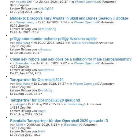
von
vpdzflq308
»
Di 20.Aug 2024, 10:37
» in
Wiener Opernball
0
Antworten
3488
Zugriffe
Letzter Beitrag
von
vpdzflq308
Di 20.Aug 2024, 10:37
MMoexp: Dragon's Fury Awaits in Skull and Bones Season 3 Update
von
Seraphinang
»
Di 23.Jul 2024, 7:14
» in
Wiener Opernball
0
Antworten
8109
Zugriffe
Letzter Beitrag
von
Seraphinang
Di 23.Jul 2024, 7:14
priligy commander acheter priligy livraison rapide
von
mikerezzz
»
Mi 10.Jul 2024, 19:17
» in
Wiener Opernball
0
Antworten
10266
Zugriffe
Letzter Beitrag
von
mikerezzz
Mi 10.Jul 2024, 19:17
Could sex robots and sex dolls be a solution for male companionship?
von
Nancyfrank
»
Do 20.Jun 2024, 9:02
» in
Wiener Opernball
0
Antworten
4175
Zugriffe
Letzter Beitrag
von
Nancyfrank
Do 20.Jun 2024, 9:02
Tanzpartner für Opernball 2021
von
Eva-Maria
»
Di 11.Aug 2020, 14:27
» in
Wiener Opernball
0
Antworten
16475
Zugriffe
Letzter Beitrag
von
Eva-Maria
Di 11.Aug 2020, 14:27
Tanzpartner für Opernball 2020 gesucht!
von
Angel
»
Di 20.Aug 2019, 15:02
» in
Bewerbung
0
Antworten
14134
Zugriffe
Letzter Beitrag
von
Angel
Di 20.Aug 2019, 15:02
Ebenfalls Tanzpartner für den Opernball 2020 gesucht :D
von
MiriH
»
Di 06.Aug 2019, 8:13
» in
Bewerbung
0
Antworten
14551
Zugriffe
Letzter Beitrag
von
MiriH
Di 06.Aug 2019, 8:13