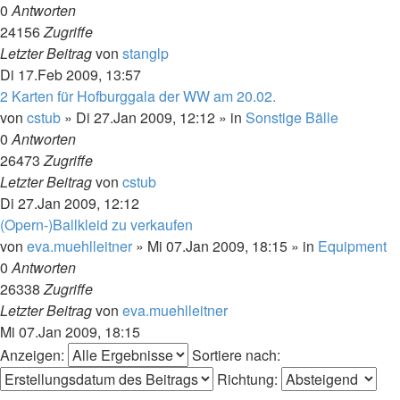
0
Antworten
24156
Zugriffe
Letzter Beitrag
von
stanglp
Di 17.Feb 2009, 13:57
2 Karten für Hofburggala der WW am 20.02.
von
cstub
»
Di 27.Jan 2009, 12:12
» in
Sonstige Bälle
0
Antworten
26473
Zugriffe
Letzter Beitrag
von
cstub
Di 27.Jan 2009, 12:12
(Opern-)Ballkleid zu verkaufen
von
eva.muehlleitner
»
Mi 07.Jan 2009, 18:15
» in
Equipment
0
Antworten
26338
Zugriffe
Letzter Beitrag
von
eva.muehlleitner
Mi 07.Jan 2009, 18:15
Anzeigen:
Sortiere nach:
Richtung: