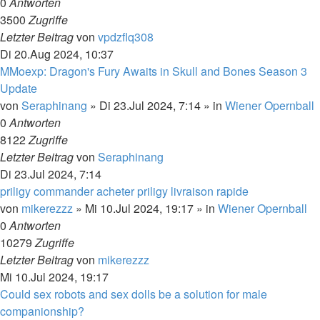
0
Antworten
3500
Zugriffe
Letzter Beitrag
von
vpdzflq308
Di 20.Aug 2024, 10:37
MMoexp: Dragon's Fury Awaits in Skull and Bones Season 3
Update
von
Seraphinang
»
Di 23.Jul 2024, 7:14
» in
Wiener Opernball
0
Antworten
8122
Zugriffe
Letzter Beitrag
von
Seraphinang
Di 23.Jul 2024, 7:14
priligy commander acheter priligy livraison rapide
von
mikerezzz
»
Mi 10.Jul 2024, 19:17
» in
Wiener Opernball
0
Antworten
10279
Zugriffe
Letzter Beitrag
von
mikerezzz
Mi 10.Jul 2024, 19:17
Could sex robots and sex dolls be a solution for male
companionship?