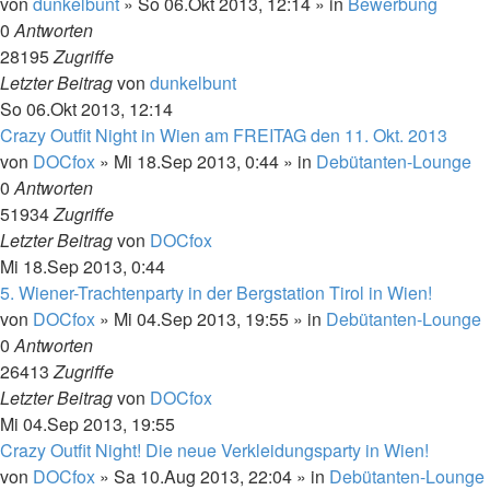
von
dunkelbunt
»
So 06.Okt 2013, 12:14
» in
Bewerbung
0
Antworten
28195
Zugriffe
Letzter Beitrag
von
dunkelbunt
So 06.Okt 2013, 12:14
Crazy Outfit Night in Wien am FREITAG den 11. Okt. 2013
von
DOCfox
»
Mi 18.Sep 2013, 0:44
» in
Debütanten-Lounge
0
Antworten
51934
Zugriffe
Letzter Beitrag
von
DOCfox
Mi 18.Sep 2013, 0:44
5. Wiener-Trachtenparty in der Bergstation Tirol in Wien!
von
DOCfox
»
Mi 04.Sep 2013, 19:55
» in
Debütanten-Lounge
0
Antworten
26413
Zugriffe
Letzter Beitrag
von
DOCfox
Mi 04.Sep 2013, 19:55
Crazy Outfit Night! Die neue Verkleidungsparty in Wien!
von
DOCfox
»
Sa 10.Aug 2013, 22:04
» in
Debütanten-Lounge