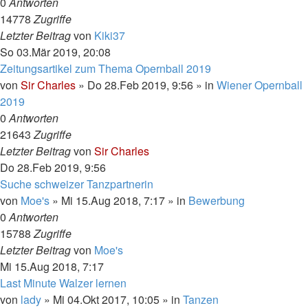
0
Antworten
14778
Zugriffe
Letzter Beitrag
von
Kiki37
So 03.Mär 2019, 20:08
Zeitungsartikel zum Thema Opernball 2019
von
Sir Charles
»
Do 28.Feb 2019, 9:56
» in
Wiener Opernball
2019
0
Antworten
21643
Zugriffe
Letzter Beitrag
von
Sir Charles
Do 28.Feb 2019, 9:56
Suche schweizer Tanzpartnerin
von
Moe's
»
Mi 15.Aug 2018, 7:17
» in
Bewerbung
0
Antworten
15788
Zugriffe
Letzter Beitrag
von
Moe's
Mi 15.Aug 2018, 7:17
Last Minute Walzer lernen
von
lady
»
Mi 04.Okt 2017, 10:05
» in
Tanzen