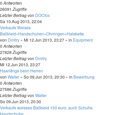
0
Antworten
26091
Zugriffe
Letzter Beitrag
von
DOCfox
Sa 10.Aug 2013, 22:04
Verkaufe Weises
Ballkleid+Handschuhen+Ohrringen+Halskette
von
Dmitry
»
Mi 12.Jun 2013, 23:27
» in
Equipment
0
Antworten
27828
Zugriffe
Letzter Beitrag
von
Dmitry
Mi 12.Jun 2013, 23:27
Haarlänge beim Herren
von
Walter
»
So 09.Jun 2013, 20:30
» in
Bewerbung
0
Antworten
27586
Zugriffe
Letzter Beitrag
von
Walter
So 09.Jun 2013, 20:30
Verkaufe weisses Ballkleid 150 euro, auch Schuhe,
Handschuhe