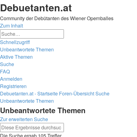
Debuetanten.at
Community der Debütanten des Wiener Opernballes
Zum Inhalt
Erweiterte
Suche
Suche
Schnellzugriff
Unbeantwortete Themen
Aktive Themen
Suche
FAQ
Anmelden
Registrieren
Debuetanten.at - Startseite
Foren-Übersicht
Suche
Unbeantwortete Themen
Suche
Unbeantwortete Themen
Zur erweiterten Suche
Erweiterte
Suche
Suche
Die Suche ergab 105 Treffer