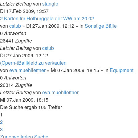
Letzter Beitrag
von
stanglp
Di 17.Feb 2009, 13:57
2 Karten für Hofburggala der WW am 20.02.
von
cstub
»
Di 27.Jan 2009, 12:12
» in
Sonstige Bälle
0
Antworten
26441
Zugriffe
Letzter Beitrag
von
cstub
Di 27.Jan 2009, 12:12
(Opern-)Ballkleid zu verkaufen
von
eva.muehlleitner
»
Mi 07.Jan 2009, 18:15
» in
Equipment
0
Antworten
26314
Zugriffe
Letzter Beitrag
von
eva.muehlleitner
Mi 07.Jan 2009, 18:15
Die Suche ergab 105 Treffer
1
2
3
Nächste
Zur erweiterten Suche