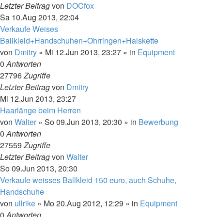
Letzter Beitrag
von
DOCfox
Sa 10.Aug 2013, 22:04
Verkaufe Weises
Ballkleid+Handschuhen+Ohrringen+Halskette
von
Dmitry
»
Mi 12.Jun 2013, 23:27
» in
Equipment
0
Antworten
27796
Zugriffe
Letzter Beitrag
von
Dmitry
Mi 12.Jun 2013, 23:27
Haarlänge beim Herren
von
Walter
»
So 09.Jun 2013, 20:30
» in
Bewerbung
0
Antworten
27559
Zugriffe
Letzter Beitrag
von
Walter
So 09.Jun 2013, 20:30
Verkaufe weisses Ballkleid 150 euro, auch Schuhe,
Handschuhe
von
ullrike
»
Mo 20.Aug 2012, 12:29
» in
Equipment
0
Antworten