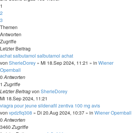
1
2
3
Nächste
Themen
Antworten
Zugriffe
Letzter Beitrag
achat salbutamol salbutamol achat
von
SherieDorey
»
Mi 18.Sep 2024, 11:21
» in
Wiener
Opernball
0
Antworten
1
Zugriffe
Letzter Beitrag
von
SherieDorey
Mi 18.Sep 2024, 11:21
viagra pour jeune sildenafil zentiva 100 mg avis
von
vpdzflq308
»
Di 20.Aug 2024, 10:37
» in
Wiener Opernball
0
Antworten
3460
Zugriffe