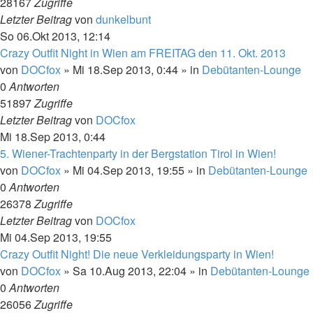
28167
Zugriffe
Letzter Beitrag
von
dunkelbunt
So 06.Okt 2013, 12:14
Crazy Outfit Night in Wien am FREITAG den 11. Okt. 2013
von
DOCfox
»
Mi 18.Sep 2013, 0:44
» in
Debütanten-Lounge
0
Antworten
51897
Zugriffe
Letzter Beitrag
von
DOCfox
Mi 18.Sep 2013, 0:44
5. Wiener-Trachtenparty in der Bergstation Tirol in Wien!
von
DOCfox
»
Mi 04.Sep 2013, 19:55
» in
Debütanten-Lounge
0
Antworten
26378
Zugriffe
Letzter Beitrag
von
DOCfox
Mi 04.Sep 2013, 19:55
Crazy Outfit Night! Die neue Verkleidungsparty in Wien!
von
DOCfox
»
Sa 10.Aug 2013, 22:04
» in
Debütanten-Lounge
0
Antworten
26056
Zugriffe