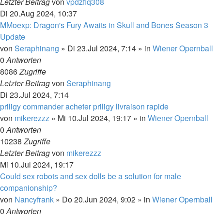
Letzter Beitrag
von
vpdzflq308
Di 20.Aug 2024, 10:37
MMoexp: Dragon's Fury Awaits in Skull and Bones Season 3
Update
von
Seraphinang
»
Di 23.Jul 2024, 7:14
» in
Wiener Opernball
0
Antworten
8086
Zugriffe
Letzter Beitrag
von
Seraphinang
Di 23.Jul 2024, 7:14
priligy commander acheter priligy livraison rapide
von
mikerezzz
»
Mi 10.Jul 2024, 19:17
» in
Wiener Opernball
0
Antworten
10238
Zugriffe
Letzter Beitrag
von
mikerezzz
Mi 10.Jul 2024, 19:17
Could sex robots and sex dolls be a solution for male
companionship?
von
Nancyfrank
»
Do 20.Jun 2024, 9:02
» in
Wiener Opernball
0
Antworten