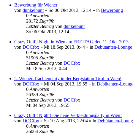
Bewerbung für Wiener
von
dunkelbunt
»
So 06.Okt 2013, 12:14
» in
Bewerbung
0
Antworten
28172
Zugriffe
Letzter Beitrag
von
dunkelbunt
So 06.Okt 2013, 12:14
Crazy Outfit Night in Wien am FREITAG den 11. Okt. 2013
von
DOCfox
»
Mi 18.Sep 2013, 0:44
» in
Debütanten-Lounge
0
Antworten
51905
Zugriffe
Letzter Beitrag
von
DOCfox
Mi 18.Sep 2013, 0:44
5. Wiener-Trachtenparty in der Bergstation Tirol in Wien!
von
DOCfox
»
Mi 04.Sep 2013, 19:55
» in
Debütanten-Loung
0
Antworten
26389
Zugriffe
Letzter Beitrag
von
DOCfox
Mi 04.Sep 2013, 19:55
Crazy Outfit Night! Die neue Verkleidungsparty in Wien!
von
DOCfox
»
Sa 10.Aug 2013, 22:04
» in
Debütanten-Loung
0
Antworten
26064
Zugriffe