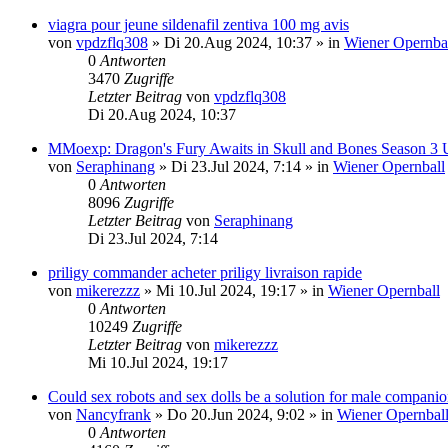
viagra pour jeune sildenafil zentiva 100 mg avis
von
vpdzflq308
»
Di 20.Aug 2024, 10:37
» in
Wiener Opernba
0
Antworten
3470
Zugriffe
Letzter Beitrag
von
vpdzflq308
Di 20.Aug 2024, 10:37
MMoexp: Dragon's Fury Awaits in Skull and Bones Season 3 
von
Seraphinang
»
Di 23.Jul 2024, 7:14
» in
Wiener Opernball
0
Antworten
8096
Zugriffe
Letzter Beitrag
von
Seraphinang
Di 23.Jul 2024, 7:14
priligy commander acheter priligy livraison rapide
von
mikerezzz
»
Mi 10.Jul 2024, 19:17
» in
Wiener Opernball
0
Antworten
10249
Zugriffe
Letzter Beitrag
von
mikerezzz
Mi 10.Jul 2024, 19:17
Could sex robots and sex dolls be a solution for male compani
von
Nancyfrank
»
Do 20.Jun 2024, 9:02
» in
Wiener Opernbal
0
Antworten