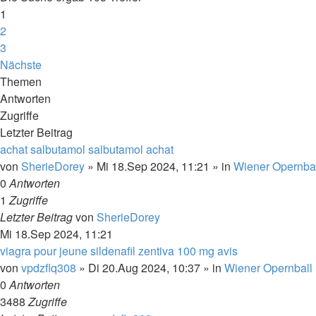
1
2
3
Nächste
Themen
Antworten
Zugriffe
Letzter Beitrag
achat salbutamol salbutamol achat
von
SherieDorey
»
Mi 18.Sep 2024, 11:21
» in
Wiener Opernba
0
Antworten
1
Zugriffe
Letzter Beitrag
von
SherieDorey
Mi 18.Sep 2024, 11:21
viagra pour jeune sildenafil zentiva 100 mg avis
von
vpdzflq308
»
Di 20.Aug 2024, 10:37
» in
Wiener Opernball
0
Antworten
3488
Zugriffe