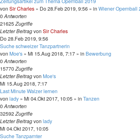
Zeitungsartikel zum Thema Opernball 2019
von
Sir Charles
»
Do 28.Feb 2019, 9:56
» in
Wiener Opernball
0
Antworten
21625
Zugriffe
Letzter Beitrag
von
Sir Charles
Do 28.Feb 2019, 9:56
Suche schweizer Tanzpartnerin
von
Moe's
»
Mi 15.Aug 2018, 7:17
» in
Bewerbung
0
Antworten
15770
Zugriffe
Letzter Beitrag
von
Moe's
Mi 15.Aug 2018, 7:17
Last Minute Walzer lernen
von
lady
»
Mi 04.Okt 2017, 10:05
» in
Tanzen
0
Antworten
32592
Zugriffe
Letzter Beitrag
von
lady
Mi 04.Okt 2017, 10:05
Suche Tanzparnter