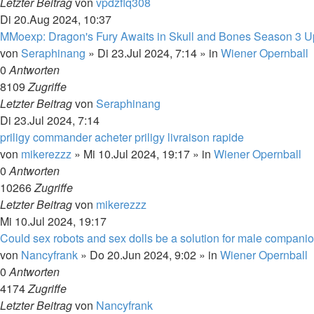
Letzter Beitrag
von
vpdzflq308
Di 20.Aug 2024, 10:37
MMoexp: Dragon's Fury Awaits in Skull and Bones Season 3 U
von
Seraphinang
»
Di 23.Jul 2024, 7:14
» in
Wiener Opernball
0
Antworten
8109
Zugriffe
Letzter Beitrag
von
Seraphinang
Di 23.Jul 2024, 7:14
priligy commander acheter priligy livraison rapide
von
mikerezzz
»
Mi 10.Jul 2024, 19:17
» in
Wiener Opernball
0
Antworten
10266
Zugriffe
Letzter Beitrag
von
mikerezzz
Mi 10.Jul 2024, 19:17
Could sex robots and sex dolls be a solution for male compani
von
Nancyfrank
»
Do 20.Jun 2024, 9:02
» in
Wiener Opernball
0
Antworten
4174
Zugriffe
Letzter Beitrag
von
Nancyfrank