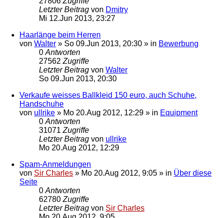
27806
Zugriffe
Letzter Beitrag
von
Dmitry
Mi 12.Jun 2013, 23:27
Haarlänge beim Herren
von
Walter
»
So 09.Jun 2013, 20:30
» in
Bewerbung
0
Antworten
27562
Zugriffe
Letzter Beitrag
von
Walter
So 09.Jun 2013, 20:30
Verkaufe weisses Ballkleid 150 euro, auch Schuhe,
Handschuhe
von
ullrike
»
Mo 20.Aug 2012, 12:29
» in
Equipment
0
Antworten
31071
Zugriffe
Letzter Beitrag
von
ullrike
Mo 20.Aug 2012, 12:29
Spam-Anmeldungen
von
Sir Charles
»
Mo 20.Aug 2012, 9:05
» in
Über diese
Seite
0
Antworten
62780
Zugriffe
Letzter Beitrag
von
Sir Charles
Mo 20.Aug 2012, 9:05