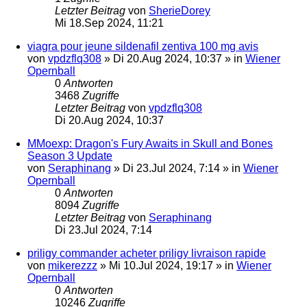
Letzter Beitrag
von
SherieDorey
Mi 18.Sep 2024, 11:21
viagra pour jeune sildenafil zentiva 100 mg avis
von
vpdzflq308
»
Di 20.Aug 2024, 10:37
» in
Wiener
Opernball
0
Antworten
3468
Zugriffe
Letzter Beitrag
von
vpdzflq308
Di 20.Aug 2024, 10:37
MMoexp: Dragon's Fury Awaits in Skull and Bones
Season 3 Update
von
Seraphinang
»
Di 23.Jul 2024, 7:14
» in
Wiener
Opernball
0
Antworten
8094
Zugriffe
Letzter Beitrag
von
Seraphinang
Di 23.Jul 2024, 7:14
priligy commander acheter priligy livraison rapide
von
mikerezzz
»
Mi 10.Jul 2024, 19:17
» in
Wiener
Opernball
0
Antworten
10246
Zugriffe