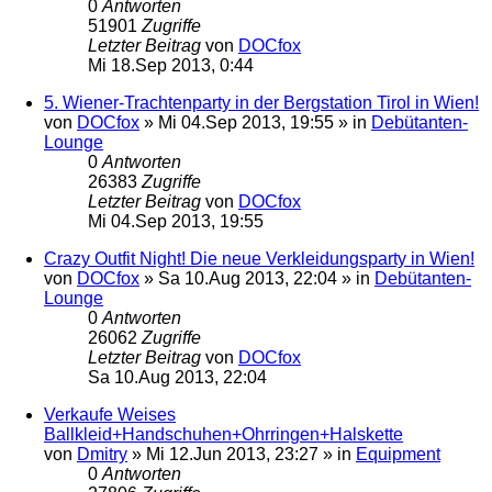
0
Antworten
51901
Zugriffe
Letzter Beitrag
von
DOCfox
Mi 18.Sep 2013, 0:44
5. Wiener-Trachtenparty in der Bergstation Tirol in Wien!
von
DOCfox
»
Mi 04.Sep 2013, 19:55
» in
Debütanten-
Lounge
0
Antworten
26383
Zugriffe
Letzter Beitrag
von
DOCfox
Mi 04.Sep 2013, 19:55
Crazy Outfit Night! Die neue Verkleidungsparty in Wien!
von
DOCfox
»
Sa 10.Aug 2013, 22:04
» in
Debütanten-
Lounge
0
Antworten
26062
Zugriffe
Letzter Beitrag
von
DOCfox
Sa 10.Aug 2013, 22:04
Verkaufe Weises
Ballkleid+Handschuhen+Ohrringen+Halskette
von
Dmitry
»
Mi 12.Jun 2013, 23:27
» in
Equipment
0
Antworten