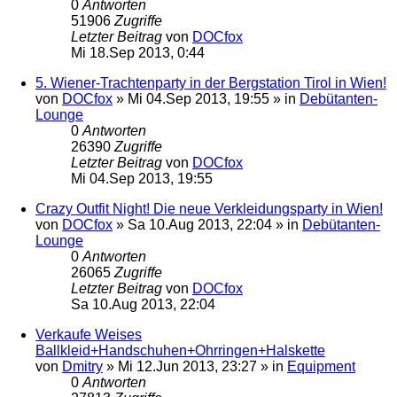
0
Antworten
51906
Zugriffe
Letzter Beitrag
von
DOCfox
Mi 18.Sep 2013, 0:44
5. Wiener-Trachtenparty in der Bergstation Tirol in Wien!
von
DOCfox
»
Mi 04.Sep 2013, 19:55
» in
Debütanten-
Lounge
0
Antworten
26390
Zugriffe
Letzter Beitrag
von
DOCfox
Mi 04.Sep 2013, 19:55
Crazy Outfit Night! Die neue Verkleidungsparty in Wien!
von
DOCfox
»
Sa 10.Aug 2013, 22:04
» in
Debütanten-
Lounge
0
Antworten
26065
Zugriffe
Letzter Beitrag
von
DOCfox
Sa 10.Aug 2013, 22:04
Verkaufe Weises
Ballkleid+Handschuhen+Ohrringen+Halskette
von
Dmitry
»
Mi 12.Jun 2013, 23:27
» in
Equipment
0
Antworten