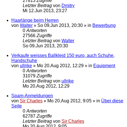
27813
Zugriffe
Letzter Beitrag
von
Dmitry
Mi 12.Jun 2013, 23:27
Haarlänge beim Herren
von
Walter
»
So 09.Jun 2013, 20:30
» in
Bewerbung
0
Antworten
27566
Zugriffe
Letzter Beitrag
von
Walter
So 09.Jun 2013, 20:30
Verkaufe weisses Ballkleid 150 euro, auch Schuhe,
Handschuhe
von
ullrike
»
Mo 20.Aug 2012, 12:29
» in
Equipment
0
Antworten
31079
Zugriffe
Letzter Beitrag
von
ullrike
Mo 20.Aug 2012, 12:29
Spam-Anmeldungen
von
Sir Charles
»
Mo 20.Aug 2012, 9:05
» in
Über diese
Seite
0
Antworten
62787
Zugriffe
Letzter Beitrag
von
Sir Charles
Mo 20.Aug 2012, 9:05