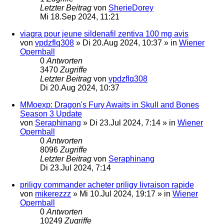
Letzter Beitrag
von
SherieDorey
Mi 18.Sep 2024, 11:21
viagra pour jeune sildenafil zentiva 100 mg avis
von
vpdzflq308
»
Di 20.Aug 2024, 10:37
» in
Wiener
Opernball
0
Antworten
3470
Zugriffe
Letzter Beitrag
von
vpdzflq308
Di 20.Aug 2024, 10:37
MMoexp: Dragon's Fury Awaits in Skull and Bones
Season 3 Update
von
Seraphinang
»
Di 23.Jul 2024, 7:14
» in
Wiener
Opernball
0
Antworten
8096
Zugriffe
Letzter Beitrag
von
Seraphinang
Di 23.Jul 2024, 7:14
priligy commander acheter priligy livraison rapide
von
mikerezzz
»
Mi 10.Jul 2024, 19:17
» in
Wiener
Opernball
0
Antworten
10249
Zugriffe