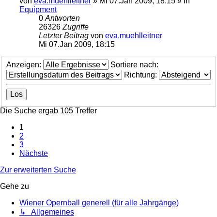
von
eva.muehlleitner
»
Mi 07.Jan 2009, 18:15
» in
Equipment
0
Antworten
26326
Zugriffe
Letzter Beitrag
von
eva.muehlleitner
Mi 07.Jan 2009, 18:15
Anzeigen:
Sortiere nach:
Richtung:
Die Suche ergab 105 Treffer
1
2
3
Nächste
Zur erweiterten Suche
Gehe zu
Wiener Opernball generell (für alle Jahrgänge)
↳ Allgemeines