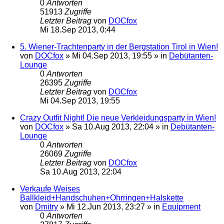
0
Antworten
51913
Zugriffe
Letzter Beitrag
von
DOCfox
Mi 18.Sep 2013, 0:44
5. Wiener-Trachtenparty in der Bergstation Tirol in Wien!
von
DOCfox
»
Mi 04.Sep 2013, 19:55
» in
Debütanten-
Lounge
0
Antworten
26395
Zugriffe
Letzter Beitrag
von
DOCfox
Mi 04.Sep 2013, 19:55
Crazy Outfit Night! Die neue Verkleidungsparty in Wien!
von
DOCfox
»
Sa 10.Aug 2013, 22:04
» in
Debütanten-
Lounge
0
Antworten
26069
Zugriffe
Letzter Beitrag
von
DOCfox
Sa 10.Aug 2013, 22:04
Verkaufe Weises
Ballkleid+Handschuhen+Ohrringen+Halskette
von
Dmitry
»
Mi 12.Jun 2013, 23:27
» in
Equipment
0
Antworten