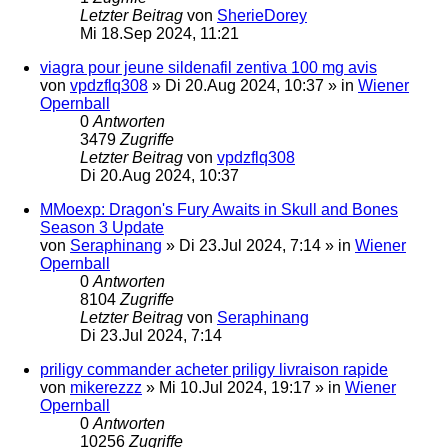
Letzter Beitrag
von
SherieDorey
Mi 18.Sep 2024, 11:21
viagra pour jeune sildenafil zentiva 100 mg avis
von
vpdzflq308
»
Di 20.Aug 2024, 10:37
» in
Wiener
Opernball
0
Antworten
3479
Zugriffe
Letzter Beitrag
von
vpdzflq308
Di 20.Aug 2024, 10:37
MMoexp: Dragon's Fury Awaits in Skull and Bones
Season 3 Update
von
Seraphinang
»
Di 23.Jul 2024, 7:14
» in
Wiener
Opernball
0
Antworten
8104
Zugriffe
Letzter Beitrag
von
Seraphinang
Di 23.Jul 2024, 7:14
priligy commander acheter priligy livraison rapide
von
mikerezzz
»
Mi 10.Jul 2024, 19:17
» in
Wiener
Opernball
0
Antworten
10256
Zugriffe