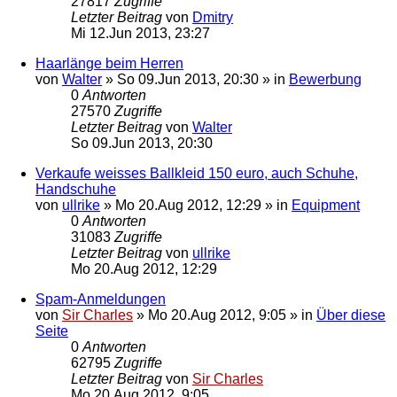
27817
Zugriffe
Letzter Beitrag
von
Dmitry
Mi 12.Jun 2013, 23:27
Haarlänge beim Herren
von
Walter
»
So 09.Jun 2013, 20:30
» in
Bewerbung
0
Antworten
27570
Zugriffe
Letzter Beitrag
von
Walter
So 09.Jun 2013, 20:30
Verkaufe weisses Ballkleid 150 euro, auch Schuhe,
Handschuhe
von
ullrike
»
Mo 20.Aug 2012, 12:29
» in
Equipment
0
Antworten
31083
Zugriffe
Letzter Beitrag
von
ullrike
Mo 20.Aug 2012, 12:29
Spam-Anmeldungen
von
Sir Charles
»
Mo 20.Aug 2012, 9:05
» in
Über diese
Seite
0
Antworten
62795
Zugriffe
Letzter Beitrag
von
Sir Charles
Mo 20.Aug 2012, 9:05