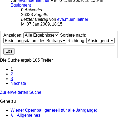
von
eva.muehlleitner
»
Mi 07.Jan 2009, 18:15
» in
Equipment
0
Antworten
26333
Zugriffe
Letzter Beitrag
von
eva.muehlleitner
Mi 07.Jan 2009, 18:15
Anzeigen:
Sortiere nach:
Richtung:
Die Suche ergab 105 Treffer
1
2
3
Nächste
Zur erweiterten Suche
Gehe zu
Wiener Opernball generell (für alle Jahrgänge)
↳ Allgemeines