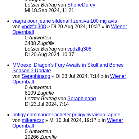
Letzter Beitrag
von
SherieDorey
Mi 18.Sep 2024, 11:21
viagra pour jeune sildenafil zentiva 100 mg avis
von
vpdzflq308
»
Di 20.Aug 2024, 10:37
» in
Wiener
Opernball
0
Antworten
3488
Zugriffe
Letzter Beitrag
von
vpdzflq308
Di 20.Aug 2024, 10:37
MMoexp: Dragon's Fury Awaits in Skull and Bones
Season 3 Update
von
Seraphinang
»
Di 23.Jul 2024, 7:14
» in
Wiener
Opernball
0
Antworten
8109
Zugriffe
Letzter Beitrag
von
Seraphinang
Di 23.Jul 2024, 7:14
priligy commander acheter priligy livraison rapide
von
mikerezzz
»
Mi 10.Jul 2024, 19:17
» in
Wiener
Opernball
0
Antworten
10266
Zugriffe