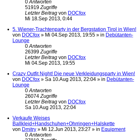
0
Antworten
51919
Zugriffe
Letzter Beitrag
von
DOCfox
Mi 18.Sep 2013, 0:44
5. Wiener-Trachtenparty in der Bergstation Tirol in Wien!
von
DOCfox
»
Mi 04.Sep 2013, 19:55
» in
Debütanten-
Lounge
0
Antworten
26399
Zugriffe
Letzter Beitrag
von
DOCfox
Mi 04.Sep 2013, 19:55
Crazy Outfit Night! Die neue Verkleidungsparty in Wien!
von
DOCfox
»
Sa 10.Aug 2013, 22:04
» in
Debütanten-
Lounge
0
Antworten
26074
Zugriffe
Letzter Beitrag
von
DOCfox
Sa 10.Aug 2013, 22:04
Verkaufe Weises
Ballkleid+Handschuhen+Ohrringen+Halskette
von
Dmitry
»
Mi 12.Jun 2013, 23:27
» in
Equipment
0
Antworten