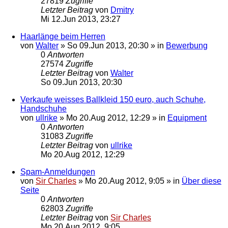
27819
Zugriffe
Letzter Beitrag
von
Dmitry
Mi 12.Jun 2013, 23:27
Haarlänge beim Herren
von
Walter
»
So 09.Jun 2013, 20:30
» in
Bewerbung
0
Antworten
27574
Zugriffe
Letzter Beitrag
von
Walter
So 09.Jun 2013, 20:30
Verkaufe weisses Ballkleid 150 euro, auch Schuhe,
Handschuhe
von
ullrike
»
Mo 20.Aug 2012, 12:29
» in
Equipment
0
Antworten
31083
Zugriffe
Letzter Beitrag
von
ullrike
Mo 20.Aug 2012, 12:29
Spam-Anmeldungen
von
Sir Charles
»
Mo 20.Aug 2012, 9:05
» in
Über diese
Seite
0
Antworten
62803
Zugriffe
Letzter Beitrag
von
Sir Charles
Mo 20.Aug 2012, 9:05