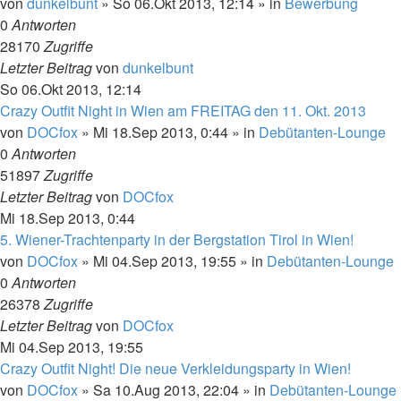
von
dunkelbunt
»
So 06.Okt 2013, 12:14
» in
Bewerbung
0
Antworten
28170
Zugriffe
Letzter Beitrag
von
dunkelbunt
So 06.Okt 2013, 12:14
Crazy Outfit Night in Wien am FREITAG den 11. Okt. 2013
von
DOCfox
»
Mi 18.Sep 2013, 0:44
» in
Debütanten-Lounge
0
Antworten
51897
Zugriffe
Letzter Beitrag
von
DOCfox
Mi 18.Sep 2013, 0:44
5. Wiener-Trachtenparty in der Bergstation Tirol in Wien!
von
DOCfox
»
Mi 04.Sep 2013, 19:55
» in
Debütanten-Lounge
0
Antworten
26378
Zugriffe
Letzter Beitrag
von
DOCfox
Mi 04.Sep 2013, 19:55
Crazy Outfit Night! Die neue Verkleidungsparty in Wien!
von
DOCfox
»
Sa 10.Aug 2013, 22:04
» in
Debütanten-Lounge