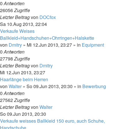
0
Antworten
26056
Zugriffe
Letzter Beitrag
von
DOCfox
Sa 10.Aug 2013, 22:04
Verkaufe Weises
Ballkleid+Handschuhen+Ohrringen+Halskette
von
Dmitry
»
Mi 12.Jun 2013, 23:27
» in
Equipment
0
Antworten
27798
Zugriffe
Letzter Beitrag
von
Dmitry
Mi 12.Jun 2013, 23:27
Haarlänge beim Herren
von
Walter
»
So 09.Jun 2013, 20:30
» in
Bewerbung
0
Antworten
27562
Zugriffe
Letzter Beitrag
von
Walter
So 09.Jun 2013, 20:30
Verkaufe weisses Ballkleid 150 euro, auch Schuhe,
Handschuhe