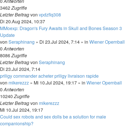
0
Antworten
3462
Zugriffe
Letzter Beitrag
von
vpdzflq308
Di 20.Aug 2024, 10:37
MMoexp: Dragon's Fury Awaits in Skull and Bones Season 3
Update
von
Seraphinang
»
Di 23.Jul 2024, 7:14
» in
Wiener Opernball
0
Antworten
8086
Zugriffe
Letzter Beitrag
von
Seraphinang
Di 23.Jul 2024, 7:14
priligy commander acheter priligy livraison rapide
von
mikerezzz
»
Mi 10.Jul 2024, 19:17
» in
Wiener Opernball
0
Antworten
10240
Zugriffe
Letzter Beitrag
von
mikerezzz
Mi 10.Jul 2024, 19:17
Could sex robots and sex dolls be a solution for male
companionship?