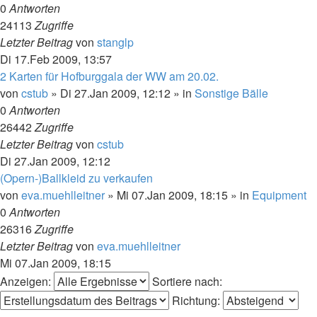
0
Antworten
24113
Zugriffe
Letzter Beitrag
von
stanglp
Di 17.Feb 2009, 13:57
2 Karten für Hofburggala der WW am 20.02.
von
cstub
»
Di 27.Jan 2009, 12:12
» in
Sonstige Bälle
0
Antworten
26442
Zugriffe
Letzter Beitrag
von
cstub
Di 27.Jan 2009, 12:12
(Opern-)Ballkleid zu verkaufen
von
eva.muehlleitner
»
Mi 07.Jan 2009, 18:15
» in
Equipment
0
Antworten
26316
Zugriffe
Letzter Beitrag
von
eva.muehlleitner
Mi 07.Jan 2009, 18:15
Anzeigen:
Sortiere nach:
Richtung: