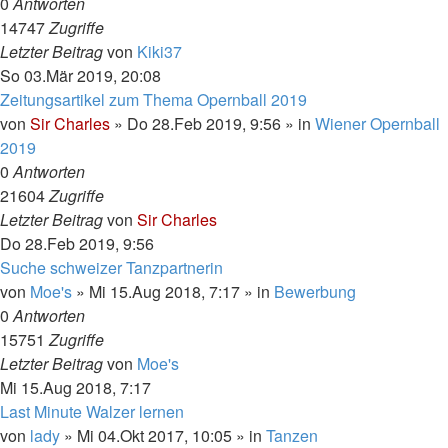
0
Antworten
14747
Zugriffe
Letzter Beitrag
von
Kiki37
So 03.Mär 2019, 20:08
Zeitungsartikel zum Thema Opernball 2019
von
Sir Charles
»
Do 28.Feb 2019, 9:56
» in
Wiener Opernball
2019
0
Antworten
21604
Zugriffe
Letzter Beitrag
von
Sir Charles
Do 28.Feb 2019, 9:56
Suche schweizer Tanzpartnerin
von
Moe's
»
Mi 15.Aug 2018, 7:17
» in
Bewerbung
0
Antworten
15751
Zugriffe
Letzter Beitrag
von
Moe's
Mi 15.Aug 2018, 7:17
Last Minute Walzer lernen
von
lady
»
Mi 04.Okt 2017, 10:05
» in
Tanzen