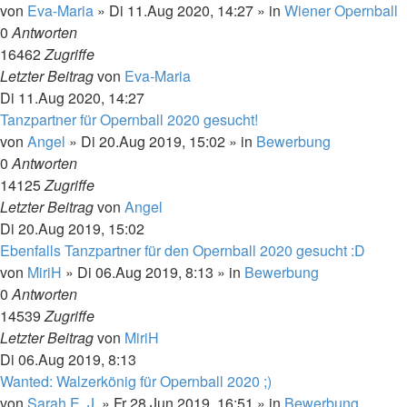
von
Eva-Maria
»
Di 11.Aug 2020, 14:27
» in
Wiener Opernball
0
Antworten
16462
Zugriffe
Letzter Beitrag
von
Eva-Maria
Di 11.Aug 2020, 14:27
Tanzpartner für Opernball 2020 gesucht!
von
Angel
»
Di 20.Aug 2019, 15:02
» in
Bewerbung
0
Antworten
14125
Zugriffe
Letzter Beitrag
von
Angel
Di 20.Aug 2019, 15:02
Ebenfalls Tanzpartner für den Opernball 2020 gesucht :D
von
MiriH
»
Di 06.Aug 2019, 8:13
» in
Bewerbung
0
Antworten
14539
Zugriffe
Letzter Beitrag
von
MiriH
Di 06.Aug 2019, 8:13
Wanted: Walzerkönig für Opernball 2020 ;)
von
Sarah E. J.
»
Fr 28.Jun 2019, 16:51
» in
Bewerbung