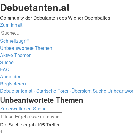
Debuetanten.at
Community der Debütanten des Wiener Opernballes
Zum Inhalt
Erweiterte
Suche
Suche
Schnellzugriff
Unbeantwortete Themen
Aktive Themen
Suche
FAQ
Anmelden
Registrieren
Debuetanten.at - Startseite
Foren-Übersicht
Suche
Unbeantwor
Suche
Unbeantwortete Themen
Zur erweiterten Suche
Erweiterte
Suche
Suche
Die Suche ergab 105 Treffer
1