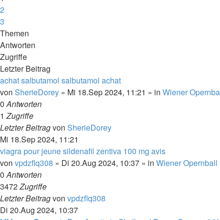
2
3
Nächste
Themen
Antworten
Zugriffe
Letzter Beitrag
achat salbutamol salbutamol achat
von
SherieDorey
»
Mi 18.Sep 2024, 11:21
» in
Wiener Opernba
0
Antworten
1
Zugriffe
Letzter Beitrag
von
SherieDorey
Mi 18.Sep 2024, 11:21
viagra pour jeune sildenafil zentiva 100 mg avis
von
vpdzflq308
»
Di 20.Aug 2024, 10:37
» in
Wiener Opernball
0
Antworten
3472
Zugriffe
Letzter Beitrag
von
vpdzflq308
Di 20.Aug 2024, 10:37