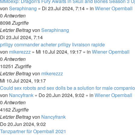
MMoexp: Dragon's Fury Awaits in Skull and Bones Season 3 U
von
Seraphinang
»
Di 23.Jul 2024, 7:14
» in
Wiener Opernball
0
Antworten
8098
Zugriffe
Letzter Beitrag
von
Seraphinang
Di 23.Jul 2024, 7:14
priligy commander acheter priligy livraison rapide
von
mikerezzz
»
Mi 10.Jul 2024, 19:17
» in
Wiener Opernball
0
Antworten
10251
Zugriffe
Letzter Beitrag
von
mikerezzz
Mi 10.Jul 2024, 19:17
Could sex robots and sex dolls be a solution for male compani
von
Nancyfrank
»
Do 20.Jun 2024, 9:02
» in
Wiener Opernball
0
Antworten
4162
Zugriffe
Letzter Beitrag
von
Nancyfrank
Do 20.Jun 2024, 9:02
Tanzpartner für Opernball 2021