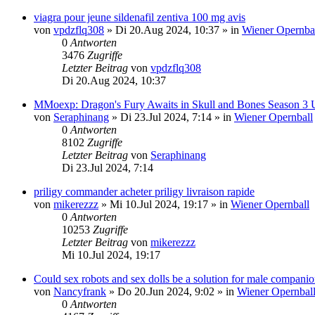
viagra pour jeune sildenafil zentiva 100 mg avis
von
vpdzflq308
»
Di 20.Aug 2024, 10:37
» in
Wiener Opernba
0
Antworten
3476
Zugriffe
Letzter Beitrag
von
vpdzflq308
Di 20.Aug 2024, 10:37
MMoexp: Dragon's Fury Awaits in Skull and Bones Season 3 
von
Seraphinang
»
Di 23.Jul 2024, 7:14
» in
Wiener Opernball
0
Antworten
8102
Zugriffe
Letzter Beitrag
von
Seraphinang
Di 23.Jul 2024, 7:14
priligy commander acheter priligy livraison rapide
von
mikerezzz
»
Mi 10.Jul 2024, 19:17
» in
Wiener Opernball
0
Antworten
10253
Zugriffe
Letzter Beitrag
von
mikerezzz
Mi 10.Jul 2024, 19:17
Could sex robots and sex dolls be a solution for male compani
von
Nancyfrank
»
Do 20.Jun 2024, 9:02
» in
Wiener Opernbal
0
Antworten