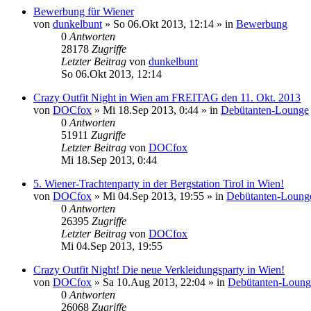
Bewerbung für Wiener
von
dunkelbunt
»
So 06.Okt 2013, 12:14
» in
Bewerbung
0
Antworten
28178
Zugriffe
Letzter Beitrag
von
dunkelbunt
So 06.Okt 2013, 12:14
Crazy Outfit Night in Wien am FREITAG den 11. Okt. 2013
von
DOCfox
»
Mi 18.Sep 2013, 0:44
» in
Debütanten-Lounge
0
Antworten
51911
Zugriffe
Letzter Beitrag
von
DOCfox
Mi 18.Sep 2013, 0:44
5. Wiener-Trachtenparty in der Bergstation Tirol in Wien!
von
DOCfox
»
Mi 04.Sep 2013, 19:55
» in
Debütanten-Loung
0
Antworten
26395
Zugriffe
Letzter Beitrag
von
DOCfox
Mi 04.Sep 2013, 19:55
Crazy Outfit Night! Die neue Verkleidungsparty in Wien!
von
DOCfox
»
Sa 10.Aug 2013, 22:04
» in
Debütanten-Loung
0
Antworten
26068
Zugriffe