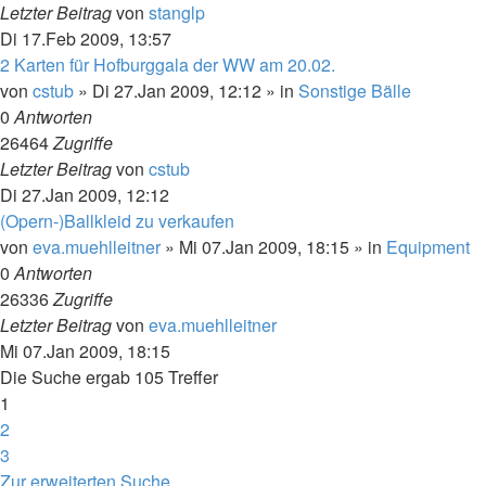
Letzter Beitrag
von
stanglp
Di 17.Feb 2009, 13:57
2 Karten für Hofburggala der WW am 20.02.
von
cstub
»
Di 27.Jan 2009, 12:12
» in
Sonstige Bälle
0
Antworten
26464
Zugriffe
Letzter Beitrag
von
cstub
Di 27.Jan 2009, 12:12
(Opern-)Ballkleid zu verkaufen
von
eva.muehlleitner
»
Mi 07.Jan 2009, 18:15
» in
Equipment
0
Antworten
26336
Zugriffe
Letzter Beitrag
von
eva.muehlleitner
Mi 07.Jan 2009, 18:15
Die Suche ergab 105 Treffer
1
2
3
Nächste
Zur erweiterten Suche