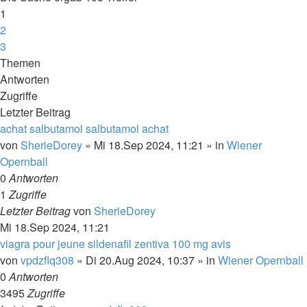
1
2
3
Nächste
Themen
Antworten
Zugriffe
Letzter Beitrag
achat salbutamol salbutamol achat
von
SherieDorey
»
Mi 18.Sep 2024, 11:21
» in
Wiener
Opernball
0
Antworten
1
Zugriffe
Letzter Beitrag
von
SherieDorey
Mi 18.Sep 2024, 11:21
viagra pour jeune sildenafil zentiva 100 mg avis
von
vpdzflq308
»
Di 20.Aug 2024, 10:37
» in
Wiener Opernball
0
Antworten
3495
Zugriffe