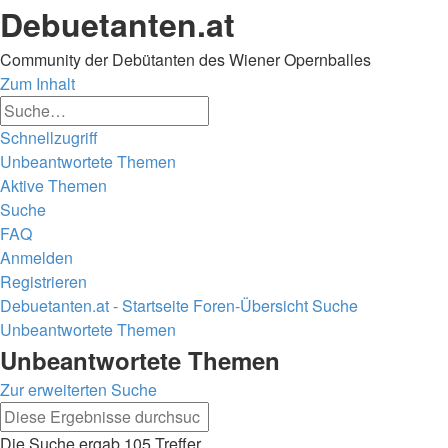
Debuetanten.at
Community der Debütanten des Wiener Opernballes
Zum Inhalt
Erweiterte
Suche
Suche
Schnellzugriff
Unbeantwortete Themen
Aktive Themen
Suche
FAQ
Anmelden
Registrieren
Debuetanten.at - Startseite
Foren-Übersicht
Suche
Unbeantwortete Themen
Suche
Unbeantwortete Themen
Zur erweiterten Suche
Erweiterte
Suche
Suche
Die Suche ergab 105 Treffer