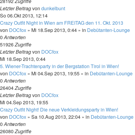
28192
Zugriffe
Letzter Beitrag
von
dunkelbunt
So 06.Okt 2013, 12:14
Crazy Outfit Night in Wien am FREITAG den 11. Okt. 2013
von
DOCfox
»
Mi 18.Sep 2013, 0:44
» in
Debütanten-Lounge
0
Antworten
51926
Zugriffe
Letzter Beitrag
von
DOCfox
Mi 18.Sep 2013, 0:44
5. Wiener-Trachtenparty in der Bergstation Tirol in Wien!
von
DOCfox
»
Mi 04.Sep 2013, 19:55
» in
Debütanten-Lounge
0
Antworten
26404
Zugriffe
Letzter Beitrag
von
DOCfox
Mi 04.Sep 2013, 19:55
Crazy Outfit Night! Die neue Verkleidungsparty in Wien!
von
DOCfox
»
Sa 10.Aug 2013, 22:04
» in
Debütanten-Lounge
0
Antworten
26080
Zugriffe