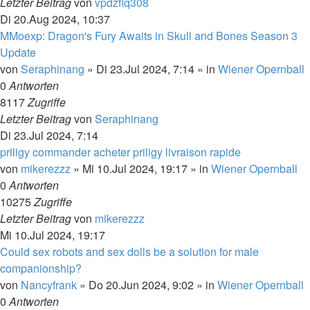
Letzter Beitrag
von
vpdzflq308
Di 20.Aug 2024, 10:37
MMoexp: Dragon's Fury Awaits in Skull and Bones Season 3
Update
von
Seraphinang
»
Di 23.Jul 2024, 7:14
» in
Wiener Opernball
0
Antworten
8117
Zugriffe
Letzter Beitrag
von
Seraphinang
Di 23.Jul 2024, 7:14
priligy commander acheter priligy livraison rapide
von
mikerezzz
»
Mi 10.Jul 2024, 19:17
» in
Wiener Opernball
0
Antworten
10275
Zugriffe
Letzter Beitrag
von
mikerezzz
Mi 10.Jul 2024, 19:17
Could sex robots and sex dolls be a solution for male
companionship?
von
Nancyfrank
»
Do 20.Jun 2024, 9:02
» in
Wiener Opernball
0
Antworten