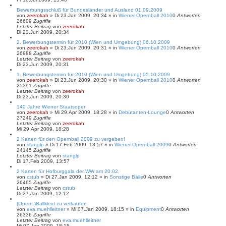
Bewerbungsschluß für Bundesländer und Ausland 01.09.2009
von
zeerokah
»
Di 23.Jun 2009, 20:34
» in
Wiener Opernball 2010
0
Antworten
26609
Zugriffe
Letzter Beitrag
von
zeerokah
Di 23.Jun 2009, 20:34
2. Bewerbungstermin für 2010 (Wien und Umgebung) 06.10.2009
von
zeerokah
»
Di 23.Jun 2009, 20:31
» in
Wiener Opernball 2010
0
Antworten
26988
Zugriffe
Letzter Beitrag
von
zeerokah
Di 23.Jun 2009, 20:31
1. Bewerbungstermin für 2010 (Wien und Umgebung) 05.10.2009
von
zeerokah
»
Di 23.Jun 2009, 20:30
» in
Wiener Opernball 2010
0
Antworten
25391
Zugriffe
Letzter Beitrag
von
zeerokah
Di 23.Jun 2009, 20:30
140 Jahre Wiener Staatsoper
von
zeerokah
»
Mi 29.Apr 2009, 18:28
» in
Debütanten-Lounge
0
Antworten
27249
Zugriffe
Letzter Beitrag
von
zeerokah
Mi 29.Apr 2009, 18:28
2 Karten für den Opernball 2009 zu vergeben!
von
stanglp
»
Di 17.Feb 2009, 13:57
» in
Wiener Opernball 2009
0
Antworten
24145
Zugriffe
Letzter Beitrag
von
stanglp
Di 17.Feb 2009, 13:57
2 Karten für Hofburggala der WW am 20.02.
von
cstub
»
Di 27.Jan 2009, 12:12
» in
Sonstige Bälle
0
Antworten
26465
Zugriffe
Letzter Beitrag
von
cstub
Di 27.Jan 2009, 12:12
(Opern-)Ballkleid zu verkaufen
von
eva.muehlleitner
»
Mi 07.Jan 2009, 18:15
» in
Equipment
0
Antworten
26336
Zugriffe
Letzter Beitrag
von
eva.muehlleitner
Mi 07.Jan 2009, 18:15