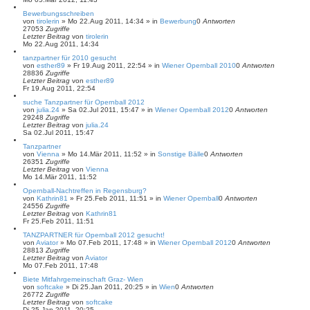
Bewerbungsschreiben
von
tirolerin
»
Mo 22.Aug 2011, 14:34
» in
Bewerbung
0
Antworten
27053
Zugriffe
Letzter Beitrag
von
tirolerin
Mo 22.Aug 2011, 14:34
tanzpartner für 2010 gesucht
von
esther89
»
Fr 19.Aug 2011, 22:54
» in
Wiener Opernball 2010
0
Antworten
28836
Zugriffe
Letzter Beitrag
von
esther89
Fr 19.Aug 2011, 22:54
suche Tanzpartner für Opernball 2012
von
julia.24
»
Sa 02.Jul 2011, 15:47
» in
Wiener Opernball 2012
0
Antworten
29248
Zugriffe
Letzter Beitrag
von
julia.24
Sa 02.Jul 2011, 15:47
Tanzpartner
von
Vienna
»
Mo 14.Mär 2011, 11:52
» in
Sonstige Bälle
0
Antworten
26351
Zugriffe
Letzter Beitrag
von
Vienna
Mo 14.Mär 2011, 11:52
Opernball-Nachtreffen in Regensburg?
von
Kathrin81
»
Fr 25.Feb 2011, 11:51
» in
Wiener Opernball
0
Antworten
24556
Zugriffe
Letzter Beitrag
von
Kathrin81
Fr 25.Feb 2011, 11:51
TANZPARTNER für Opernball 2012 gesucht!
von
Aviator
»
Mo 07.Feb 2011, 17:48
» in
Wiener Opernball 2012
0
Antworten
28813
Zugriffe
Letzter Beitrag
von
Aviator
Mo 07.Feb 2011, 17:48
Biete Mitfahrgemeinschaft Graz- Wien
von
softcake
»
Di 25.Jan 2011, 20:25
» in
Wien
0
Antworten
26772
Zugriffe
Letzter Beitrag
von
softcake
Di 25.Jan 2011, 20:25