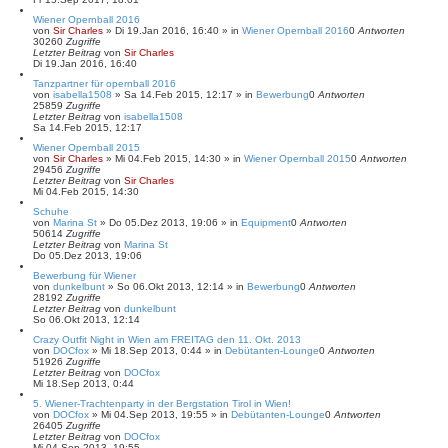
Wiener Opernball 2016
von
Sir Charles
»
Di 19.Jan 2016, 16:40
» in
Wiener Opernball 2016
0
Antworten
30260
Zugriffe
Letzter Beitrag
von
Sir Charles
Di 19.Jan 2016, 16:40
Tanzpartner für opernball 2016
von
isabella1508
»
Sa 14.Feb 2015, 12:17
» in
Bewerbung
0
Antworten
25859
Zugriffe
Letzter Beitrag
von
isabella1508
Sa 14.Feb 2015, 12:17
Wiener Opernball 2015
von
Sir Charles
»
Mi 04.Feb 2015, 14:30
» in
Wiener Opernball 2015
0
Antworten
29456
Zugriffe
Letzter Beitrag
von
Sir Charles
Mi 04.Feb 2015, 14:30
Schuhe
von
Marina St
»
Do 05.Dez 2013, 19:06
» in
Equipment
0
Antworten
50614
Zugriffe
Letzter Beitrag
von
Marina St
Do 05.Dez 2013, 19:06
Bewerbung für Wiener
von
dunkelbunt
»
So 06.Okt 2013, 12:14
» in
Bewerbung
0
Antworten
28192
Zugriffe
Letzter Beitrag
von
dunkelbunt
So 06.Okt 2013, 12:14
Crazy Outfit Night in Wien am FREITAG den 11. Okt. 2013
von
DOCfox
»
Mi 18.Sep 2013, 0:44
» in
Debütanten-Lounge
0
Antworten
51926
Zugriffe
Letzter Beitrag
von
DOCfox
Mi 18.Sep 2013, 0:44
5. Wiener-Trachtenparty in der Bergstation Tirol in Wien!
von
DOCfox
»
Mi 04.Sep 2013, 19:55
» in
Debütanten-Lounge
0
Antworten
26405
Zugriffe
Letzter Beitrag
von
DOCfox
Mi 04.Sep 2013, 19:55