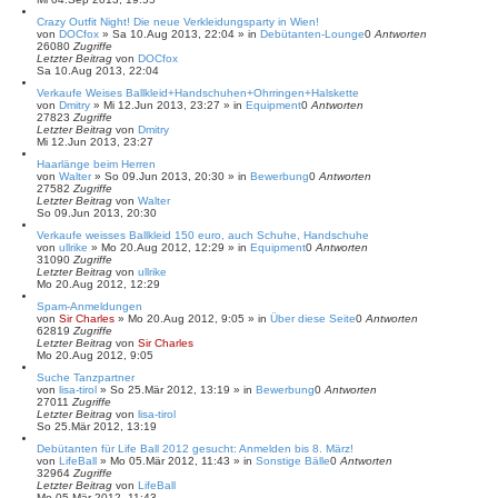
Crazy Outfit Night! Die neue Verkleidungsparty in Wien!
von
DOCfox
»
Sa 10.Aug 2013, 22:04
» in
Debütanten-Lounge
0
Antworten
26080
Zugriffe
Letzter Beitrag
von
DOCfox
Sa 10.Aug 2013, 22:04
Verkaufe Weises Ballkleid+Handschuhen+Ohrringen+Halskette
von
Dmitry
»
Mi 12.Jun 2013, 23:27
» in
Equipment
0
Antworten
27823
Zugriffe
Letzter Beitrag
von
Dmitry
Mi 12.Jun 2013, 23:27
Haarlänge beim Herren
von
Walter
»
So 09.Jun 2013, 20:30
» in
Bewerbung
0
Antworten
27582
Zugriffe
Letzter Beitrag
von
Walter
So 09.Jun 2013, 20:30
Verkaufe weisses Ballkleid 150 euro, auch Schuhe, Handschuhe
von
ullrike
»
Mo 20.Aug 2012, 12:29
» in
Equipment
0
Antworten
31090
Zugriffe
Letzter Beitrag
von
ullrike
Mo 20.Aug 2012, 12:29
Spam-Anmeldungen
von
Sir Charles
»
Mo 20.Aug 2012, 9:05
» in
Über diese Seite
0
Antworten
62819
Zugriffe
Letzter Beitrag
von
Sir Charles
Mo 20.Aug 2012, 9:05
Suche Tanzpartner
von
lisa-tirol
»
So 25.Mär 2012, 13:19
» in
Bewerbung
0
Antworten
27011
Zugriffe
Letzter Beitrag
von
lisa-tirol
So 25.Mär 2012, 13:19
Debütanten für Life Ball 2012 gesucht: Anmelden bis 8. März!
von
LifeBall
»
Mo 05.Mär 2012, 11:43
» in
Sonstige Bälle
0
Antworten
32964
Zugriffe
Letzter Beitrag
von
LifeBall
Mo 05.Mär 2012, 11:43