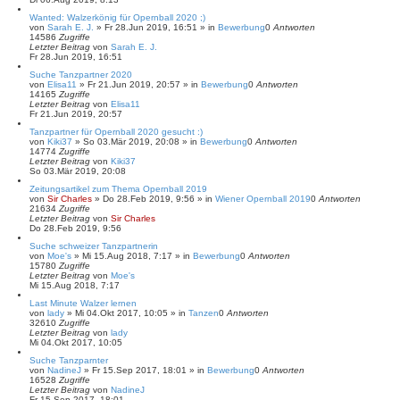
Wanted: Walzerkönig für Opernball 2020 ;)
von
Sarah E. J.
»
Fr 28.Jun 2019, 16:51
» in
Bewerbung
0
Antworten
14586
Zugriffe
Letzter Beitrag
von
Sarah E. J.
Fr 28.Jun 2019, 16:51
Suche Tanzpartner 2020
von
Elisa11
»
Fr 21.Jun 2019, 20:57
» in
Bewerbung
0
Antworten
14165
Zugriffe
Letzter Beitrag
von
Elisa11
Fr 21.Jun 2019, 20:57
Tanzpartner für Opernball 2020 gesucht :)
von
Kiki37
»
So 03.Mär 2019, 20:08
» in
Bewerbung
0
Antworten
14774
Zugriffe
Letzter Beitrag
von
Kiki37
So 03.Mär 2019, 20:08
Zeitungsartikel zum Thema Opernball 2019
von
Sir Charles
»
Do 28.Feb 2019, 9:56
» in
Wiener Opernball 2019
0
Antworten
21634
Zugriffe
Letzter Beitrag
von
Sir Charles
Do 28.Feb 2019, 9:56
Suche schweizer Tanzpartnerin
von
Moe's
»
Mi 15.Aug 2018, 7:17
» in
Bewerbung
0
Antworten
15780
Zugriffe
Letzter Beitrag
von
Moe's
Mi 15.Aug 2018, 7:17
Last Minute Walzer lernen
von
lady
»
Mi 04.Okt 2017, 10:05
» in
Tanzen
0
Antworten
32610
Zugriffe
Letzter Beitrag
von
lady
Mi 04.Okt 2017, 10:05
Suche Tanzparnter
von
NadineJ
»
Fr 15.Sep 2017, 18:01
» in
Bewerbung
0
Antworten
16528
Zugriffe
Letzter Beitrag
von
NadineJ
Fr 15.Sep 2017, 18:01