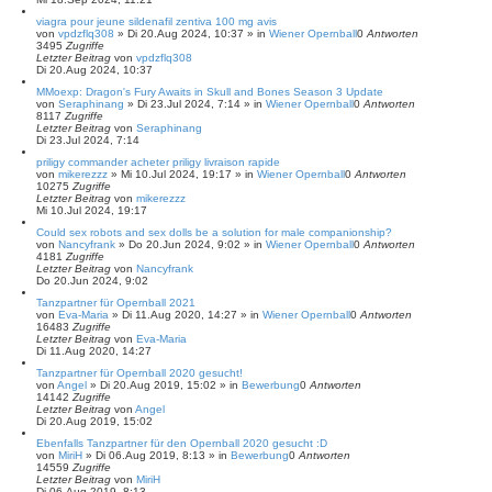
h
e
viagra pour jeune sildenafil zentiva 100 mg avis
von
vpdzflq308
»
Di 20.Aug 2024, 10:37
» in
Wiener Opernball
0
Antworten
3495
Zugriffe
Letzter Beitrag
von
vpdzflq308
Di 20.Aug 2024, 10:37
MMoexp: Dragon's Fury Awaits in Skull and Bones Season 3 Update
von
Seraphinang
»
Di 23.Jul 2024, 7:14
» in
Wiener Opernball
0
Antworten
8117
Zugriffe
Letzter Beitrag
von
Seraphinang
Di 23.Jul 2024, 7:14
priligy commander acheter priligy livraison rapide
von
mikerezzz
»
Mi 10.Jul 2024, 19:17
» in
Wiener Opernball
0
Antworten
10275
Zugriffe
Letzter Beitrag
von
mikerezzz
Mi 10.Jul 2024, 19:17
Could sex robots and sex dolls be a solution for male companionship?
von
Nancyfrank
»
Do 20.Jun 2024, 9:02
» in
Wiener Opernball
0
Antworten
4181
Zugriffe
Letzter Beitrag
von
Nancyfrank
Do 20.Jun 2024, 9:02
Tanzpartner für Opernball 2021
von
Eva-Maria
»
Di 11.Aug 2020, 14:27
» in
Wiener Opernball
0
Antworten
16483
Zugriffe
Letzter Beitrag
von
Eva-Maria
Di 11.Aug 2020, 14:27
Tanzpartner für Opernball 2020 gesucht!
von
Angel
»
Di 20.Aug 2019, 15:02
» in
Bewerbung
0
Antworten
14142
Zugriffe
Letzter Beitrag
von
Angel
Di 20.Aug 2019, 15:02
Ebenfalls Tanzpartner für den Opernball 2020 gesucht :D
von
MiriH
»
Di 06.Aug 2019, 8:13
» in
Bewerbung
0
Antworten
14559
Zugriffe
Letzter Beitrag
von
MiriH
Di 06.Aug 2019, 8:13