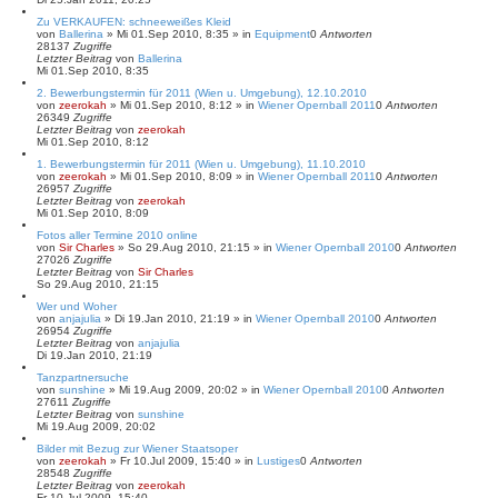
Zu VERKAUFEN: schneeweißes Kleid
von
Ballerina
»
Mi 01.Sep 2010, 8:35
» in
Equipment
0
Antworten
28137
Zugriffe
Letzter Beitrag
von
Ballerina
Mi 01.Sep 2010, 8:35
2. Bewerbungstermin für 2011 (Wien u. Umgebung), 12.10.2010
von
zeerokah
»
Mi 01.Sep 2010, 8:12
» in
Wiener Opernball 2011
0
Antworten
26349
Zugriffe
Letzter Beitrag
von
zeerokah
Mi 01.Sep 2010, 8:12
1. Bewerbungstermin für 2011 (Wien u. Umgebung), 11.10.2010
von
zeerokah
»
Mi 01.Sep 2010, 8:09
» in
Wiener Opernball 2011
0
Antworten
26957
Zugriffe
Letzter Beitrag
von
zeerokah
Mi 01.Sep 2010, 8:09
Fotos aller Termine 2010 online
von
Sir Charles
»
So 29.Aug 2010, 21:15
» in
Wiener Opernball 2010
0
Antworten
27026
Zugriffe
Letzter Beitrag
von
Sir Charles
So 29.Aug 2010, 21:15
Wer und Woher
von
anjajulia
»
Di 19.Jan 2010, 21:19
» in
Wiener Opernball 2010
0
Antworten
26954
Zugriffe
Letzter Beitrag
von
anjajulia
Di 19.Jan 2010, 21:19
Tanzpartnersuche
von
sunshine
»
Mi 19.Aug 2009, 20:02
» in
Wiener Opernball 2010
0
Antworten
27611
Zugriffe
Letzter Beitrag
von
sunshine
Mi 19.Aug 2009, 20:02
Bilder mit Bezug zur Wiener Staatsoper
von
zeerokah
»
Fr 10.Jul 2009, 15:40
» in
Lustiges
0
Antworten
28548
Zugriffe
Letzter Beitrag
von
zeerokah
Fr 10.Jul 2009, 15:40