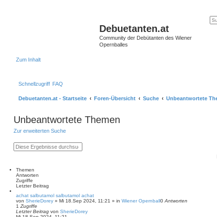
Debuetanten.at
Community der Debütanten des Wiener
Opernballes
Zum Inhalt
Schnellzugriff
FAQ
Debuetanten.at - Startseite
Foren-Übersicht
Suche
Unbeantwortete T
Unbeantwortete Themen
Zur erweiterten Suche
S
E
u
r
c
w
h
e
e
i
Themen
t
Antworten
e
Zugriffe
r
Letzter Beitrag
t
achat salbutamol salbutamol achat
e
von
SherieDorey
»
Mi 18.Sep 2024, 11:21
» in
Wiener Opernball
0
Antworten
S
1
Zugriffe
u
Letzter Beitrag
von
SherieDorey
c
Mi 18.Sep 2024, 11:21