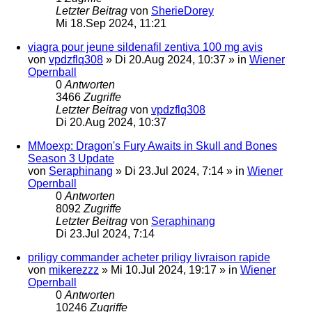
Letzter Beitrag
von
SherieDorey
Mi 18.Sep 2024, 11:21
viagra pour jeune sildenafil zentiva 100 mg avis
von
vpdzflq308
»
Di 20.Aug 2024, 10:37
» in
Wiener
Opernball
0
Antworten
3466
Zugriffe
Letzter Beitrag
von
vpdzflq308
Di 20.Aug 2024, 10:37
MMoexp: Dragon's Fury Awaits in Skull and Bones
Season 3 Update
von
Seraphinang
»
Di 23.Jul 2024, 7:14
» in
Wiener
Opernball
0
Antworten
8092
Zugriffe
Letzter Beitrag
von
Seraphinang
Di 23.Jul 2024, 7:14
priligy commander acheter priligy livraison rapide
von
mikerezzz
»
Mi 10.Jul 2024, 19:17
» in
Wiener
Opernball
0
Antworten
10246
Zugriffe