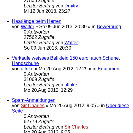
27805
Zugriffe
Letzter Beitrag
von
Dmitry
Mi 12.Jun 2013, 23:27
Haarlänge beim Herren
von
Walter
»
So 09.Jun 2013, 20:30
» in
Bewerbung
0
Antworten
27562
Zugriffe
Letzter Beitrag
von
Walter
So 09.Jun 2013, 20:30
Verkaufe weisses Ballkleid 150 euro, auch Schuhe,
Handschuhe
von
ullrike
»
Mo 20.Aug 2012, 12:29
» in
Equipment
0
Antworten
31069
Zugriffe
Letzter Beitrag
von
ullrike
Mo 20.Aug 2012, 12:29
Spam-Anmeldungen
von
Sir Charles
»
Mo 20.Aug 2012, 9:05
» in
Über diese
Seite
0
Antworten
62779
Zugriffe
Letzter Beitrag
von
Sir Charles
Mo 20.Aug 2012, 9:05