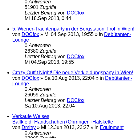
0
Antworten
51901
Zugriffe
Letzter Beitrag
von
DOCfox
Mi 18.Sep 2013, 0:44
5. Wiener-Trachtenparty in der Bergstation Tirol in Wien!
von
DOCfox
»
Mi 04.Sep 2013, 19:55
» in
Debütanten-
Lounge
0
Antworten
26380
Zugriffe
Letzter Beitrag
von
DOCfox
Mi 04.Sep 2013, 19:55
Crazy Outfit Night! Die neue Verkleidungsparty in Wien!
von
DOCfox
»
Sa 10.Aug 2013, 22:04
» in
Debütanten-
Lounge
0
Antworten
26059
Zugriffe
Letzter Beitrag
von
DOCfox
Sa 10.Aug 2013, 22:04
Verkaufe Weises
Ballkleid+Handschuhen+Ohrringen+Halskette
von
Dmitry
»
Mi 12.Jun 2013, 23:27
» in
Equipment
0
Antworten